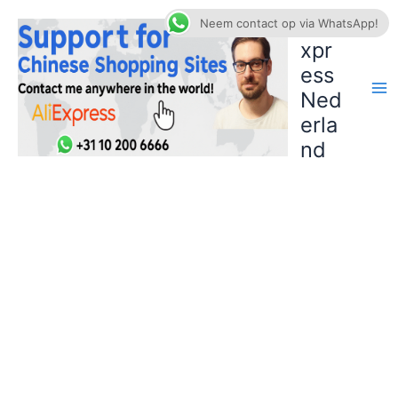
Ga
AliE
Neem contact op via WhatsApp!
naar
xpr
de
ess
inhoud
Ned
erla
nd