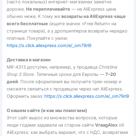
(часто локальных) интернет-магазинах заметно
дороже.
Не переплачивайте
— на AliExpress цена
обычно ниже. К тому же
возвраты на AliExpress чаще
всего бесплатные
(ищите значок «Free Return» на
странице товара), а у дропшипперов возвраты нередко
платные. Покупайте с умом:
https://s.click.aliexpress.com/e/_om79rl9
Доставка и магазин
MR-4313 доступен, например, у продавца
Christina
Shop 3 Store
. Типичные сроки для Европы —
7–20
дней
. После оформления вы получите трек-номер и
сможете связаться с продавцом через чат AliExpress.
Оформить заказ:
https://s.click.aliexpress.com/e/_om79rl9
О нашем сайте (и как мы помогаем)
Этот сайт вырос из множества вопросов, которые
люди годами задавали на старом сайте
VraagAlex
об
AliExpress: как выбрать вариант, что с НДС, возвратами