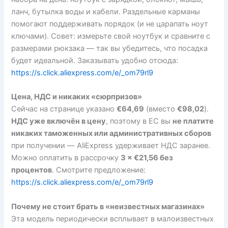
ланч, бутылка воды и кабели. Раздельные карманы
помогают поддерживать порядок (и не царапать ноут
ключами). Совет: измерьте свой ноутбук и сравните с
размерами рюкзака — так вы убедитесь, что посадка
будет идеальной. Заказывать удобно отсюда:
https://s.click.aliexpress.com/e/_om79rl9
Цена, НДС и никаких «сюрпризов»
Сейчас на странице указано
€64,69
(вместо
€98,02
).
НДС уже включён в цену
, поэтому в ЕС вы
не платите
никаких таможенных или административных сборов
при получении — AliExpress удерживает НДС заранее.
Можно оплатить в рассрочку
3 × €21,56 без
процентов
. Смотрите предложение:
https://s.click.aliexpress.com/e/_om79rl9
Почему не стоит брать в «неизвестных магазинах»
Эта модель периодически всплывает в малоизвестных