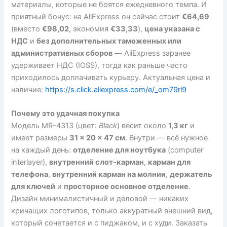
материалы, которые не боятся ежедневного темпа. И
приятный бонус: на AliExpress он сейчас стоит
€64,69
(вместо
€98,02
, экономия
€33,33
),
цена указана с
НДС
и
без дополнительных таможенных или
административных сборов
— AliExpress заранее
удерживает НДС (IOSS), тогда как раньше часто
приходилось доплачивать курьеру. Актуальная цена и
наличие:
https://s.click.aliexpress.com/e/_om79rl9
Почему это удачная покупка
Модель MR-4313 (цвет:
Black
) весит около
1,3 кг
и
имеет размеры
31 × 20 × 47 см
. Внутри — всё нужное
на каждый день:
отделение для ноутбука
(computer
interlayer),
внутренний слот-карман
,
карман для
телефона
,
внутренний карман на молнии
,
держатель
для ключей
и
просторное основное отделение
.
Дизайн минималистичный и деловой — никаких
кричащих логотипов, только аккуратный внешний вид,
который сочетается и с пиджаком, и с худи. Заказать