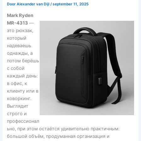
Door
Alexander van Dijl
/
september 11, 2025
Mark Ryden
MR-4313
—
это рюкзак,
который
надеваешь
однажды, а
потом берёшь
с собой
каждый день:
в офис, к
клиенту или в
коворкинг.
Выглядит
строго и
профессионал
ьно, при этом остаётся удивительно практичным:
большой объём, продуманная организация и