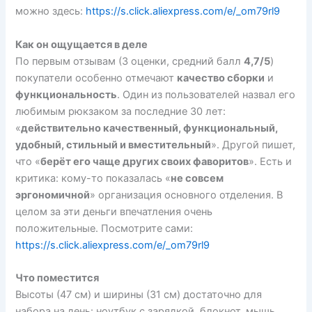
можно здесь:
https://s.click.aliexpress.com/e/_om79rl9
Как он ощущается в деле
По первым отзывам (3 оценки, средний балл
4,7/5
)
покупатели особенно отмечают
качество сборки
и
функциональность
. Один из пользователей назвал его
любимым рюкзаком за последние 30 лет:
«
действительно качественный, функциональный,
удобный, стильный и вместительный
». Другой пишет,
что «
берёт его чаще других своих фаворитов
». Есть и
критика: кому-то показалась «
не совсем
эргономичной
» организация основного отделения. В
целом за эти деньги впечатления очень
положительные. Посмотрите сами:
https://s.click.aliexpress.com/e/_om79rl9
Что поместится
Высоты (47 см) и ширины (31 см) достаточно для
набора на день: ноутбук с зарядкой, блокнот, мышь,