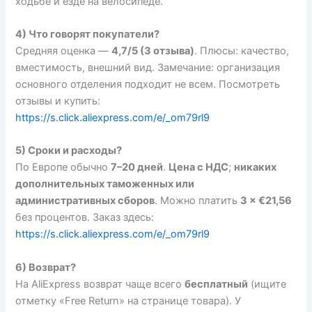
ходьбе и езде на велосипеде.
4) Что говорят покупатели?
Средняя оценка —
4,7/5 (3 отзыва)
. Плюсы: качество,
вместимость, внешний вид. Замечание: организация
основного отделения подходит не всем. Посмотреть
отзывы и купить:
https://s.click.aliexpress.com/e/_om79rl9
5) Сроки и расходы?
По Европе обычно
7–20 дней
.
Цена с НДС
;
никаких
дополнительных таможенных или
административных сборов
. Можно платить
3 × €21,56
без процентов. Заказ здесь:
https://s.click.aliexpress.com/e/_om79rl9
6) Возврат?
На AliExpress возврат чаще всего
бесплатный
(ищите
отметку «Free Return» на странице товара). У