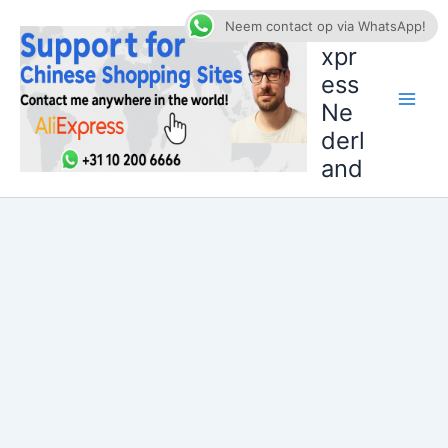
Ga
AliE
Neem contact op via WhatsApp!
naar
xpr
de
ess
inhoud
Ne
derl
and