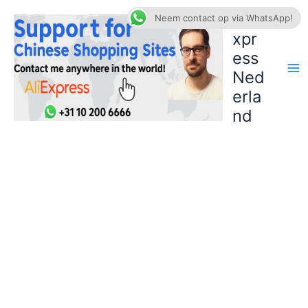
Ga
AliE
Neem contact op via WhatsApp!
naar
xpr
de
ess
inhoud
Ned
erla
nd