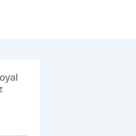
oyal
z