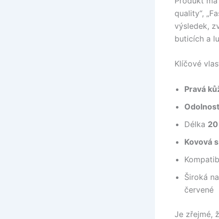
Produkt má
quality“, „F
výsledek, z
buticích a 
Klíčové vlas
Pravá ků
Odolnost
Délka
20
Kovová 
Kompatib
Široká n
červené
Je zřejmé, 