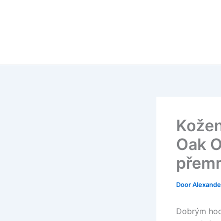
Kožen
Oak O
přemr
Door
Alexander
Dobrým hodi