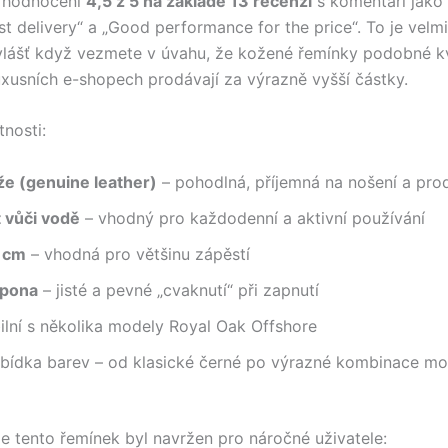
 hodnocení
4,5 z 5 na základě 13 recenzí
s komentáři jako 
ast delivery“ a „Good performance for the price“. To je velm
vlášť když vezmete v úvahu, že kožené řemínky podobné kv
luxusních e-shopech prodávají za výrazně vyšší částky.
tnosti:
že (genuine leather)
– pohodlná, příjemná na nošení a pro
 vůči vodě
– vhodný pro každodenní a aktivní používání
 cm
– vhodná pro většinu zápěstí
spona
– jisté a pevné „cvaknutí“ při zapnutí
ilní s několika modely Royal Oak Offshore
abídka barev – od klasické černé po výrazné kombinace mo
že tento řemínek byl navržen pro náročné uživatele: