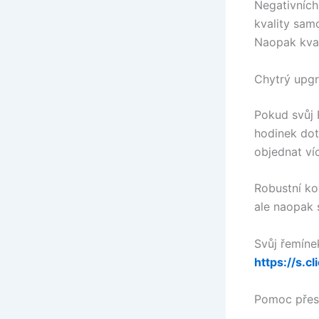
Negativních
kvality sam
Naopak kva
Chytrý upgr
Pokud svůj 
hodinek dot
objednat ví
Robustní ko
ale naopak 
Svůj řemíne
https://s.c
Pomoc přes