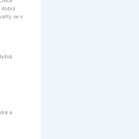
„Nice
i dobrý
ality se v
dyšná
dré a