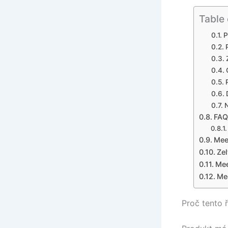
Table
P
N
FAQ
Mee
Zel
Mee
Me
Proč tento 