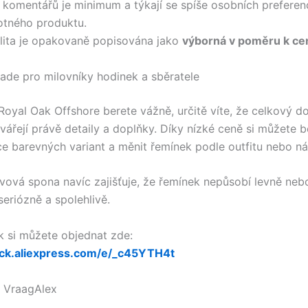
 komentářů je minimum a týkají se spíše osobních preferen
otného produktu.
lita je opakovaně popisována jako
výborná v poměru k ce
ade pro milovníky hodinek a sběratele
Royal Oak Offshore berete vážně, určitě víte, že celkový d
vářejí právě detaily a doplňky. Díky nízké ceně si můžete b
ce barevných variant a měnit řemínek podle outfitu nebo ná
vová spona navíc zajišťuje, že řemínek nepůsobí levně neb
seriózně a spolehlivě.
k si můžete objednat zde:
lick.aliexpress.com/e/_c45YTH4t
 VraagAlex