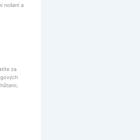
í nošení a
títe za
ngových
lhůtami,