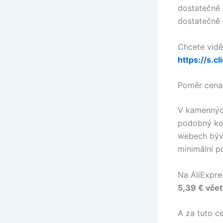
dostatečně 
dostatečně 
Chcete vidě
https://s.c
Poměr cena–
V kamenných
podobný ko
webech býva
minimální p
Na AliExpres
5,39 € vče
A za tuto ce