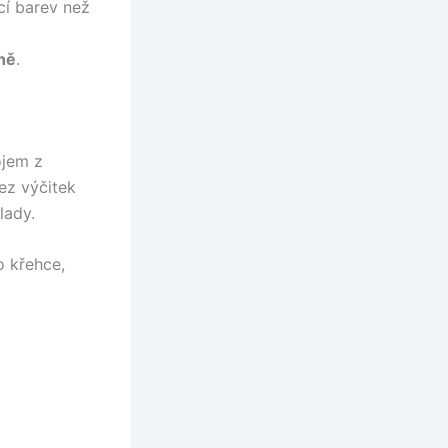
cí barev než
ně
.
ojem z
ez výčitek
lady.
o křehce,