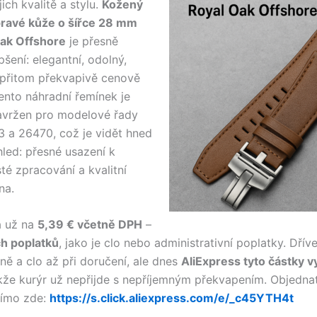
ich kvalitě a stylu.
Kožený
pravé kůže o šířce 28 mm
Oak Offshore
je přesně
šení: elegantní, odolný,
přitom překvapivě cenově
ento náhradní řemínek je
avržen pro modelové řady
3 a 26470, což je vidět hned
hled: přesné usazení k
té zpracování a kvalitní
na.
á už na
5,39 € včetně DPH
–
ch poplatků
, jako je clo nebo administrativní poplatky. Dří
ně a clo až při doručení, ale dnes
AliExpress tyto částky v
akže kurýr už nepřijde s nepříjemným překvapením. Objedn
římo zde:
https://s.click.aliexpress.com/e/_c45YTH4t