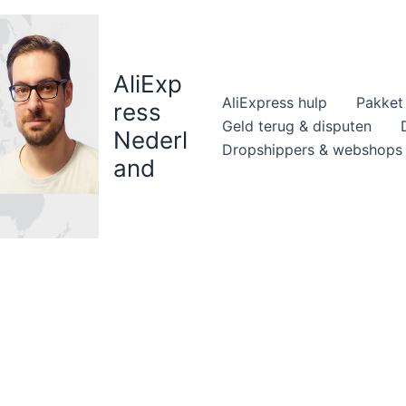
AliExp
AliExpress hulp
Pakket 
ress
Geld terug & disputen
Nederl
Dropshippers & webshops
and