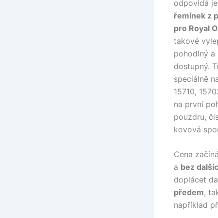
odpovídá jej
řemínek z 
pro Royal 
takové vylep
pohodlný a 
dostupný. T
speciálně n
15710, 1570
na první po
pouzdru, čis
kovová spo
Cena začín
a
bez další
doplácet da
předem
, t
například p