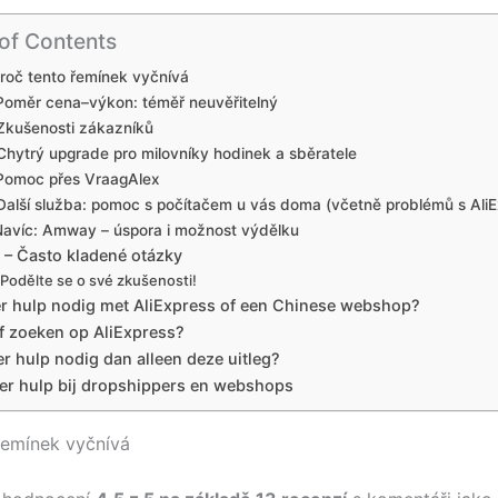
 of Contents
roč tento řemínek vyčnívá
Poměr cena–výkon: téměř neuvěřitelný
Zkušenosti zákazníků
Chytrý upgrade pro milovníky hodinek a sběratele
Pomoc přes VraagAlex
Další služba: pomoc s počítačem u vás doma (včetně problémů s AliE
avíc: Amway – úspora i možnost výdělku
 – Často kladené otázky
Podělte se o své zkušenosti!
r hulp nodig met AliExpress of een Chinese webshop?
f zoeken op AliExpress?
r hulp nodig dan alleen deze uitleg?
er hulp bij dropshippers en webshops
řemínek vyčnívá