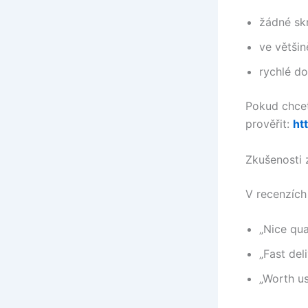
žádné skr
ve větši
rychlé do
Pokud chcete
prověřit:
ht
Zkušenosti 
V recenzích 
„Nice qu
„Fast del
„Worth us