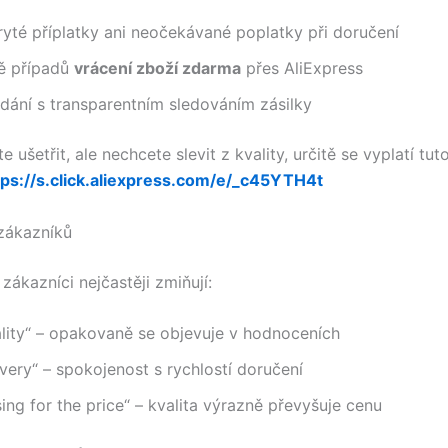
yté příplatky ani neočekávané poplatky při doručení
ně případů
vrácení zboží zdarma
přes AliExpress
dání s transparentním sledováním zásilky
 ušetřit, ale nechcete slevit z kvality, určitě se vyplatí tu
tps://s.click.aliexpress.com/e/_c45YTH4t
zákazníků
zákazníci nejčastěji zmiňují:
ality“ – opakovaně se objevuje v hodnoceních
ivery“ – spokojenost s rychlostí doručení
ing for the price“ – kvalita výrazně převyšuje cenu