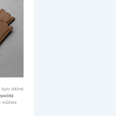
ve bylo běžné
ypočítá
at můžete