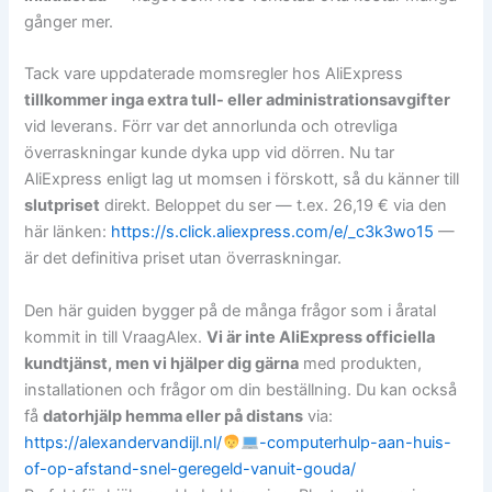
gånger mer.
Tack vare uppdaterade momsregler hos AliExpress
tillkommer inga extra tull- eller administrationsavgifter
vid leverans. Förr var det annorlunda och otrevliga
överraskningar kunde dyka upp vid dörren. Nu tar
AliExpress enligt lag ut momsen i förskott, så du känner till
slutpriset
direkt. Beloppet du ser — t.ex. 26,19 € via den
här länken:
https://s.click.aliexpress.com/e/_c3k3wo15
—
är det definitiva priset utan överraskningar.
Den här guiden bygger på de många frågor som i åratal
kommit in till VraagAlex.
Vi är inte AliExpress officiella
kundtjänst, men vi hjälper dig gärna
med produkten,
installationen och frågor om din beställning. Du kan också
få
datorhjälp hemma eller på distans
via:
https://alexandervandijl.nl/
-computerhulp-aan-huis-
of-op-afstand-snel-geregeld-vanuit-gouda/