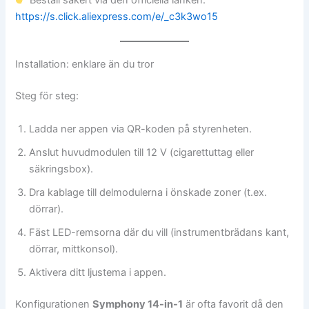
Beställ säkert via den officiella länken:
https://s.click.aliexpress.com/e/_c3k3wo15
Installation: enklare än du tror
Steg för steg:
Ladda ner appen via QR-koden på styrenheten.
Anslut huvudmodulen till 12 V (cigarettuttag eller
säkringsbox).
Dra kablage till delmodulerna i önskade zoner (t.ex.
dörrar).
Fäst LED-remsorna där du vill (instrumentbrädans kant,
dörrar, mittkonsol).
Aktivera ditt ljustema i appen.
Konfigurationen
Symphony 14-in-1
är ofta favorit då den