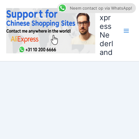
Ga
AliE
Neem contact op via WhatsApp!
naar
xpr
de
ess
inhoud
Ne
derl
and