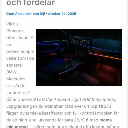
och fördelar
Door
Alexander van Dijl
/
oktober 24, 2025
Vill du
förvandla
bilens kupé till
en
premiumupple
velse som i de
senaste
BMW-,
Mercedes-
eller Audi-
modellerna?
Då är
Universal LED Car Ambient Light RGB & Symphony
uppgraderingen du letar efter. Med över 64 upp till 213
färger, dynamiska ljuseffekter och full kontroll i mobilen får
du ett high-end-utseende för bara 26,19 € med
moms
inkluderad
— något som hos verkstad ofta kostar många