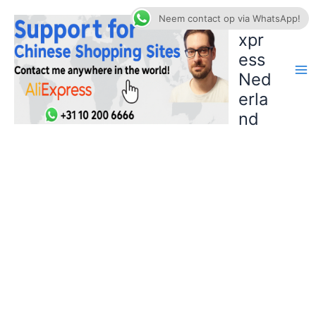
Ga
AliE
Neem contact op via WhatsApp!
naar
xpr
de
ess
inhoud
Ned
erla
nd