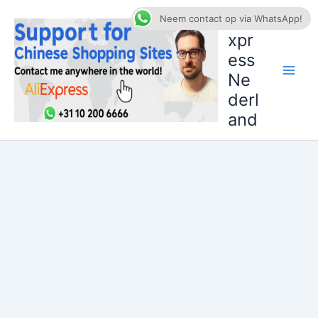
Ga
AliE
Neem contact op via WhatsApp!
naar
xpr
de
ess
inhoud
Ne
derl
and