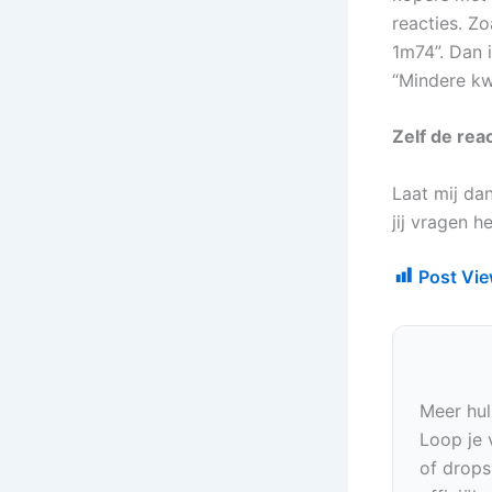
reacties. Z
1m74”. Dan i
“Mindere kw
Zelf de rea
Laat mij dan
jij vragen h
Post Vie
Meer hul
Loop je 
of drops