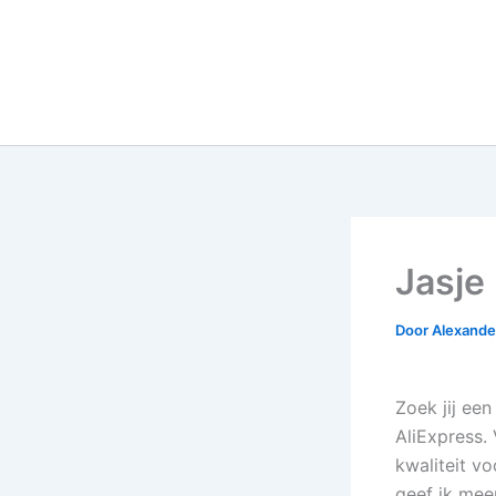
Jasje 
Door
Alexander
Zoek jij een
AliExpress.
kwaliteit vo
geef ik meer