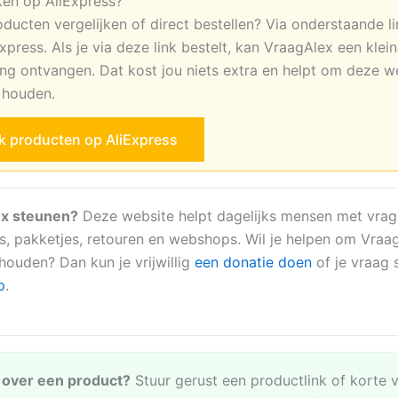
ken op AliExpress?
oducten vergelijken of direct bestellen? Via onderstaande li
xpress. Als je via deze link bestelt, kan VraagAlex een klei
ng ontvangen. Dat kost jou niets extra en helpt om deze w
e houden.
jk producten op AliExpress
x steunen?
Deze website helpt dagelijks mensen met vrag
s, pakketjes, retouren en webshops. Wil je helpen om Vraa
 houden? Dan kun je vrijwillig
een donatie doen
of je vraag s
p
.
e over een product?
Stuur gerust een productlink of korte 