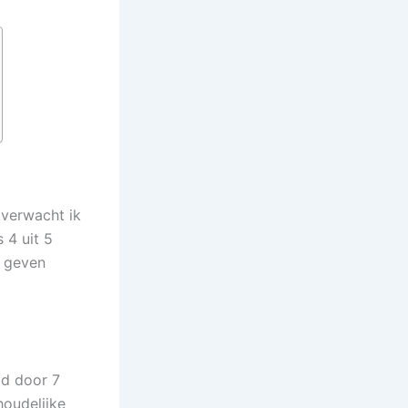
 verwacht ik
s 4 uit 5
s geven
ld door 7
houdelijke