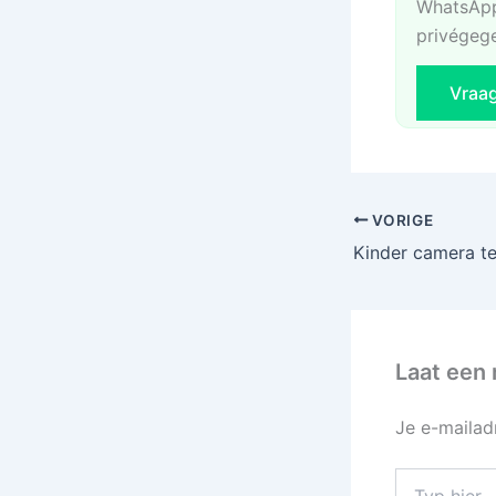
WhatsApp
privégeg
Vraa
VORIGE
Laat een 
Je e-mailad
Typ