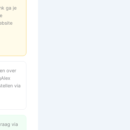
nk ga je
ne
ebsite
en over
gAlex
tellen via
vraag via