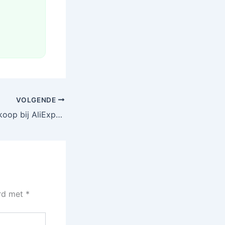
VOLGENDE
Retro Nike Air te koop bij AliExpress!
erd met
*