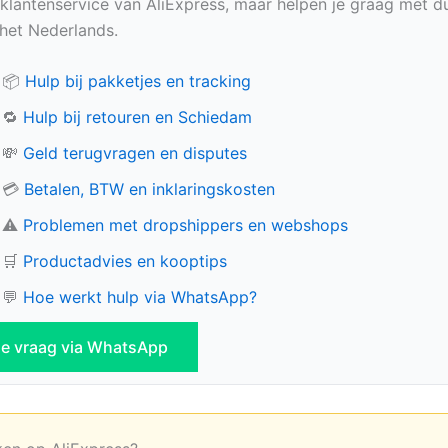
e klantenservice van AliExpress, maar helpen je graag met du
n het Nederlands.
📦
Hulp bij pakketjes en tracking
🔁
Hulp bij retouren en Schiedam
💸
Geld terugvragen en disputes
💳
Betalen, BTW en inklaringskosten
⚠️
Problemen met dropshippers en webshops
🛒
Productadvies en kooptips
💬
Hoe werkt hulp via WhatsApp?
 je vraag via WhatsApp