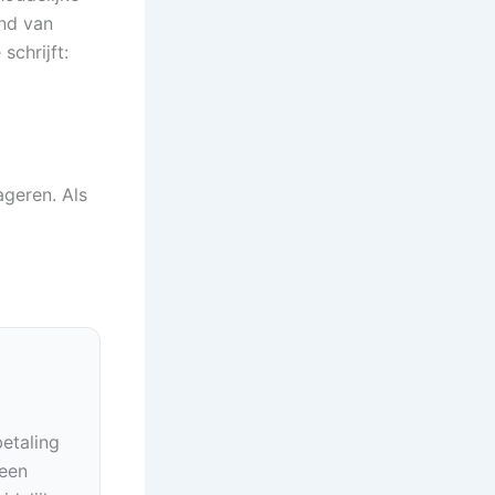
and van
schrijft:
ageren. Als
betaling
geen