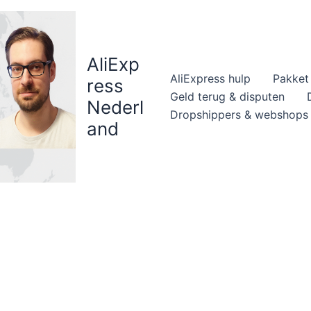
AliExp
AliExpress hulp
Pakket 
ress
Geld terug & disputen
Nederl
Dropshippers & webshops
and