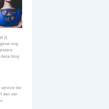
 jij
t geval nog
 andere
n deze blog
 service die
of een van
ou