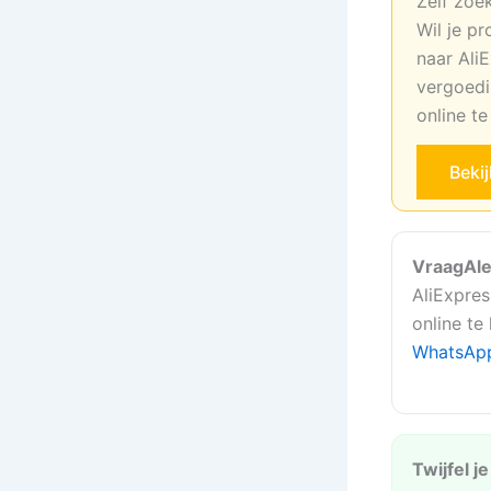
Zelf zoe
Wil je pr
naar AliE
vergoedi
online t
Beki
VraagAle
AliExpres
online te
WhatsAp
Twijfel j