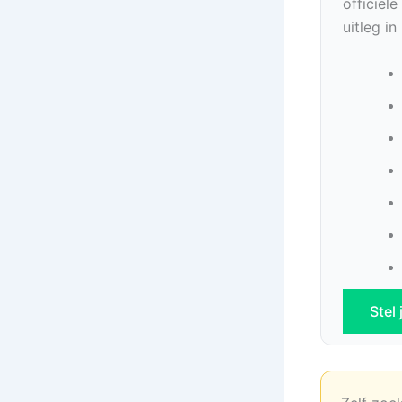
officiël
uitleg i
Stel