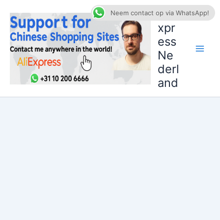
Ga
AliE
Neem contact op via WhatsApp!
naar
xpr
de
ess
inhoud
Ne
derl
and