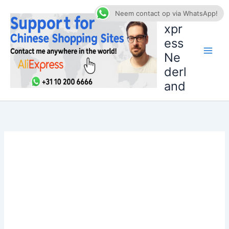
Ga
AliE
Neem contact op via WhatsApp!
naar
xpr
de
ess
inhoud
Ne
derl
and