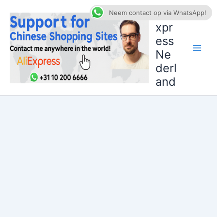
Ga
AliE
Neem contact op via WhatsApp!
naar
xpr
de
ess
inhoud
Ne
derl
and