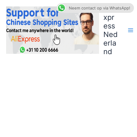
Ga
AliE
Neem contact op via WhatsApp!
naar
xpr
de
ess
inhoud
Ned
erla
nd