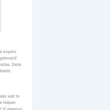
e kopers.
geleverd”.
terjas. Deze
beeld.
laas wat te
te helpen
t jij gewoon