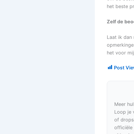
het beste p
Zelf de be
Laat ik dan
opmerkingen 
het voor mi
Post Vie
Meer hul
Loop je 
of drops
officiël