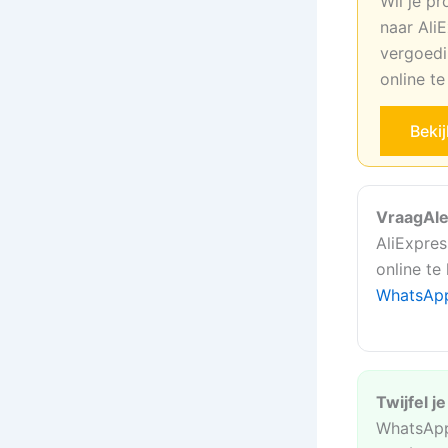
Wil je pr
naar AliE
vergoedi
online t
Beki
VraagAle
AliExpres
online te
WhatsAp
Twijfel j
WhatsApp