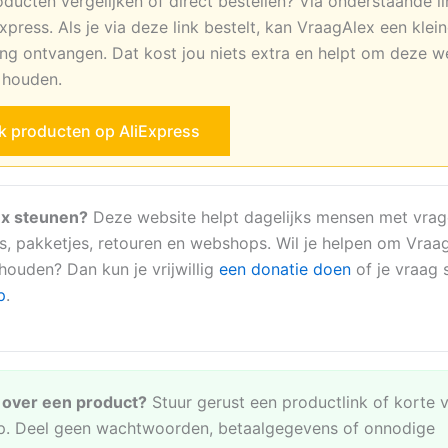
oducten vergelijken of direct bestellen? Via onderstaande li
xpress. Als je via deze link bestelt, kan VraagAlex een klei
ng ontvangen. Dat kost jou niets extra en helpt om deze w
e houden.
jk producten op AliExpress
x steunen?
Deze website helpt dagelijks mensen met vrag
s, pakketjes, retouren en webshops. Wil je helpen om Vraa
 houden? Dan kun je vrijwillig
een donatie doen
of je vraag s
p
.
e over een product?
Stuur gerust een productlink of korte 
. Deel geen wachtwoorden, betaalgegevens of onnodige