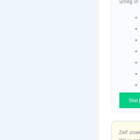
uitleg i
Stel
Zelf zoe