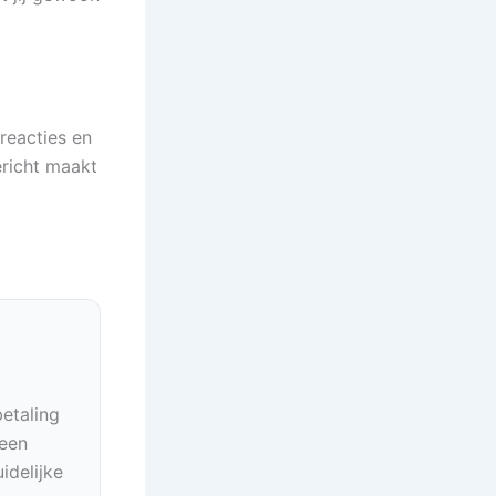
reacties en
ericht maakt
betaling
geen
idelijke