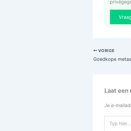
privégeg
Vraa
VORIGE
Laat een 
Je e-mailad
Typ
hier...