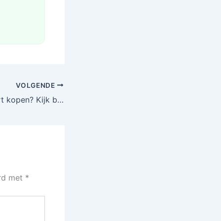
VOLGENDE
Zeemeermin staart kopen? Kijk bij AliExpress!
erd met
*