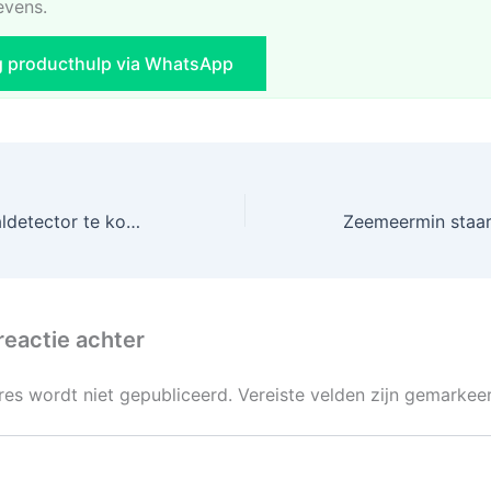
evens.
g producthulp via WhatsApp
Goedkope metaaldetector te koop bij AliExpress!
reactie achter
res wordt niet gepubliceerd.
Vereiste velden zijn gemarke