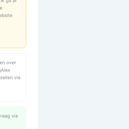
nk ga je
ne
ebsite
en over
gAlex
tellen via
vraag via