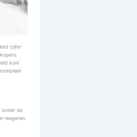
eld cijfer
 kopers.
eeld kunt
n compleet
er onder de
te reageren.