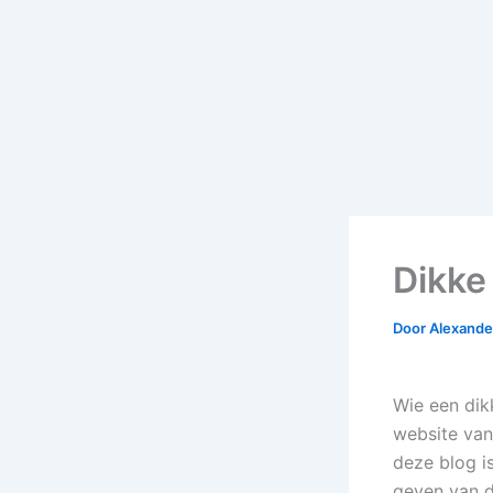
Dikke 
Door
Alexander
Wie een dik
website van
deze blog i
geven van d