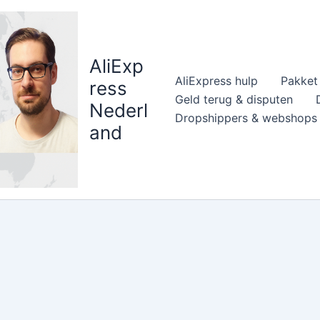
AliExp
AliExpress hulp
Pakket 
ress
Geld terug & disputen
Nederl
Dropshippers & webshops
and