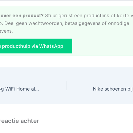
e over een product?
Stuur gerust een productlink of korte 
. Deel geen wachtwoorden, betaalgegevens of onnodige
evens.
g producthulp via WhatsApp
Goedkoopste 2.4g WiFi Home alarmsysteem, gewoon bij AliExpress!
reactie achter