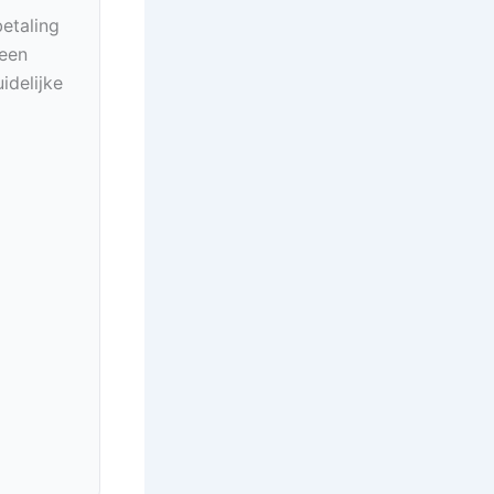
betaling
geen
idelijke