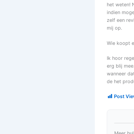
het weten!
indien mogel
zelf een re
mij op.
Wie koopt e
Ik hoor reg
erg blij me
wanneer dat
de het prod
Post Vie
Meer hul