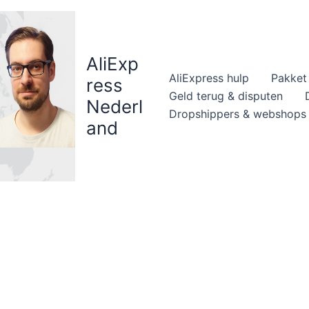
AliExp
AliExpress hulp
Pakket 
ress
Geld terug & disputen
Nederl
Dropshippers & webshops
and