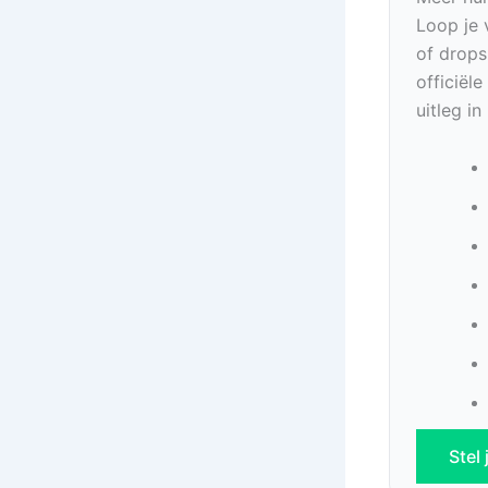
Loop je 
of drops
officiël
uitleg i
Stel