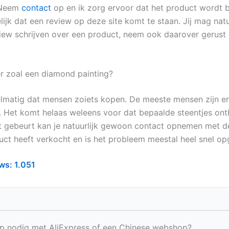
 Neem
contact
op en ik zorg ervoor dat het product wordt 
ijk dat een review op deze site komt te staan. Jij mag natu
view schrijven over een product, neem ook daarover gerust
r zoal een diamond painting?
elmatig dat mensen zoiets kopen. De meeste mensen zijn er
e. Het komt helaas weleens voor dat bepaalde steentjes ont
 gebeurt kan je natuurlijk gewoon contact opnemen met d
uct heeft verkocht en is het probleem meestal heel snel op
ws:
1.051
p nodig met AliExpress of een Chinese webshop?