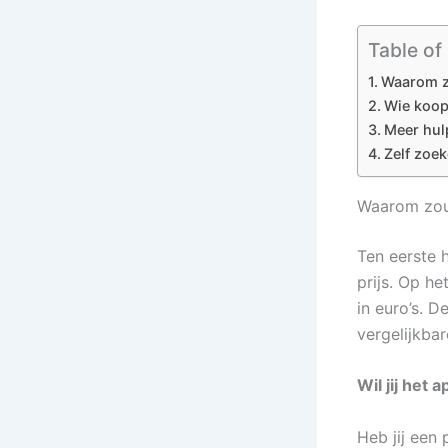
Table of
Waarom zo
Wie koop
Meer hul
Zelf zoe
Waarom zou 
Ten eerste 
prijs. Op h
in euro’s. D
vergelijkba
Wil jij het
Heb jij een 