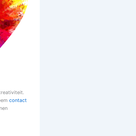
eativiteit.
Neem
contact
nnen