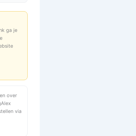
nk ga je
ne
ebsite
en over
gAlex
tellen via