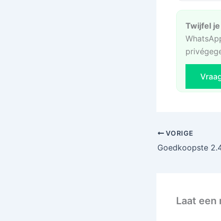
Twijfel j
WhatsApp
privégeg
Vraa
VORIGE
Laat een 