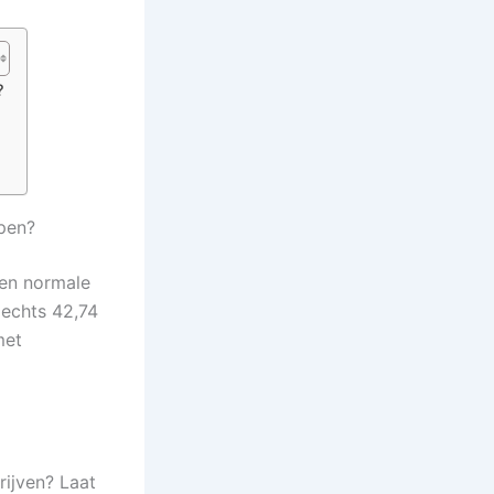
?
pen?
een normale
lechts 42,74
met
rijven? Laat