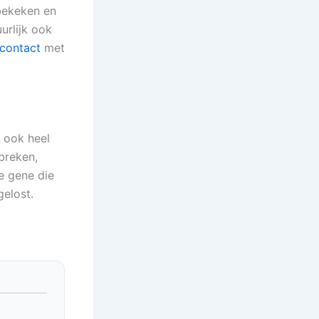
bekeken en
urlijk ook
contact
met
 ook heel
breken,
e gene die
gelost.