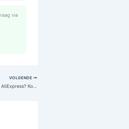
vraag via
VOLGENDE
Nike schoenen bij AliExpress? Koop ze NIET!