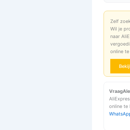
Zelf zoe
Wil je pr
naar AliE
vergoedi
online t
Beki
VraagAle
AliExpres
online te
WhatsAp