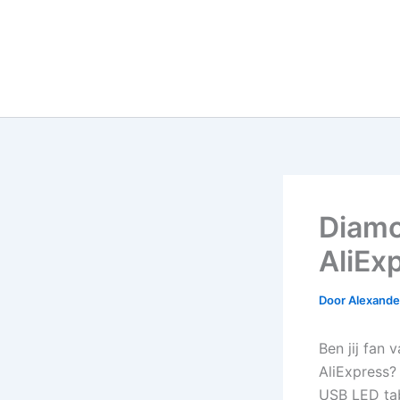
Diamo
AliEx
Door
Alexander
Ben jij fan 
AliExpress?
USB LED ta