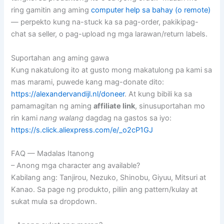
ring gamitin ang aming
computer help sa bahay (o remote)
— perpekto kung na-stuck ka sa pag-order, pakikipag-
chat sa seller, o pag-upload ng mga larawan/return labels.
Suportahan ang aming gawa
Kung nakatulong ito at gusto mong makatulong pa kami sa
mas marami, puwede kang mag-donate dito:
https://alexandervandijl.nl/doneer
. At kung bibili ka sa
pamamagitan ng aming
affiliate link
, sinusuportahan mo
rin kami
nang walang
dagdag na gastos sa iyo:
https://s.click.aliexpress.com/e/_o2cP1GJ
FAQ — Madalas Itanong
– Anong mga character ang available?
Kabilang ang: Tanjirou, Nezuko, Shinobu, Giyuu, Mitsuri at
Kanao. Sa page ng produkto, piliin ang pattern/kulay at
sukat mula sa dropdown.