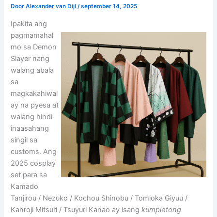
Door
Alexander van Dijl
/
september 14, 2025
Ipakita ang
pagmamahal
mo sa Demon
Slayer nang
walang abala
sa
magkakahiwal
ay na pyesa at
walang hindi
inaasahang
singil sa
customs. Ang
2025 cosplay
set para sa
Kamado
Tanjirou / Nezuko / Kochou Shinobu / Tomioka Giyuu /
Kanroji Mitsuri / Tsuyuri Kanao ay isang
kumpletong