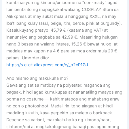
kombinasyon ng kimono/uniporme na “con-ready” agad.
Ibinibenta ito ng mapagkakatiwalaang COSPLAY Store sa
AliExpress at may sukat mula S hanggang XXXL, na may
iba’t ibang kulay (asul, beige, itim, berde, pink at burgundy).
Kasalukuyang presyo: 45,79 € (kasama ang VAT) at
inanunsiyo ang pagbaba sa 42,99 €. Maaari ring hulugan
nang 3 beses na walang interes, 15,26 € bawat hulog, at
madalas may kupon na 4 € para sa mga order mula 29 €
pataas. Umorder dito:
https://s.click.aliexpress.com/e/_o2cP1GJ
Ano mismo ang makukuha mo?
Gawa ang set sa matibay na polyester: maganda ang
bagsak, hindi agad kumukupas at nananatiling maayos ang
porma ng costume — kahit matapos ang mahabang araw
ng con o photoshoot. Madali rin itong alagaan at hindi
madaling lukutin, kaya perpekto sa maleta o backpack.
Depende sa variant, makakakuha ka ng kimono/haori,
sinturon/obi at magkakatugmang bahagi para agad mong