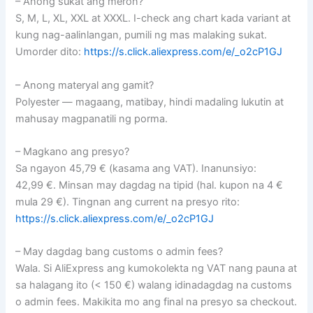
– Anong sukat ang meron?
S, M, L, XL, XXL at XXXL. I-check ang chart kada variant at
kung nag-aalinlangan, pumili ng mas malaking sukat.
Umorder dito:
https://s.click.aliexpress.com/e/_o2cP1GJ
– Anong materyal ang gamit?
Polyester — magaang, matibay, hindi madaling lukutin at
mahusay magpanatili ng porma.
– Magkano ang presyo?
Sa ngayon 45,79 € (kasama ang VAT). Inanunsiyo:
42,99 €. Minsan may dagdag na tipid (hal. kupon na 4 €
mula 29 €). Tingnan ang current na presyo rito:
https://s.click.aliexpress.com/e/_o2cP1GJ
– May dagdag bang customs o admin fees?
Wala. Si AliExpress ang kumokolekta ng VAT nang pauna at
sa halagang ito (< 150 €) walang idinadagdag na customs
o admin fees. Makikita mo ang final na presyo sa checkout.