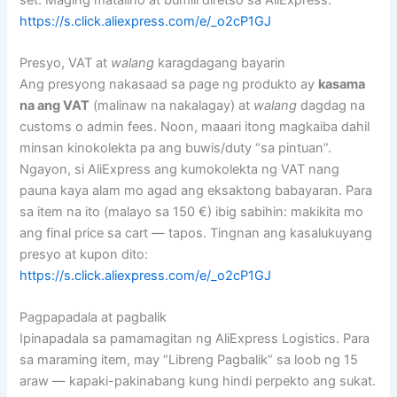
https://s.click.aliexpress.com/e/_o2cP1GJ
Presyo, VAT at
walang
karagdagang bayarin
Ang presyong nakasaad sa page ng produkto ay
kasama
na ang VAT
(malinaw na nakalagay) at
walang
dagdag na
customs o admin fees. Noon, maaari itong magkaiba dahil
minsan kinokolekta pa ang buwis/duty “sa pintuan”.
Ngayon, si AliExpress ang kumokolekta ng VAT nang
pauna kaya alam mo agad ang eksaktong babayaran. Para
sa item na ito (malayo sa 150 €) ibig sabihin: makikita mo
ang final price sa cart — tapos. Tingnan ang kasalukuyang
presyo at kupon dito:
https://s.click.aliexpress.com/e/_o2cP1GJ
Pagpapadala at pagbalik
Ipinapadala sa pamamagitan ng AliExpress Logistics. Para
sa maraming item, may “Libreng Pagbalik” sa loob ng 15
araw — kapaki-pakinabang kung hindi perpekto ang sukat.