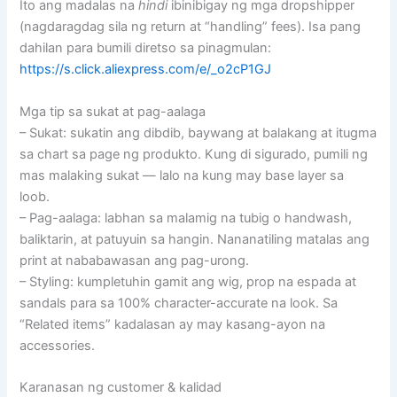
Ito ang madalas na
hindi
ibinibigay ng mga dropshipper
(nagdaragdag sila ng return at “handling” fees). Isa pang
dahilan para bumili diretso sa pinagmulan:
https://s.click.aliexpress.com/e/_o2cP1GJ
Mga tip sa sukat at pag-aalaga
– Sukat: sukatin ang dibdib, baywang at balakang at itugma
sa chart sa page ng produkto. Kung di sigurado, pumili ng
mas malaking sukat — lalo na kung may base layer sa
loob.
– Pag-aalaga: labhan sa malamig na tubig o handwash,
baliktarin, at patuyuin sa hangin. Nananatiling matalas ang
print at nababawasan ang pag-urong.
– Styling: kumpletuhin gamit ang wig, prop na espada at
sandals para sa 100% character-accurate na look. Sa
“Related items” kadalasan ay may kasang-ayon na
accessories.
Karanasan ng customer & kalidad