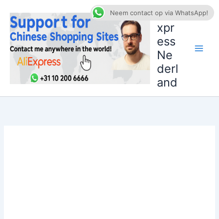
Ga
AliE
Neem contact op via WhatsApp!
naar
xpr
de
ess
inhoud
Ne
derl
and