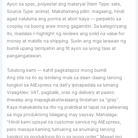
Ayon sa spec, polyester ang materyal (Item Type: sets,
Source Type: anime). Makatwirang piliin: magaang, hindi
agad naluluma ang porma at abot-kaya — perpekto sa
cosplay na buong araw mong gagamitin. Sa kategoryang
ito, madalas i-highlight ng reviews ang solid na value for
money at mabilis na shipping. Suriin ang mga larawan ng
bumili upang tantiyahin ang fit ayon sa iyong taas at
pangangatawan.
Tutulong kami — kahit pagkatapos mong bumili
Ang site na ito ay isinilang mula sa daan-daang tanong
tungkol sa AliExpress na dati’y ipinapadala sa lumang
VraagAlex: VAT, pagbalik, oras ng delivery at paano
ihiwalay ang mapagkakatiwalaang tindahan sa “gray”.
Kaya makakakita ka rito ng praktikal at tapat na paliwanag
sa mga produktong talagang may saysay. Mahalaga:
“Hindi kami opisyal na customer service ng AliExpress,
pero masaya kaming tumulong sa anumang tanong
tungkol sa produktong ito o sa iyong order.” Maaari mo