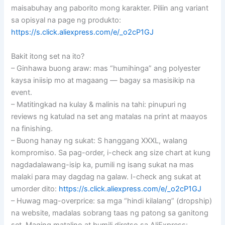
maisabuhay ang paborito mong karakter. Piliin ang variant
sa opisyal na page ng produkto:
https://s.click.aliexpress.com/e/_o2cP1GJ
Bakit itong set na ito?
– Ginhawa buong araw: mas “humihinga” ang polyester
kaysa iniisip mo at magaang — bagay sa masisikip na
event.
– Matitingkad na kulay & malinis na tahi: pinupuri ng
reviews ng katulad na set ang matalas na print at maayos
na finishing.
– Buong hanay ng sukat: S hanggang XXXL, walang
kompromiso. Sa pag-order, i-check ang size chart at kung
nagdadalawang-isip ka, pumili ng isang sukat na mas
malaki para may dagdag na galaw. I-check ang sukat at
umorder dito:
https://s.click.aliexpress.com/e/_o2cP1GJ
– Huwag mag-overprice: sa mga “hindi kilalang” (dropship)
na website, madalas sobrang taas ng patong sa ganitong
set. Maging matalino at bumili diretso sa AliExpress: