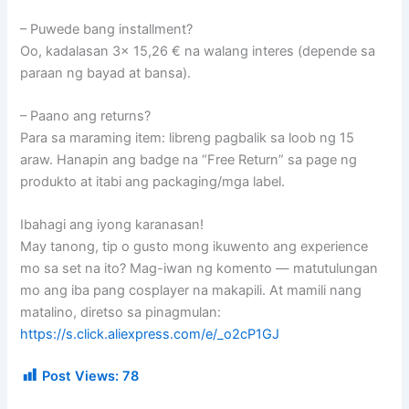
– Puwede bang installment?
Oo, kadalasan 3× 15,26 € na walang interes (depende sa
paraan ng bayad at bansa).
– Paano ang returns?
Para sa maraming item: libreng pagbalik sa loob ng 15
araw. Hanapin ang badge na “Free Return” sa page ng
produkto at itabi ang packaging/mga label.
Ibahagi ang iyong karanasan!
May tanong, tip o gusto mong ikuwento ang experience
mo sa set na ito? Mag-iwan ng komento — matutulungan
mo ang iba pang cosplayer na makapili. At mamili nang
matalino, diretso sa pinagmulan:
https://s.click.aliexpress.com/e/_o2cP1GJ
Post Views:
78