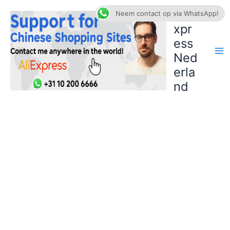
Ga
AliE
Neem contact op via WhatsApp!
naar
xpr
de
ess
inhoud
Ned
erla
nd