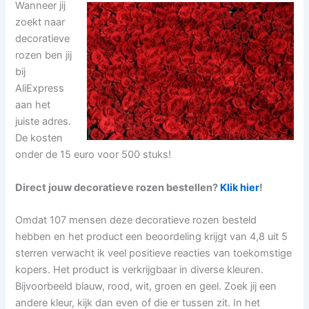
Wanneer jij
zoekt naar
decoratieve
rozen ben jij
bij
AliExpress
aan het
juiste adres.
De kosten
onder de 15 euro voor 500 stuks!
Direct jouw decoratieve rozen bestellen?
Klik hier
!
Omdat 107 mensen deze decoratieve rozen besteld
hebben en het product een beoordeling krijgt van 4,8 uit 5
sterren verwacht ik veel positieve reacties van toekomstige
kopers. Het product is verkrijgbaar in diverse kleuren.
Bijvoorbeeld blauw, rood, wit, groen en geel. Zoek jij een
andere kleur, kijk dan even of die er tussen zit. In het