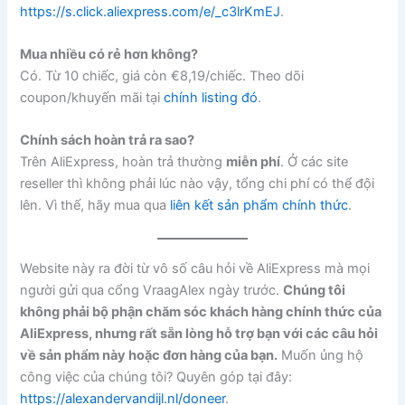
https://s.click.aliexpress.com/e/_c3lrKmEJ
.
Mua nhiều có rẻ hơn không?
Có. Từ 10 chiếc, giá còn €8,19/chiếc. Theo dõi
coupon/khuyến mãi tại
chính listing đó
.
Chính sách hoàn trả ra sao?
Trên AliExpress, hoàn trả thường
miễn phí
. Ở các site
reseller thì không phải lúc nào vậy, tổng chi phí có thể đội
lên. Vì thế, hãy mua qua
liên kết sản phẩm chính thức
.
Website này ra đời từ vô số câu hỏi về AliExpress mà mọi
người gửi qua cổng VraagAlex ngày trước.
Chúng tôi
không phải bộ phận chăm sóc khách hàng chính thức của
AliExpress, nhưng rất sẵn lòng hỗ trợ bạn với các câu hỏi
về sản phẩm này hoặc đơn hàng của bạn.
Muốn ủng hộ
công việc của chúng tôi? Quyên góp tại đây:
https://alexandervandijl.nl/doneer
.