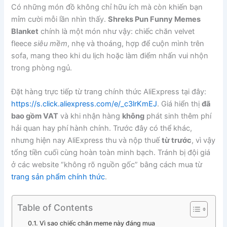
Có những món đồ không chỉ hữu ích mà còn khiến bạn
mỉm cười mỗi lần nhìn thấy.
Shreks Pun Funny Memes
Blanket
chính là một món như vậy: chiếc chăn velvet
fleece
siêu mềm
, nhẹ và thoáng, hợp để cuộn mình trên
sofa, mang theo khi du lịch hoặc làm điểm nhấn vui nhộn
trong phòng ngủ.
Đặt hàng trực tiếp từ trang chính thức AliExpress tại đây:
https://s.click.aliexpress.com/e/_c3lrKmEJ
. Giá hiển thị
đã
bao gồm VAT
và khi nhận hàng
không
phát sinh thêm phí
hải quan hay phí hành chính. Trước đây có thể khác,
nhưng hiện nay AliExpress thu và nộp thuế
từ trước
, vì vậy
tổng tiền cuối cùng hoàn toàn minh bạch. Tránh bị đội giá
ở các website “không rõ nguồn gốc” bằng cách mua từ
trang sản phẩm chính thức
.
Table of Contents
Vì sao chiếc chăn meme này đáng mua