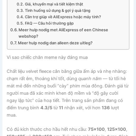
Giá, khuyến mại và tiết kiệm thật
Tình huống sử dụng & gợi ý quà tặng
Cần trợ giúp về AliExpress hoặc máy tính?
FAQ — Câu hỏi thường gặp
Meer hulp nodig met AliExpress of een Chinese
webshop?
Meer hulp nodig dan alleen deze uitleg?
Vì sao chiếc chăn meme này đáng mua
Chất liệu velvet fleece cân bằng giữa ấm áp và nhẹ nhàng:
chạm rất êm, thoáng khí tốt, dùng
quanh năm
— từ tối hè
mát mẻ đến những buổi “cày” phim mùa đông. Đánh giá từ
người mua đã xác minh khen độ mềm và “độ gây cười
ngay lập tức” của hoạ tiết. Trên trang sản phẩm đang có
điểm trung bình
4.3/5
từ
11
nhận xét, với hơn
136
lượt
mua.
Có đủ kích thước cho hầu hết nhu cầu:
75×100
,
125×100
,