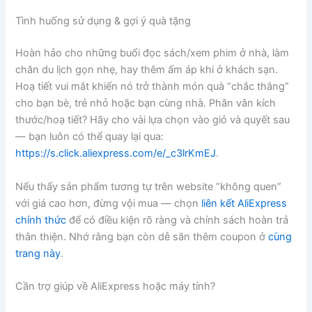
Tình huống sử dụng & gợi ý quà tặng
Hoàn hảo cho những buổi đọc sách/xem phim ở nhà, làm
chăn du lịch gọn nhẹ, hay thêm ấm áp khi ở khách sạn.
Hoạ tiết vui mắt khiến nó trở thành món quà “chắc thắng”
cho bạn bè, trẻ nhỏ hoặc bạn cùng nhà. Phân vân kích
thước/hoạ tiết? Hãy cho vài lựa chọn vào giỏ và quyết sau
— bạn luôn có thể quay lại qua:
https://s.click.aliexpress.com/e/_c3lrKmEJ
.
Nếu thấy sản phẩm tương tự trên website “không quen”
với giá cao hơn, đừng vội mua — chọn
liên kết AliExpress
chính thức
để có điều kiện rõ ràng và chính sách hoàn trả
thân thiện. Nhớ rằng bạn còn dễ săn thêm coupon ở
cùng
trang này
.
Cần trợ giúp về AliExpress hoặc máy tính?