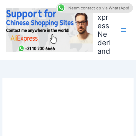
Ga
AliE
Neem contact op via WhatsApp!
naar
xpr
de
ess
inhoud
Ne
derl
and