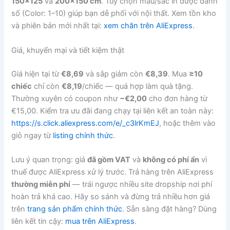
150×125
và
200×150 cm
. Tuỳ chọn màu/sắc in được đánh
số (Color: 1–10) giúp bạn dễ phối với nội thất. Xem tồn kho
và phiên bản mới nhất tại:
xem chăn trên AliExpress
.
Giá, khuyến mại và tiết kiệm thật
Giá hiện tại từ
€8,69
và sắp giảm còn
€8,39
. Mua
≥10
chiếc
chỉ còn
€8,19
/chiếc — quá hợp làm quà tặng.
Thường xuyên có coupon như
−€2,00
cho đơn hàng từ
€15,00. Kiểm tra ưu đãi đang chạy tại liên kết an toàn này:
https://s.click.aliexpress.com/e/_c3lrKmEJ
, hoặc thêm vào
giỏ ngay từ
listing chính thức
.
Lưu ý quan trọng: giá
đã gồm VAT
và
không có phí ẩn
vì
thuế được AliExpress xử lý trước. Trả hàng trên AliExpress
thường miễn phí
— trái ngược nhiều site dropship nơi phí
hoàn trả khá cao. Hãy so sánh và đừng trả nhiều hơn giá
trên
trang sản phẩm chính thức
. Sẵn sàng đặt hàng? Dùng
liên kết tin cậy:
mua trên AliExpress
.