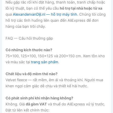
Nếu gặp rắc rối khi đặt hàng, thanh toán, tranh chấp hoặc
lỗi kỹ thuật, bạn có thể yêu cầu
hỗ trợ tại nhà hoặc từ xa
qua
AlexandervanDijl.nl — hỗ trợ máy tính
. Chúng tôi cũng
hỗ trợ các tình huống liên quan đến AliExpress để đơn
hàng của bạn trôi chảy.
FAQ — Câu hỏi thường gặp
Có những kích thước nào?
75×100, 125×100, 150×125 và 200×150 cm. Xem tồn kho
và màu sắc tại
trang sản phẩm
.
Chất liệu và độ mềm thế nào?
Velvet fleece — rất mềm, êm ái và thoáng khí. Người mua
khen ngợi cảm giác dễ chịu và thiết kế hài hước.
Có phát sinh phí khi nhận hàng không?
Không. Giá
đã gồm VAT
và thuế do AliExpress xử lý trước.
Đặt từ liên kết chính thức: