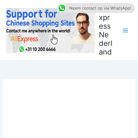
Ga
AliE
Neem contact op via WhatsApp!
naar
xpr
de
ess
inhoud
Ne
derl
and