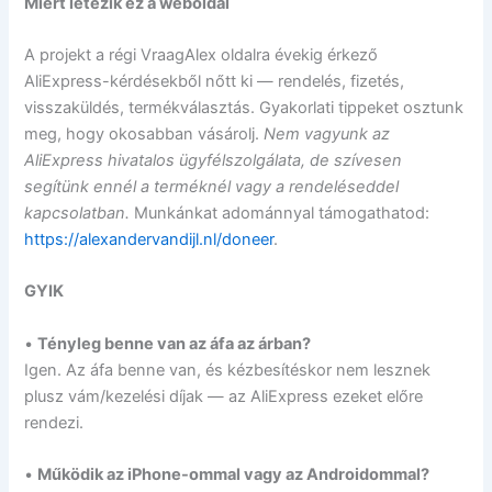
Miért létezik ez a weboldal
A projekt a régi VraagAlex oldalra évekig érkező
AliExpress-kérdésekből nőtt ki — rendelés, fizetés,
visszaküldés, termékválasztás. Gyakorlati tippeket osztunk
meg, hogy okosabban vásárolj.
Nem vagyunk az
AliExpress hivatalos ügyfélszolgálata, de szívesen
segítünk ennél a terméknél vagy a rendeléseddel
kapcsolatban.
Munkánkat adománnyal támogathatod:
https://alexandervandijl.nl/doneer
.
GYIK
•
Tényleg benne van az áfa az árban?
Igen. Az áfa benne van, és kézbesítéskor nem lesznek
plusz vám/kezelési díjak — az AliExpress ezeket előre
rendezi.
•
Működik az iPhone-ommal vagy az Androidommal?