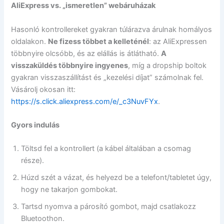
AliExpress vs. „ismeretlen” webáruházak
Hasonló kontrollereket gyakran túlárazva árulnak homályos
oldalakon.
Ne fizess többet a kelleténél
: az AliExpressen
többnyire olcsóbb, és az elállás is átlátható.
A
visszaküldés többnyire ingyenes
, míg a dropship boltok
gyakran visszaszállítást és „kezelési díjat” számolnak fel.
Vásárolj okosan itt:
https://s.click.aliexpress.com/e/_c3NuvFYx
.
Gyors indulás
Töltsd fel a kontrollert (a kábel általában a csomag
része).
Húzd szét a vázat, és helyezd be a telefont/tabletet úgy,
hogy ne takarjon gombokat.
Tartsd nyomva a párosító gombot, majd csatlakozz
Bluetoothon.