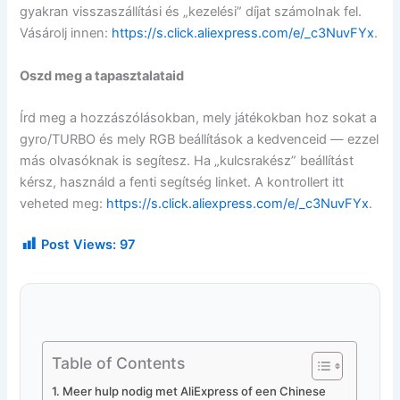
gyakran visszaszállítási és „kezelési” díjat számolnak fel.
Vásárolj innen:
https://s.click.aliexpress.com/e/_c3NuvFYx
.
Oszd meg a tapasztalataid
Írd meg a hozzászólásokban, mely játékokban hoz sokat a
gyro/TURBO és mely RGB beállítások a kedvenceid — ezzel
más olvasóknak is segítesz. Ha „kulcsrakész” beállítást
kérsz, használd a fenti segítség linket. A kontrollert itt
veheted meg:
https://s.click.aliexpress.com/e/_c3NuvFYx
.
Post Views:
97
Table of Contents
Meer hulp nodig met AliExpress of een Chinese