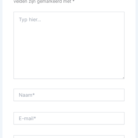
velden zijn gemarkeerd met
*
Typ
hier...
Naam*
E-
mail*
Site