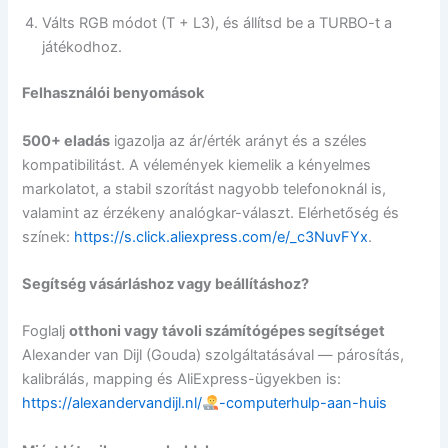
Válts RGB módot (T + L3), és állítsd be a TURBO-t a
játékodhoz.
Felhasználói benyomások
500+ eladás
igazolja az ár/érték arányt és a széles
kompatibilitást. A vélemények kiemelik a kényelmes
markolatot, a stabil szorítást nagyobb telefonoknál is,
valamint az érzékeny analógkar-választ. Elérhetőség és
színek:
https://s.click.aliexpress.com/e/_c3NuvFYx
.
Segítség vásárláshoz vagy beállításhoz?
Foglalj
otthoni vagy távoli számítógépes segítséget
Alexander van Dijl (Gouda) szolgáltatásával — párosítás,
kalibrálás, mapping és AliExpress-ügyekben is:
https://alexandervandijl.nl/
-computerhulp-aan-huis