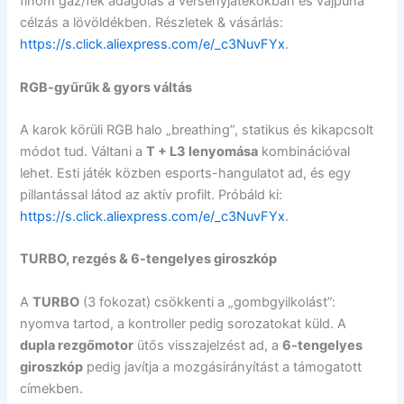
finom gáz/fék adagolás a versenyjátékokban és vajpuha
célzás a lövöldékben. Részletek & vásárlás:
https://s.click.aliexpress.com/e/_c3NuvFYx
.
RGB-gyűrűk & gyors váltás
A karok körüli RGB halo „breathing”, statikus és kikapcsolt
módot tud. Váltani a
T + L3 lenyomása
kombinációval
lehet. Esti játék közben esports-hangulatot ad, és egy
pillantással látod az aktív profilt. Próbáld ki:
https://s.click.aliexpress.com/e/_c3NuvFYx
.
TURBO, rezgés & 6-tengelyes giroszkóp
A
TURBO
(3 fokozat) csökkenti a „gombgyilkolást”:
nyomva tartod, a kontroller pedig sorozatokat küld. A
dupla rezgőmotor
ütős visszajelzést ad, a
6-tengelyes
giroszkóp
pedig javítja a mozgásirányítást a támogatott
címekben.