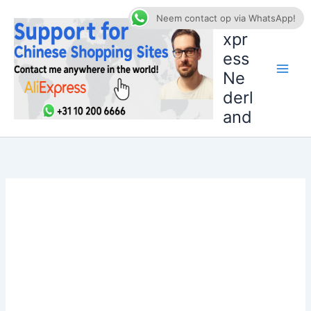
Ga
AliE
Neem contact op via WhatsApp!
naar
xpr
de
ess
inhoud
Ne
derl
and