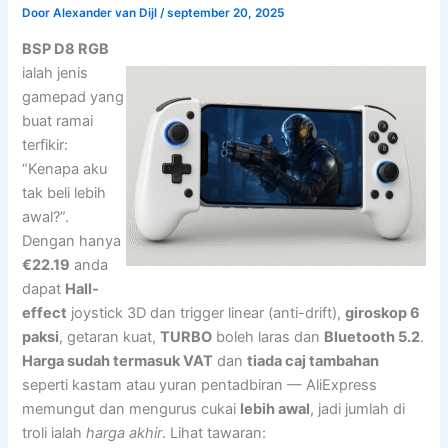
Door
Alexander van Dijl
/
september 20, 2025
BSP D8 RGB
ialah jenis
gamepad yang
buat ramai
terfikir:
“Kenapa aku
tak beli lebih
awal?”.
Dengan hanya
€22.19
anda
dapat
Hall-
effect
joystick 3D dan trigger linear (anti-drift),
giroskop 6
paksi
, getaran kuat,
TURBO
boleh laras dan
Bluetooth 5.2
.
Harga sudah termasuk VAT
dan
tiada caj tambahan
seperti kastam atau yuran pentadbiran — AliExpress
memungut dan mengurus cukai
lebih awal
, jadi jumlah di
troli ialah
harga akhir
. Lihat tawaran: