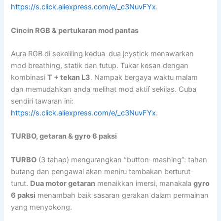
https://s.click.aliexpress.com/e/_c3NuvFYx
.
Cincin RGB & pertukaran mod pantas
Aura RGB di sekeliling kedua-dua joystick menawarkan
mod breathing, statik dan tutup. Tukar kesan dengan
kombinasi
T + tekan L3
. Nampak bergaya waktu malam
dan memudahkan anda melihat mod aktif sekilas. Cuba
sendiri tawaran ini:
https://s.click.aliexpress.com/e/_c3NuvFYx
.
TURBO, getaran & gyro 6 paksi
TURBO
(3 tahap) mengurangkan “button-mashing”: tahan
butang dan pengawal akan meniru tembakan berturut-
turut.
Dua motor getaran
menaikkan imersi, manakala
gyro
6 paksi
menambah baik sasaran gerakan dalam permainan
yang menyokong.