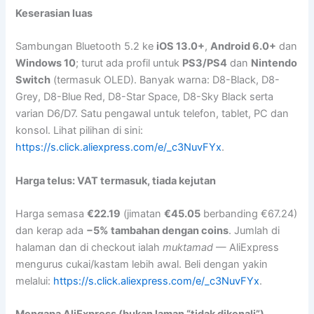
Keserasian luas
Sambungan Bluetooth 5.2 ke
iOS 13.0+
,
Android 6.0+
dan
Windows 10
; turut ada profil untuk
PS3/PS4
dan
Nintendo
Switch
(termasuk OLED). Banyak warna: D8-Black, D8-
Grey, D8-Blue Red, D8-Star Space, D8-Sky Black serta
varian D6/D7. Satu pengawal untuk telefon, tablet, PC dan
konsol. Lihat pilihan di sini:
https://s.click.aliexpress.com/e/_c3NuvFYx
.
Harga telus: VAT termasuk, tiada kejutan
Harga semasa
€22.19
(jimatan
€45.05
berbanding €67.24)
dan kerap ada
−5% tambahan dengan coins
. Jumlah di
halaman dan di checkout ialah
muktamad
— AliExpress
mengurus cukai/kastam lebih awal. Beli dengan yakin
melalui:
https://s.click.aliexpress.com/e/_c3NuvFYx
.