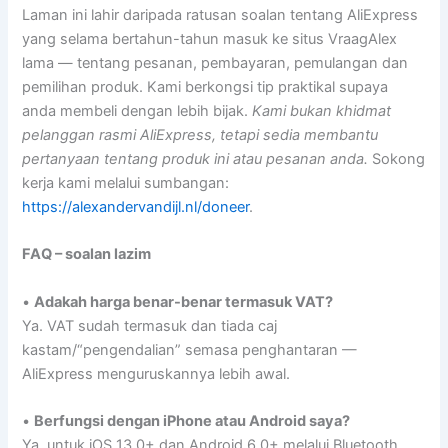
Laman ini lahir daripada ratusan soalan tentang AliExpress
yang selama bertahun-tahun masuk ke situs VraagAlex
lama — tentang pesanan, pembayaran, pemulangan dan
pemilihan produk. Kami berkongsi tip praktikal supaya
anda membeli dengan lebih bijak.
Kami bukan khidmat
pelanggan rasmi AliExpress, tetapi sedia membantu
pertanyaan tentang produk ini atau pesanan anda.
Sokong
kerja kami melalui sumbangan:
https://alexandervandijl.nl/doneer
.
FAQ – soalan lazim
•
Adakah harga benar-benar termasuk VAT?
Ya. VAT sudah termasuk dan tiada caj
kastam/“pengendalian” semasa penghantaran —
AliExpress menguruskannya lebih awal.
•
Berfungsi dengan iPhone atau Android saya?
Ya, untuk iOS 13.0+ dan Android 6.0+ melalui Bluetooth