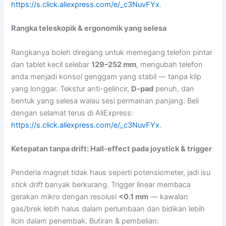
https://s.click.aliexpress.com/e/_c3NuvFYx
.
Rangka teleskopik & ergonomik yang selesa
Rangkanya boleh diregang untuk memegang telefon pintar
dan tablet kecil selebar
129–252 mm
, mengubah telefon
anda menjadi konsol genggam yang stabil — tanpa klip
yang longgar. Tekstur anti-gelincir,
D-pad
penuh, dan
bentuk yang selesa walau sesi permainan panjang. Beli
dengan selamat terus di AliExpress:
https://s.click.aliexpress.com/e/_c3NuvFYx
.
Ketepatan tanpa drift: Hall-effect pada joystick & trigger
Penderia magnet tidak haus seperti potensiometer, jadi isu
stick drift
banyak berkurang. Trigger linear membaca
gerakan mikro dengan resolusi
<0.1 mm
— kawalan
gas/brek lebih halus dalam perlumbaan dan bidikan lebih
licin dalam penembak. Butiran & pembelian: