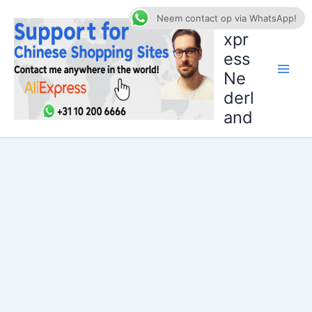
Ga
AliE
Neem contact op via WhatsApp!
naar
xpr
de
ess
inhoud
Ne
derl
and