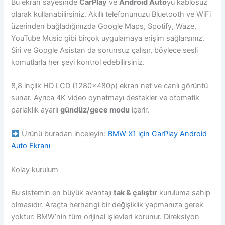
Bu ekran sayesinde
CarPlay
ve
Android Auto
yu kablosuz
olarak kullanabilirsiniz. Akıllı telefonunuzu Bluetooth ve WiFi
üzerinden bağladığınızda Google Maps, Spotify, Waze,
YouTube Music gibi birçok uygulamaya erişim sağlarsınız.
Siri ve Google Asistan da sorunsuz çalışır, böylece sesli
komutlarla her şeyi kontrol edebilirsiniz.
8,8 inçlik HD LCD (1280x480p) ekran net ve canlı görüntü
sunar. Ayrıca 4K video oynatmayı destekler ve otomatik
parlaklık ayarlı
gündüz/gece modu
içerir.
Ürünü buradan inceleyin:
BMW X1 için CarPlay Android
Auto Ekranı
Kolay kurulum
Bu sistemin en büyük avantajı
tak & çalıştır
kuruluma sahip
olmasıdır. Araçta herhangi bir değişiklik yapmanıza gerek
yoktur: BMW’nin tüm orijinal işlevleri korunur. Direksiyon