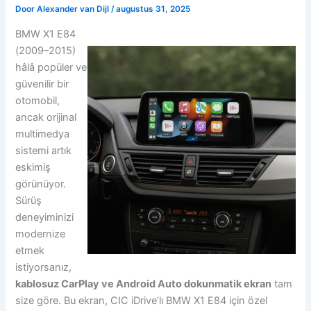
Door
Alexander van Dijl
/
augustus 31, 2025
BMW X1 E84
(2009–2015)
hâlâ popüler ve
güvenilir bir
otomobil,
ancak orijinal
multimedya
sistemi artık
eskimiş
görünüyor.
Sürüş
deneyiminizi
modernize
etmek
istiyorsanız,
kablosuz CarPlay ve Android Auto dokunmatik ekran
tam
size göre. Bu ekran, CIC iDrive’lı BMW X1 E84 için özel