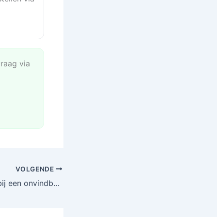
vraag via
VOLGENDE
Hoe te handelen bij een onvindbare of niet ontvangen bestelling bij AliExpress