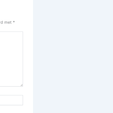
erd met
*