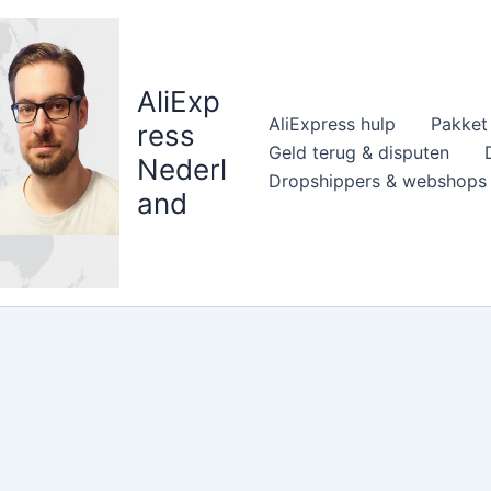
AliExp
AliExpress hulp
Pakket 
ress
Geld terug & disputen
Nederl
Dropshippers & webshops
and