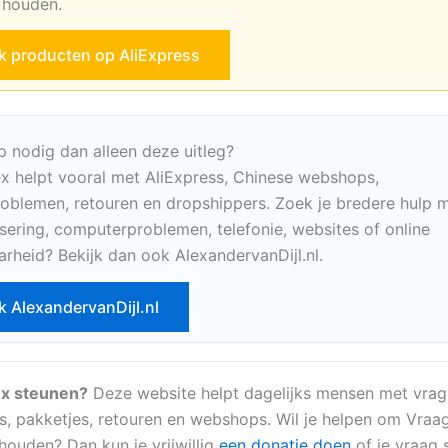
e houden.
jk producten op AliExpress
p nodig dan alleen deze uitleg?
x helpt vooral met AliExpress, Chinese webshops,
oblemen, retouren en dropshippers. Zoek je bredere hulp m
sering, computerproblemen, telefonie, websites of online
arheid? Bekijk dan ook AlexandervanDijl.nl.
k AlexandervanDijl.nl
x steunen?
Deze website helpt dagelijks mensen met vrag
s, pakketjes, retouren en webshops. Wil je helpen om Vraa
 houden? Dan kun je vrijwillig
een donatie doen
of je vraag s