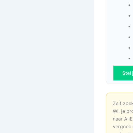
Stel
Zelf zoe
Wil je pr
naar AliE
vergoedi