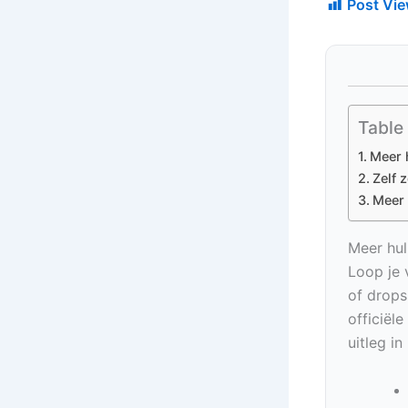
Post Vie
Table
Meer 
Zelf 
Meer 
Meer hul
Loop je 
of drops
officiël
uitleg i