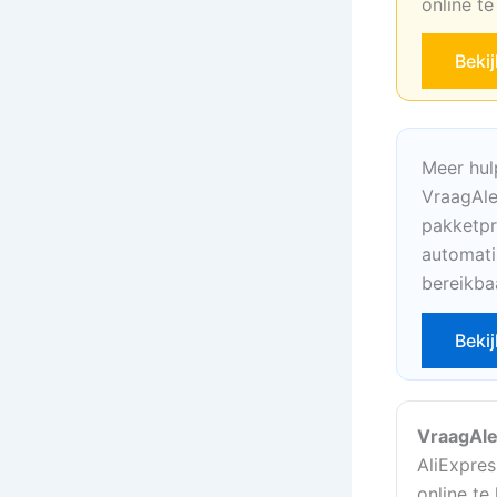
online t
Beki
Meer hul
VraagAle
pakketpr
automati
bereikba
Bekij
VraagAle
AliExpres
online te