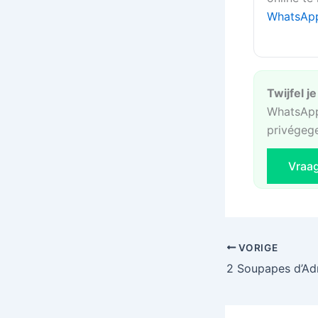
WhatsAp
Twijfel j
WhatsApp
privégeg
Vraa
VORIGE