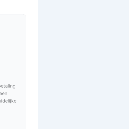
betaling
geen
idelijke