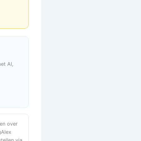
et AI,
en over
gAlex
tellen via