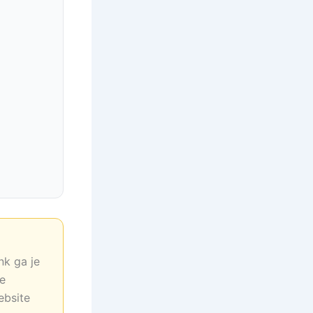
nk ga je
ne
ebsite