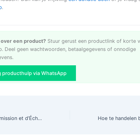
p
.
e over een product?
Stuur gerust een productlink of korte 
. Deel geen wachtwoorden, betaalgegevens of onnodige
evens.
g producthulp via WhatsApp
2 Soupapes d’Admission et d’Échappement pour Piaggio Fly 50, Liberty, Zip & Typhoon 50cc 4T