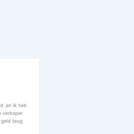
d .en ik heb
e verkoper
j geld teug