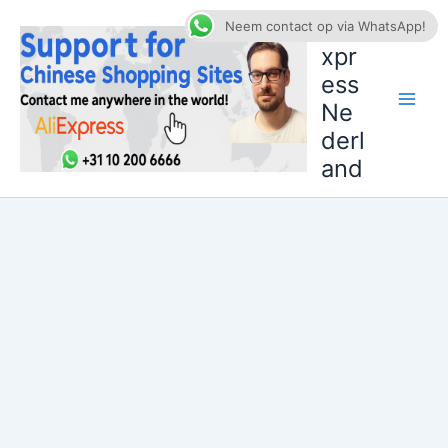
Ga
AliE
Neem contact op via WhatsApp!
naar
xpr
de
ess
inhoud
Ne
derl
and