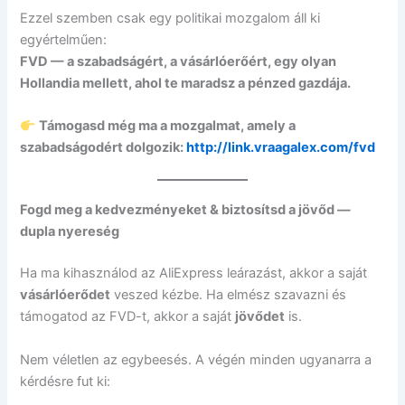
Ezzel szemben csak egy politikai mozgalom áll ki
egyértelműen:
FVD — a szabadságért, a vásárlóerőért, egy olyan
Hollandia mellett, ahol te maradsz a pénzed gazdája.
Támogasd még ma a mozgalmat, amely a
szabadságodért dolgozik:
http://link.vraagalex.com/fvd
Fogd meg a kedvezményeket & biztosítsd a jövőd —
dupla nyereség
Ha ma kihasználod az AliExpress leárazást, akkor a saját
vásárlóerődet
veszed kézbe. Ha elmész szavazni és
támogatod az FVD-t, akkor a saját
jövődet
is.
Nem véletlen az egybeesés. A végén minden ugyanarra a
kérdésre fut ki: