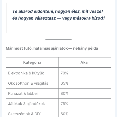
Te akarod eldönteni, hogyan élsz, mit veszel
és hogyan választasz — vagy másokra bízod?
Már most futó, hatalmas ajánlatok — néhány példa
Kategória
Akár
Elektronika & kütyük
70%
Okosotthon & világítás
65%
Ruházat & lábbeli
80%
Játékok & ajándékok
75%
Szerszámok & DIY
60%