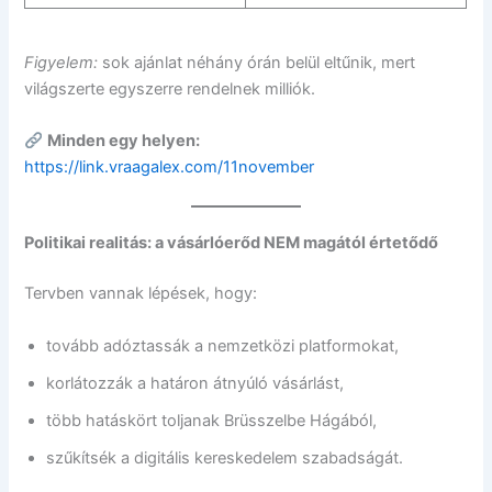
Figyelem:
sok ajánlat néhány órán belül eltűnik, mert
világszerte egyszerre rendelnek milliók.
Minden egy helyen:
https://link.vraagalex.com/11november
Politikai realitás: a vásárlóerőd NEM magától értetődő
Tervben vannak lépések, hogy:
tovább adóztassák a nemzetközi platformokat,
korlátozzák a határon átnyúló vásárlást,
több hatáskört toljanak Brüsszelbe Hágából,
szűkítsék a digitális kereskedelem szabadságát.