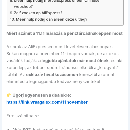
Meer hulp nodig met AliExpress of een Chinese
webshop?
Zelf zoeken op AliExpress?
Meer hulp nodig dan alleen deze uitleg?
Miért számít a 11.11 leárazás a pénztárcádnak éppen most
Az árak az AliExpressen most kivételesen alacsonyak.
Sokan magára a november 11-i napra várnak, de az okos
vásárlók tudják:
a legjobb ajánlatok már most élnek
, és aki
korán lép, az többet spórol, ráadásul elkerüli a „kifogyott”
táblát. Az
exkluzív hivatkozásomon
keresztül azonnal
elérheted a legmagasabb kedvezményszinteket:
Ugorj egyenesen a dealekre:
https://link.vraagalex.com/11november
Erre számíthatsz:
Akár
80%
kedvezmény top márkákra és trendi