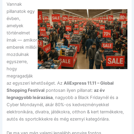
Vannak
pillanatok egy
évben,
amelyek
történelmet
írnak — amikor
emberek milliói
mozdulnak
egyszerre,
hogy
megragadják
az egyszeri lehetőséget. Az
AliExpress 11.11 – Global
Shopping Festival
pontosan ilyen pillanat:
az év
legnagyobb leárazása
, nagyobb a Black Fridaynél és a
Cyber Mondaynél, akár 80%-os kedvezményekkel
elektronikára, divatra, játékokra, otthon & kert termékekre,
autós és sportcikkekre és még ezernyi kategóriára.
De ma van még valami legalább ennyire fontos.