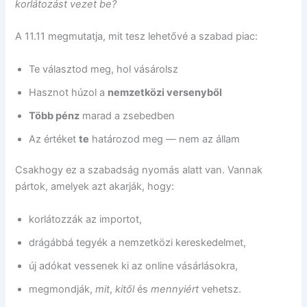
korlátozást vezet be?
A 11.11 megmutatja, mit tesz lehetővé a szabad piac:
Te választod meg, hol vásárolsz
Hasznot húzol a
nemzetközi versenyből
Több pénz
marad a zsebedben
Az értéket
te
határozod meg — nem az állam
Csakhogy ez a szabadság nyomás alatt van. Vannak
pártok, amelyek azt akarják, hogy:
korlátozzák az importot,
drágábbá tegyék a nemzetközi kereskedelmet,
új adókat vessenek ki az online vásárlásokra,
megmondják,
mit
,
kitől
és
mennyiért
vehetsz.