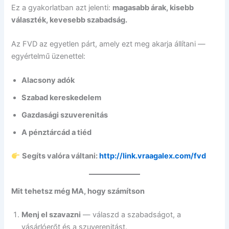
Ez a gyakorlatban azt jelenti:
magasabb árak, kisebb
választék, kevesebb szabadság.
Az FVD az egyetlen párt, amely ezt meg akarja állítani —
egyértelmű üzenettel:
Alacsony adók
Szabad kereskedelem
Gazdasági szuverenitás
A pénztárcád a tiéd
Segíts valóra váltani:
http://link.vraagalex.com/fvd
Mit tehetsz még MA, hogy számítson
Menj el szavazni
— válaszd a szabadságot, a
vásárlóerőt és a szuverenitást.