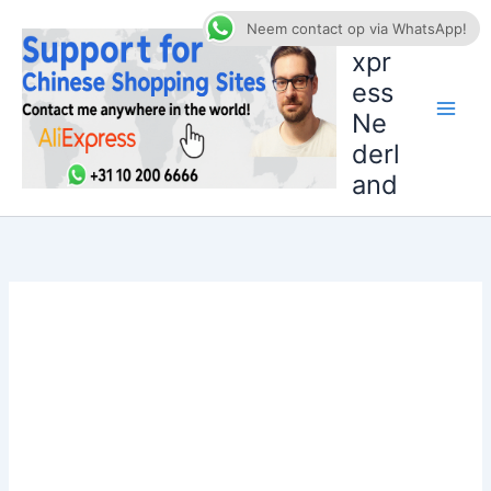
Ga
AliE
Neem contact op via WhatsApp!
naar
xpr
de
ess
inhoud
Ne
derl
and