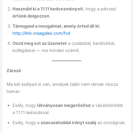
Használd ki a 11.11 kedvezményeit
, hogy a pénzed
értünk dolgozzon
.
Támogasd a mozgalmat, amely érted áll ki:
http://link.vraagalex.com/fvd
Oszd meg ezt az üzenetet
a családdal, barátokkal,
kollégákkal — ma minden számít.
Zárszó
Ma két esélyed is van, amelyek talán nem térnek vissza
hamar:
Esély, hogy
látványosan megerősítsd
a vásárlóerődet
a 11.11 leárazással.
Esély, hogy a
szavazatoddal irányt szabj
az országnak.