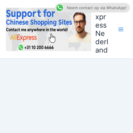
Ga
AliE
Neem contact op via WhatsApp!
naar
xpr
de
ess
inhoud
Ne
derl
and