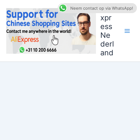
Ga
AliE
Neem contact op via WhatsApp!
naar
xpr
de
ess
inhoud
Ne
derl
and