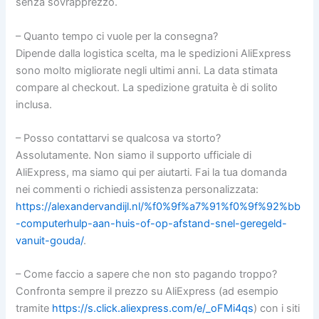
senza sovrapprezzo.
– Quanto tempo ci vuole per la consegna?
Dipende dalla logistica scelta, ma le spedizioni AliExpress
sono molto migliorate negli ultimi anni. La data stimata
compare al checkout. La spedizione gratuita è di solito
inclusa.
– Posso contattarvi se qualcosa va storto?
Assolutamente. Non siamo il supporto ufficiale di
AliExpress, ma siamo qui per aiutarti. Fai la tua domanda
nei commenti o richiedi assistenza personalizzata:
https://alexandervandijl.nl/%f0%9f%a7%91%f0%9f%92%bb
-computerhulp-aan-huis-of-op-afstand-snel-geregeld-
vanuit-gouda/
.
– Come faccio a sapere che non sto pagando troppo?
Confronta sempre il prezzo su AliExpress (ad esempio
tramite
https://s.click.aliexpress.com/e/_oFMi4qs
) con i siti