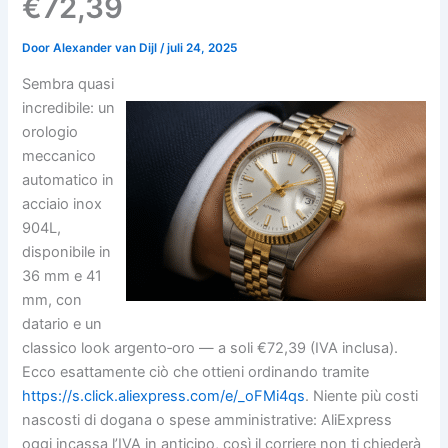
€72,39
Door
Alexander van Dijl
/
juli 24, 2025
Sembra quasi
incredibile: un
orologio
meccanico
automatico in
acciaio inox
904L,
disponibile in
36 mm e 41
mm, con
datario e un
classico look argento‑oro — a soli €72,39 (IVA inclusa).
Ecco esattamente ciò che ottieni ordinando tramite
https://s.click.aliexpress.com/e/_oFMi4qs
. Niente più costi
nascosti di dogana o spese amministrative: AliExpress
oggi incassa l’IVA in anticipo, così il corriere non ti chiederà