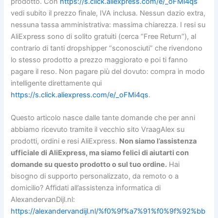
prodotto. Con
https://s.click.aliexpress.com/e/_oFMi4qs
vedi subito il prezzo finale, IVA inclusa. Nessun dazio extra,
nessuna tassa amministrativa: massima chiarezza. I resi su
AliExpress sono di solito gratuiti (cerca “Free Return”), al
contrario di tanti dropshipper “sconosciuti” che rivendono
lo stesso prodotto a prezzo maggiorato e poi ti fanno
pagare il reso. Non pagare più del dovuto: compra in modo
intelligente direttamente qui
https://s.click.aliexpress.com/e/_oFMi4qs
.
Questo articolo nasce dalle tante domande che per anni
abbiamo ricevuto tramite il vecchio sito VraagAlex su
prodotti, ordini e resi AliExpress.
Non siamo l’assistenza
ufficiale di AliExpress, ma siamo felici di aiutarti con
domande su questo prodotto o sul tuo ordine.
Hai
bisogno di supporto personalizzato, da remoto o a
domicilio? Affidati all’assistenza informatica di
AlexandervanDijl.nl:
https://alexandervandijl.nl/%f0%9f%a7%91%f0%9f%92%bb