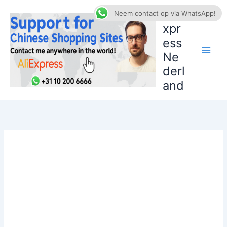
Ga
AliE
Neem contact op via WhatsApp!
naar
xpr
de
ess
inhoud
Ne
derl
and