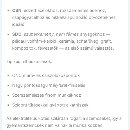
CBN
: edzett acélokhoz, rozsdamentes acélhoz,
csapágyacélhoz és nikkel/alapú hőálló ötvözetekhez
ideális.
SDC
:
szuperkemény, nem fémes
anyagokhoz —
például volfrám-karbid, kerámia, achát/üveg, grafit,
kompozitok, félvezetők — az első számú választás.
Tipikus felhasználások:
CNC maró- és csiszolóközpontok
Nagy pontosságú
mélyfurat
-finiselés
Szerszámélezés finom munkákhoz
Szigorú tűrésekkel gyártott alkatrészek
Az elektrolitikus kötés szilárdan rögzíti a szemcséket, így a
gyémántszemcsék nem válnak le munka közben.