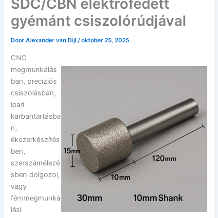
SDC/CBN elektrofedett
gyémánt csiszolórúdjával
Door
Alexander van Dijl
/
oktober 25, 2025
CNC
megmunkálás
ban, precíziós
csiszolásban,
ipari
karbantartásba
n,
ékszerkészítés
ben,
szerszámélezé
sben dolgozol,
vagy
fémmegmunká
lási