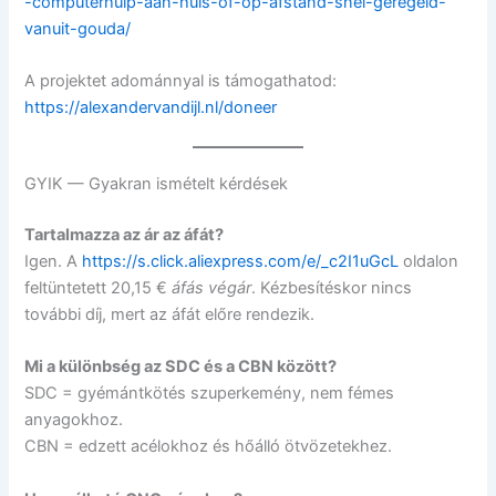
-computerhulp-aan-huis-of-op-afstand-snel-geregeld-
vanuit-gouda/
A projektet adománnyal is támogathatod:
https://alexandervandijl.nl/doneer
GYIK — Gyakran ismételt kérdések
Tartalmazza az ár az áfát?
Igen. A
https://s.click.aliexpress.com/e/_c2I1uGcL
oldalon
feltüntetett 20,15 €
áfás végár
. Kézbesítéskor nincs
további díj, mert az áfát előre rendezik.
Mi a különbség az SDC és a CBN között?
SDC = gyémántkötés szuperkemény, nem fémes
anyagokhoz.
CBN = edzett acélokhoz és hőálló ötvözetekhez.