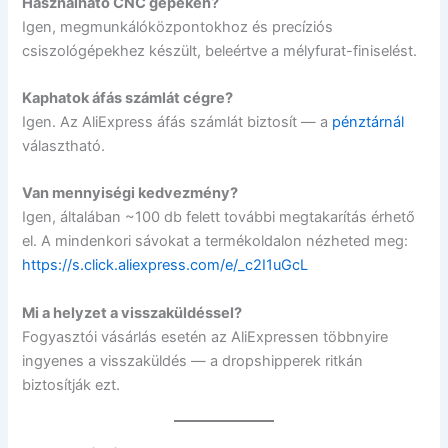
Használható CNC gépeken?
Igen, megmunkálóközpontokhoz és precíziós
csiszológépekhez készült, beleértve a mélyfurat-finiselést.
Kaphatok áfás számlát cégre?
Igen. Az AliExpress áfás számlát biztosít — a
pénztárnál
választható.
Van mennyiségi kedvezmény?
Igen, általában ~100 db felett további megtakarítás érhető
el. A mindenkori sávokat a termékoldalon nézheted meg:
https://s.click.aliexpress.com/e/_c2I1uGcL
Mi a helyzet a visszaküldéssel?
Fogyasztói vásárlás esetén az AliExpressen többnyire
ingyenes a visszaküldés — a dropshipperek ritkán
biztosítják ezt.