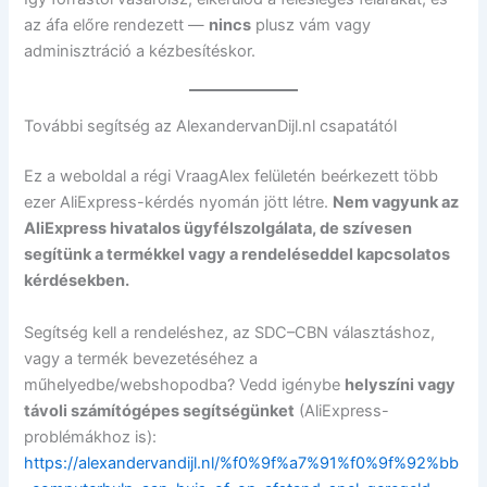
az áfa előre rendezett —
nincs
plusz vám vagy
adminisztráció a kézbesítéskor.
További segítség az AlexandervanDijl.nl csapatától
Ez a weboldal a régi VraagAlex felületén beérkezett több
ezer AliExpress-kérdés nyomán jött létre.
Nem vagyunk az
AliExpress hivatalos ügyfélszolgálata, de szívesen
segítünk a termékkel vagy a rendeléseddel kapcsolatos
kérdésekben.
Segítség kell a rendeléshez, az SDC–CBN választáshoz,
vagy a termék bevezetéséhez a
műhelyedbe/webshopodba? Vedd igénybe
helyszíni vagy
távoli számítógépes segítségünket
(AliExpress-
problémákhoz is):
https://alexandervandijl.nl/%f0%9f%a7%91%f0%9f%92%bb