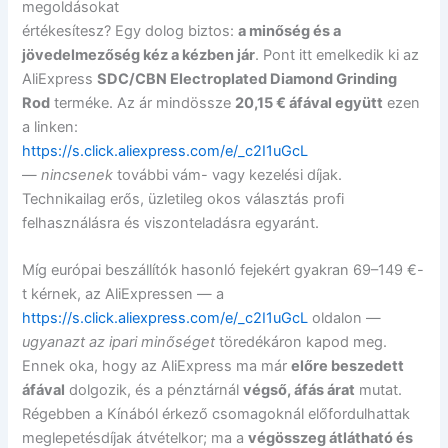
megoldásokat
értékesítesz? Egy dolog biztos:
a minőség és a
jövedelmezőség kéz a kézben jár
. Pont itt emelkedik ki az
AliExpress
SDC/CBN Electroplated Diamond Grinding
Rod
terméke. Az ár mindössze
20,15 € áfával együtt
ezen
a linken:
https://s.click.aliexpress.com/e/_c2I1uGcL
—
nincsenek
további vám- vagy kezelési díjak.
Technikailag erős, üzletileg okos választás profi
felhasználásra és viszonteladásra egyaránt.
Míg európai beszállítók hasonló fejekért gyakran 69–149 €-
t kérnek, az AliExpressen — a
https://s.click.aliexpress.com/e/_c2I1uGcL
oldalon —
ugyanazt az ipari minőséget
töredékáron kapod meg.
Ennek oka, hogy az AliExpress ma már
előre beszedett
áfával
dolgozik, és a pénztárnál
végső, áfás árat
mutat.
Régebben a Kínából érkező csomagoknál előfordulhattak
meglepetésdíjak átvételkor; ma a
végösszeg átlátható és