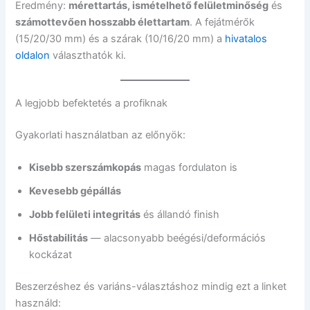
Eredmény:
mérettartás, ismételhető felületminőség
és
számottevően hosszabb élettartam
. A fejátmérők
(15/20/30 mm) és a szárak (10/16/20 mm) a
hivatalos
oldalon
választhatók ki.
A legjobb befektetés a profiknak
Gyakorlati használatban az előnyök:
Kisebb szerszámkopás
magas fordulaton is
Kevesebb gépállás
Jobb felületi integritás
és állandó finish
Hőstabilitás
— alacsonyabb beégési/deformációs
kockázat
Beszerzéshez és variáns-választáshoz mindig ezt a linket
használd: