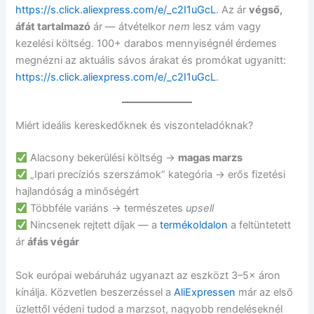
https://s.click.aliexpress.com/e/_c2I1uGcL
. Az ár
végső,
áfát tartalmazó
ár — átvételkor
nem
lesz vám vagy
kezelési költség. 100+ darabos mennyiségnél érdemes
megnézni az aktuális sávos árakat és promókat ugyanitt:
https://s.click.aliexpress.com/e/_c2I1uGcL
.
Miért ideális kereskedőknek és viszonteladóknak?
Alacsony bekerülési költség →
magas marzs
„Ipari precíziós szerszámok” kategória → erős fizetési
hajlandóság a minőségért
Többféle variáns → természetes
upsell
Nincsenek rejtett díjak — a
termékoldalon
a feltüntetett
ár
áfás végár
Sok európai webáruház ugyanazt az eszközt 3–5× áron
kínálja. Közvetlen beszerzéssel a
AliExpressen
már az első
üzlettől védeni tudod a marzsot, nagyobb rendeléseknél