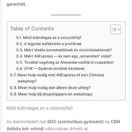
garantált
.
Table of Contents
Mitől különleges ez a csiszolófej?
A legjobb befektetés a profiknak
Miért ideális kereskedőknek és viszonteladóknak?
Miért AliExpress — és nem egy „ismeretlen” oldal?
További segítség az AlexandervanDijl.nl csapatától
GYIK — Gyakran ismételt kérdések
Meer hulp nodig met AliExpress of een Chinese
webshop?
Meer hulp nodig dan alleen deze uitleg?
Meer hulp bij dropshippers en webshops
Mitől különleges ez a csiszolófej?
Az elektrofedett rúd
SDC (szintetikus gyémánt)
és
CBN
(köbös bór-nitrid)
változatban érhető el: