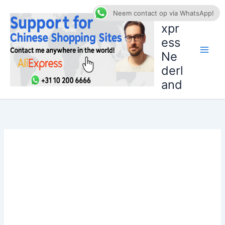
Ga
AliE
Neem contact op via WhatsApp!
naar
xpr
de
ess
inhoud
Ne
derl
and