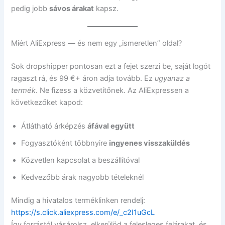
pedig jobb
sávos árakat
kapsz.
Miért AliExpress — és nem egy „ismeretlen” oldal?
Sok dropshipper pontosan ezt a fejet szerzi be, saját logót
ragaszt rá, és 99 €+ áron adja tovább. Ez
ugyanaz a
termék
. Ne fizess a közvetítőnek. Az AliExpressen a
következőket kapod:
Átlátható árképzés
áfával együtt
Fogyasztóként többnyire
ingyenes visszaküldés
Közvetlen kapcsolat a beszállítóval
Kedvezőbb árak nagyobb tételeknél
Mindig a hivatalos terméklinken rendelj:
https://s.click.aliexpress.com/e/_c2I1uGcL
Így forrástól vásárolsz, elkerülöd a felesleges felárakat, és