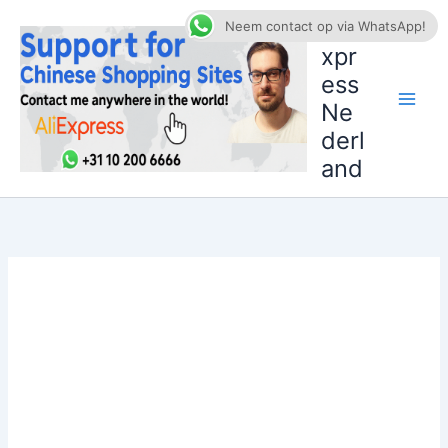
Ga
AliE
Neem contact op via WhatsApp!
naar
xpr
de
ess
inhoud
Ne
derl
and