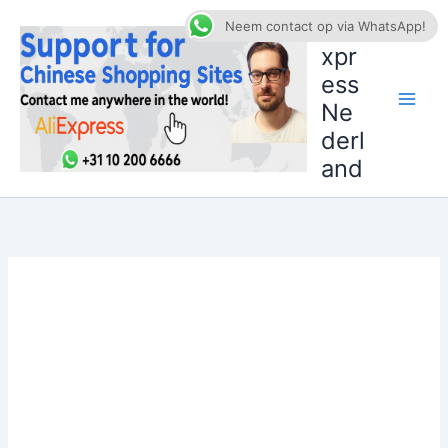
Ga
AliE
Neem contact op via WhatsApp!
naar
xpr
de
ess
inhoud
Ne
derl
and