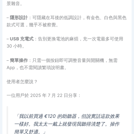
景雜音。
–
隱形設計
：可隱藏在耳後的低調設計，有金色、白色與黑色
款式可選，幾乎不被察覺。
–
USB 充電式
：告別更換電池的麻煩，充一次電最多可使用
30 小時。
–
簡單操作
：只需一個按鈕即可調整音量與開關機，無需
App，也不需閱讀繁瑣說明書。
使用者怎麼說？
一位用戶於 2025 年 7 月 22 日分享：
「我以前買過 €120 的助聽器，但說實話這款效果
一樣好。我太太一戴上就發現我聽得清楚了。操作
簡單又舒適。」