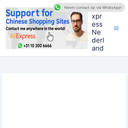
Ga
AliE
Neem contact op via WhatsApp!
naar
xpr
de
ess
inhoud
Ne
derl
and