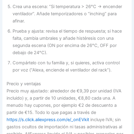
Crea una escena: “Si temperatura > 26°C → encender
ventilador”. Añade temporizadores o “inching” para
afinar.
Prueba y ajusta: revisa el tiempo de respuesta; si hace
falta, cambia umbrales y añade histéresis con una
segunda escena (ON por encima de 26°C, OFF por
debajo de 24°C).
Compártelo con tu familia y, si quieres, activa control
por voz (“Alexa, enciende el ventilador del rack”).
Precio y ventajas
Precio muy ajustado: alrededor de €9,39 por unidad (IVA
incluido) y, a partir de 10 unidades, €8,80 cada una. A
menudo hay cupones, por ejemplo €2 de descuento a
partir de €15. Todo lo que pagas a través de
https://s.click.aliexpress.com/e/_onEVkit
incluye IVA; sin
gastos ocultos de importación ni tasas administrativas al
recibirlo. AliExpress liquida el IVA y posibles aranceles por