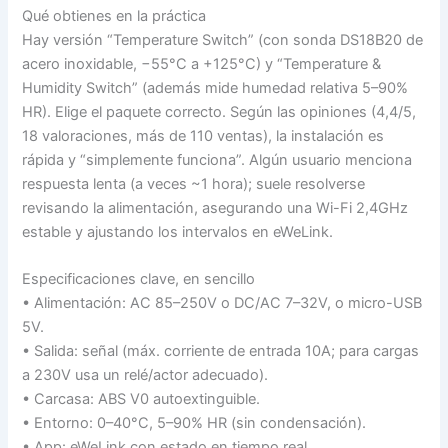
Qué obtienes en la práctica
Hay versión “Temperature Switch” (con sonda DS18B20 de
acero inoxidable, −55°C a +125°C) y “Temperature &
Humidity Switch” (además mide humedad relativa 5–90%
HR). Elige el paquete correcto. Según las opiniones (4,4/5,
18 valoraciones, más de 110 ventas), la instalación es
rápida y “simplemente funciona”. Algún usuario menciona
respuesta lenta (a veces ~1 hora); suele resolverse
revisando la alimentación, asegurando una Wi-Fi 2,4GHz
estable y ajustando los intervalos en eWeLink.
Especificaciones clave, en sencillo
• Alimentación: AC 85–250V o DC/AC 7–32V, o micro-USB
5V.
• Salida: señal (máx. corriente de entrada 10A; para cargas
a 230V usa un relé/actor adecuado).
• Carcasa: ABS V0 autoextinguible.
• Entorno: 0–40°C, 5–90% HR (sin condensación).
• App: eWeLink con estado en tiempo real,