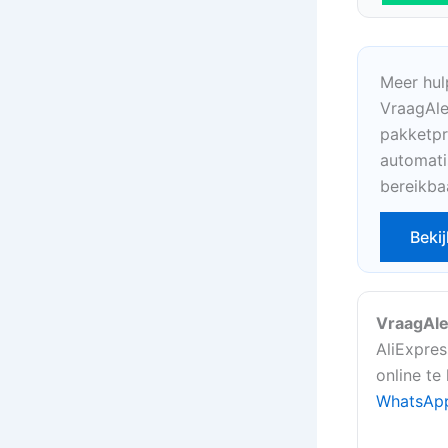
Meer hul
VraagAle
pakketpr
automati
bereikba
Bekij
VraagAle
AliExpres
online te
WhatsAp