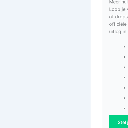
Meer hul
Loop je 
of drops
officiël
uitleg i
Stel