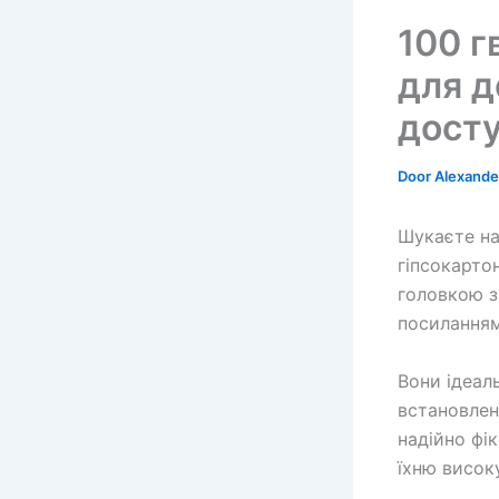
100 г
для д
дост
Door
Alexander
Шукаєте на
гіпсокарто
головкою з
посилання
Вони ідеал
встановленн
надійно фі
їхню високу