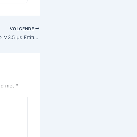
VOLGENDE
100 Τεμάχια Βίδες M3.5 με Επίπεδη Κεφαλή για Ξύλο & Γυψοσανίδα – Ποιοτική Κατασκευή σε Χαμηλή Τιμή
erd met
*