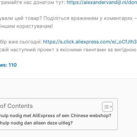
тримайте нас донатом тут:
https://alexandervandijl.nl/do
ували цей товар? Поділіться враженням у коментарях 
іншим користувачам!
бір вже сьогодні:
https://s.click.aliexpress.com/e/_oCfJlh3
свій наступний проект з якісними гвинтами за вигідною
ws:
110
 of Contents
hulp nodig met AliExpress of een Chinese webshop?
hulp nodig dan alleen deze uitleg?