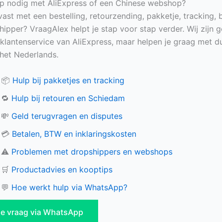
p nodig met AliExpress of een Chinese webshop?
vast met een bestelling, retourzending, pakketje, tracking, 
hipper? VraagAlex helpt je stap voor stap verder. Wij zijn 
e klantenservice van AliExpress, maar helpen je graag met du
n het Nederlands.
📦
Hulp bij pakketjes en tracking
🔁
Hulp bij retouren en Schiedam
💸
Geld terugvragen en disputes
💳
Betalen, BTW en inklaringskosten
⚠️
Problemen met dropshippers en webshops
🛒
Productadvies en kooptips
💬
Hoe werkt hulp via WhatsApp?
 je vraag via WhatsApp