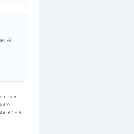
et AI,
en over
gAlex
tellen via