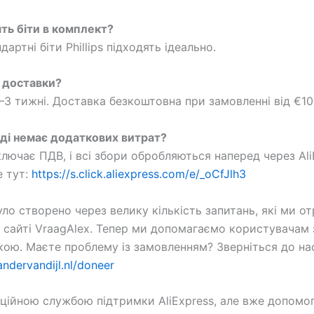
ять біти в комплект?
ндартні біти Phillips підходять ідеально.
с доставки?
–3 тижні. Доставка безкоштовна при замовленні від €10
вді немає додаткових витрат?
ключає ПДВ, і всі збори обробляються наперед через Ali
 тут:
https://s.click.aliexpress.com/e/_oCfJlh3
уло створено через велику кількість запитань, які ми о
 сайті VraagAlex. Тепер ми допомагаємо користувачам
кою. Маєте проблему із замовленням? Зверніться до на
andervandijl.nl/doneer
іційною службою підтримки AliExpress, але вже допомо