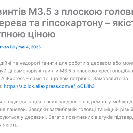
винтів M3.5 з плоскою голо
ерева та гіпсокартону – якіс
упною ціною
 van Dijl
/
mei 4, 2025
дійні та недорогі гвинти для роботи з деревом або мо
ну? Ці самонарізні гвинти M3.5 з плоскою хрестоподібн
 AliExpress – саме те, що вам потрібно. Замовляйте за
м:
https://s.click.aliexpress.com/e/_oCfJlh3
ьно підходять для різних завдань – від ремонту меблів д
я панелей. Завдяки заглибленій головці та міцній різьб
ксуються у деревині. Багато позитивних відгуків підтв
 якість.