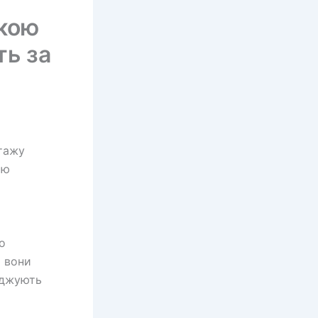
вкою
ть за
нтажу
ою
о
і вони
ерджують