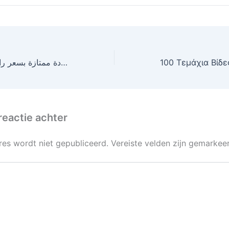
100 برغي M3.5 برأس مسطح للخشب والجبس – جودة ممتازة بسعر رائع
reactie achter
res wordt niet gepubliceerd.
Vereiste velden zijn gemarke