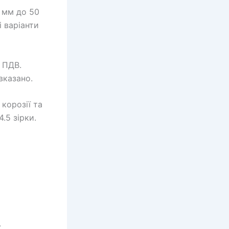
6 мм до 50
і варіанти
 ПДВ.
вказано.
 корозії та
.5 зірки.
.