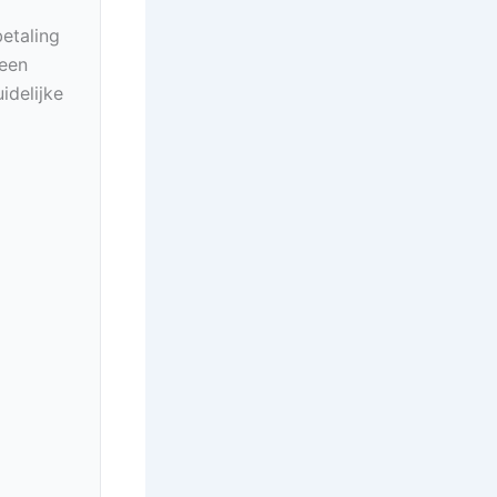
betaling
geen
idelijke