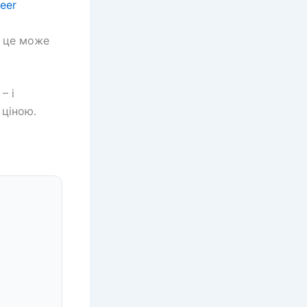
neer
– це може
– і
 ціною.