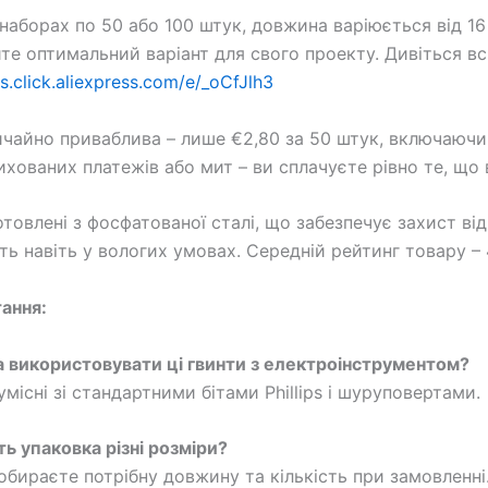
 наборах по 50 або 100 штук, довжина варіюється від 1
те оптимальний варіант для свого проекту. Дивіться вс
/s.click.aliexpress.com/e/_oCfJlh3
ичайно приваблива – лише €2,80 за 50 штук, включаючи
хованих платежів або мит – ви сплачуєте рівно те, що 
товлені з фосфатованої сталі, що забезпечує захист від
ть навіть у вологих умовах. Середній рейтинг товару – 4
тання:
а використовувати ці гвинти з електроінструментом?
умісні зі стандартними бітами Phillips і шуруповертами.
ть упаковка різні розміри?
 обираєте потрібну довжину та кількість при замовленні