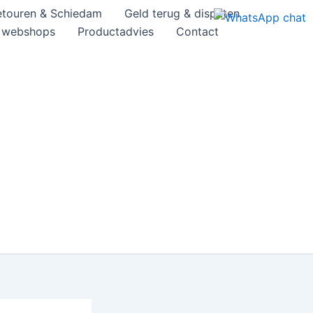
etouren & Schiedam
Geld terug & disputen
& webshops
Productadvies
Contact