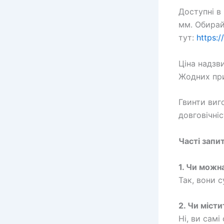
Доступні в
мм. Обирай
тут:
https:/
Ціна надзв
Жодних при
Гвинти виго
довговічніс
Часті запи
1. Чи можн
Так, вони с
2. Чи місти
Ні, ви самі