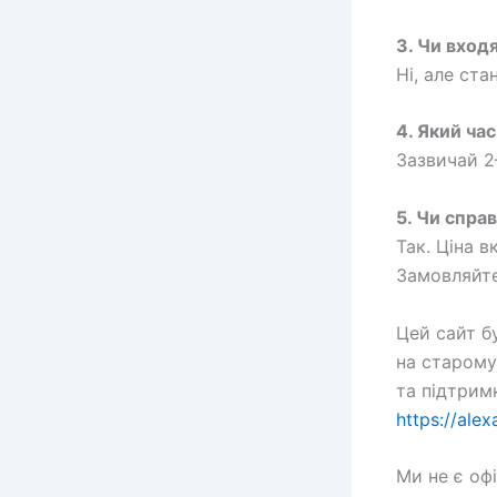
3. Чи вход
Ні, але ста
4. Який ча
Зазвичай 2
5. Чи спра
Так. Ціна в
Замовляйте
Цей сайт б
на старому
та підтрим
https://alex
Ми не є оф