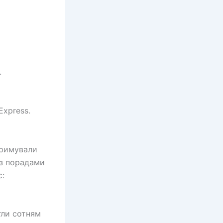
.
Express.
тримували
 з порадами
с:
гли сотням