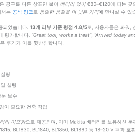
같은 공구를 다른 상표만 붙여
배터리 없이
€80–€120에 파는 곳
ss에서는
공식 링크
로
동일한 품질을 더 낮은 가격
에 만나실 수 있
증되었습니다.
13개 리뷰 기준 평점 4.8/5
로, 사용자들은 파워, 
게 평가합니다.
“Great tool, works a treat”
,
“Arrived today an
은 후기가 이를 뒷받침합니다.
 실링
기밀 실링
줄눈 보수
감이 필요한 건축 작업
터리 미포함
으로 제공되며, 이미 Makita 배터리를 보유하신 분
815, BL1830, BL1840, BL1850, BL1860 등 18–20 V 팩과