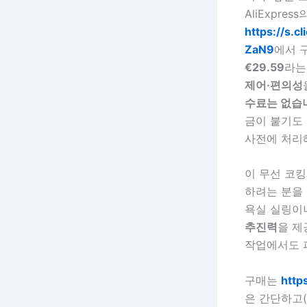
AliExpress
https://s.c
ZaN9
에서 
€29.59
라는
제어·편의성
수료는 없습
금이 붙기도 했
사전에 처리
이 무선 코
하려는 분을
욕실 실링이
추진력
을 제
작업에서도 
구매는
http
은 간단하고