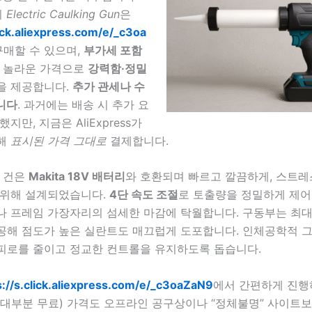
의
Electric Caulking Gun
은
lick.aliexpress.com/e/_c3oa
구매할 수 있으며,
부가세 포함
 놀라운 가격으로
강력함·정밀
을 제공합니다.
추가 관세나 수
니다
. 과거에는 배송 시 추가 요
지만, 지금은 AliExpress가
해
표시된 가격 그대로
결제합니다.
킹 건은
Makita 18V 배터리
와 호환되며 빠르고 깔끔하게, 스트레
 위해 설계되었습니다.
4단 속도 조절
로 토출량을 정밀하게 제어
나 프레임 가장자리의 섬세한 마감에 탁월합니다. 구동부는 최
공해 점도가 높은 실란트도 매끄럽게 도포합니다. 인체공학적 
피로를 줄이고 정교한 컨트롤을 유지하도록 돕습니다.
s://s.click.aliexpress.com/e/_c3oaZaN9
에서 간편하게 진행
(대부분 무료) 가격도 오프라인 공구상이나 “정체불명” 사이트보