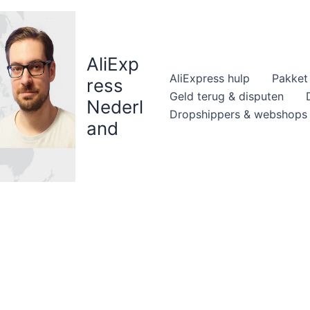
AliExp
AliExpress hulp
Pakket 
ress
Geld terug & disputen
Nederl
Dropshippers & webshops
and