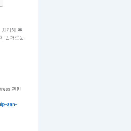
전 처리해
추
품이 번거로운
ress 관련
lp-aan-