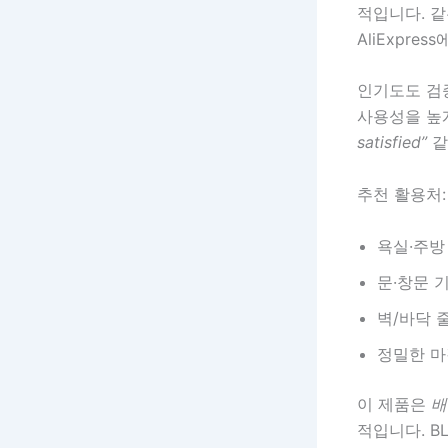
적입니다. 
AliExpre
인기도도 검
사용성을 높
satisfied”
같
추천 활용처:
욕실·주방
문·창문 
벽/바닥 
정밀한 마
이 제품은
배
적입니다. BL1