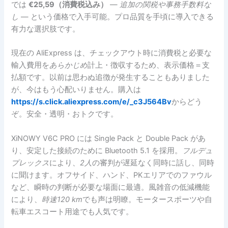
では
€25,59（消費税込み）
—
追加の関税や事務手数料な
し
— という価格で入手可能。プロ品質を手頃に導入できる
有力な選択肢です。
現在の AliExpress は、チェックアウト時に消費税と必要な
輸入費用を
あらかじめ
計上・徴収するため、表示価格＝支
払額です。以前は思わぬ追徴が発生することもありました
が、今はもう心配いりません。購入は
https://s.click.aliexpress.com/e/_c3J564Bv
からどう
ぞ。安全・透明・おトクです。
XiNOWY V6C PRO には Single Pack と Double Pack があ
り、安定した接続のために Bluetooth 5.1 を採用。
フルデュ
プレックス
により、
2人
の審判が遅延なく同時に話し、同時
に聞けます。オフサイド、ハンド、PKエリアでのファウル
など、瞬時の判断が必要な場面に最適。風雑音の低減機能
により、
時速120 km
でも声は明瞭。モータースポーツや自
転車エスコート用途でも人気です。