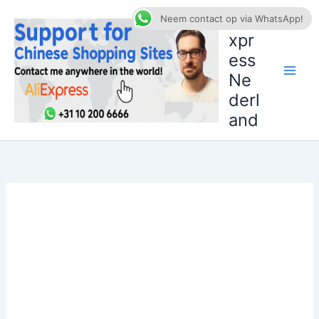
Ga
AliE
Neem contact op via WhatsApp!
naar
xpr
de
ess
inhoud
Ne
derl
and