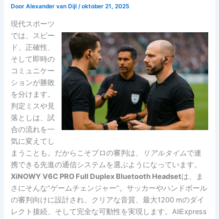
Door
Alexander van Dijl
/
oktober 21, 2025
現代スポーツ
では、スピー
ド、正確性、
そして即時の
コミュニケー
ションが勝敗
を分けます。
判定ミスや見
落としは、試
合の流れを一
気に変えてし
まうことも。だからこそプロの審判は、
リアルタイム
で連
携できる先進の通信システムを選ぶようになっています。
XiNOWY V6C PRO Full Duplex Bluetooth Headset
は、ま
さにそんな“ゲームチェンジャー”。サッカーやハンドボール
の審判向けに設計され、クリアな音質、最大1200 mのダイ
レクト接続、そして完全な可動性を実現します。AliExpress