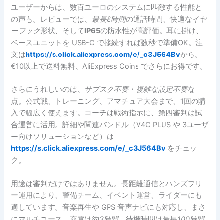
ユーザーからは、数百ユーロのシステムに匹敵する性能と
の声も。レビューでは、
最長8時間
の通話時間、快適な
イヤ
ーフック
形状、そして
IP65
の防水性が高評価。耳に掛け、
ベースユニットを USB-C で接続すれば数秒で準備OK。注
文は
https://s.click.aliexpress.com/e/_c3J564Bv
から。
€10以上で送料無料、AliExpress Coins でさらにお得です。
さらにうれしいのは、
サブスク不要
・
複雑な設定不要
な
点。公式戦、トレーニング、アマチュア大会まで、1回の購
入で幅広く使えます。コーチは戦術指示に、第四審判は試
合運営に活用。詳細や関連バンドル（V4C PLUS や 3ユーザ
ー向けソリューションなど）は
https://s.click.aliexpress.com/e/_c3J564Bv
をチェッ
ク。
用途は審判だけではありません。長距離通信とハンズフリ
ー運用により、警備チーム、イベント運営、ライダーにも
適しています。音楽再生や GPS 音声ナビにも対応し、まさ
にマルチユース。充電は約
3時間
、待機時間は最長
100時間