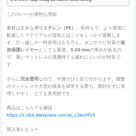
このカバーが便利な理由
素材は丈夫な
ポリエチレン（PE）
。長持ちで、より環境に
配慮したマテリアルが湿気とほこりをしっかり遮断しま
す。引っ越しや一時保管はもちろん、ダニやカビ対策の
追
加保護レイヤー
としても最適。
0.08 mm
の厚みがあるの
で、重いマットレスの運搬時でも破れにくいのが特長で
す。
さらに
完全透明
なので、中身がひと目で分かります。複数
のマットレスや大型の寝具を保管する際も、開封せずに管
理しやすく、とても実用的です。
商品はこちらでも確認：
https://s.click.aliexpress.com/e/_c3euVPv5
購入者レビュー