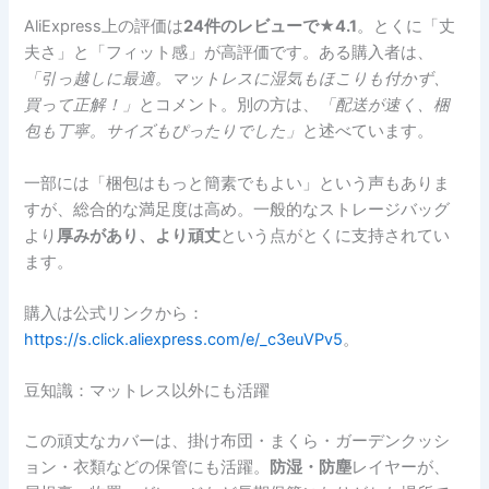
AliExpress上の評価は
24件のレビューで★4.1
。とくに「丈
夫さ」と「フィット感」が高評価です。ある購入者は、
「引っ越しに最適。マットレスに湿気もほこりも付かず、
買って正解！」
とコメント。別の方は、
「配送が速く、梱
包も丁寧。サイズもぴったりでした」
と述べています。
一部には「梱包はもっと簡素でもよい」という声もありま
すが、総合的な満足度は高め。一般的なストレージバッグ
より
厚みがあり、より頑丈
という点がとくに支持されてい
ます。
購入は公式リンクから：
https://s.click.aliexpress.com/e/_c3euVPv5
。
豆知識：マットレス以外にも活躍
この頑丈なカバーは、掛け布団・まくら・ガーデンクッシ
ョン・衣類などの保管にも活躍。
防湿・防塵
レイヤーが、