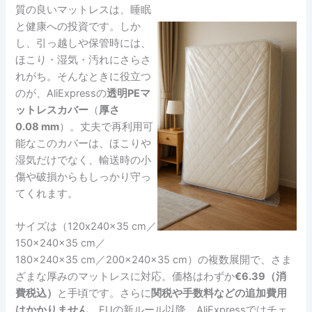
質の良いマットレスは、睡眠
と健康への投資です。しか
し、引っ越しや保管時には、
ほこり・湿気・汚れにさらさ
れがち。そんなときに役立つ
のが、AliExpressの
透明PEマ
ットレスカバー
（
厚さ
0.08 mm
）。丈夫で再利用可
能なこのカバーは、ほこりや
湿気だけでなく、輸送時の小
傷や破損からもしっかり守っ
てくれます。
サイズは（120x240x35 cm／
150x240x35 cm／
180x240x35 cm／200x240x35 cm）の複数展開で、さま
ざまな厚みのマットレスに対応。価格はわずか
€6.39（消
費税込）
と手頃です。さらに
関税や手数料などの追加費用
はかかりません
。EUの新ルール以降、AliExpressではチェ