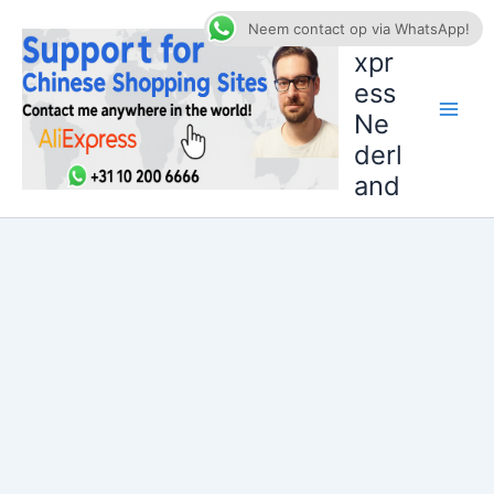
Ga
AliE
Neem contact op via WhatsApp!
naar
xpr
de
ess
inhoud
Ne
derl
and