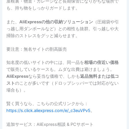
屋根裏・物置・ガレージなど長期保管になりがちな場所で
も、持ち物をしっかりガードします。
また、
AliExpressの他の収納ソリューション
（圧縮袋や引
っ越し用ダンボールなど）との相性も抜群。引っ越しや大
掃除のストレスをグッと減らせます。
要注意：無名サイトの割高販売
知名度の低いサイトの中には、同一品を
相場の倍近い価格
で販売しているケースも。ムダな出費は避けましょう。
AliExpress
なら妥当な価格で、しかも
返品無料または低コ
スト
のことが多いです（ドロップシッパーでは対応がない
場合も）。
賢く買うなら、こちらの公式リンクから：
https://s.click.aliexpress.com/e/_c3euVPv5
。
追加サービス：AliExpress相談 & PCサポート