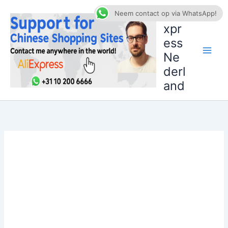
Ga
AliE
Neem contact op via WhatsApp!
naar
xpr
de
ess
inhoud
Ne
derl
and