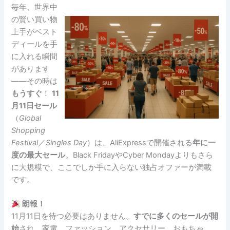
毎年、世界中
の賢い買い物
上手がベスト
ディールを手
に入れる瞬間
があります
――その時は
もうすぐ
！
11
月11日セール
（
Global
Shopping
Festival
／
Singles Day
）は、AliExpressで開催される
年に一
度の最大セール
。Black FridayやCyber Mondayよりもさら
に大規模で、ここでしか手に入らない独占オファーが満載
です。
朗報！
11月11日を待つ必要はありません。
すでに多くのセールが開
始
され、家電、ファッション、アクセサリー、おもちゃ、