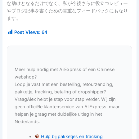
な助けとなるだけでなく、私が今後さらに役立つレビュー
やブログ記事を書くための貴重なフィードバックにもなり
ます。
Post Views:
64
Meer hulp nodig met AliExpress of een Chinese
webshop?
Loop je vast met een bestelling, retourzending,
pakketje, tracking, betaling of dropshipper?
VraagAlex helpt je stap voor stap verder. Wij zijn
geen officiële klantenservice van AliExpress, maar
helpen je graag met duidelijke uitleg in het
Nederlands.
Hulp bij pakketjes en tracking