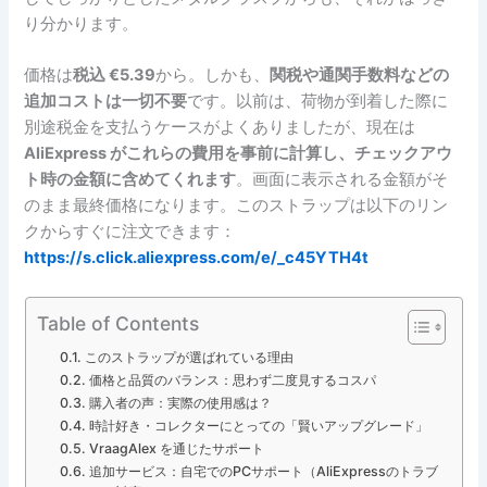
り分かります。
価格は
税込 €5.39
から。しかも、
関税や通関手数料などの
追加コストは一切不要
です。以前は、荷物が到着した際に
別途税金を支払うケースがよくありましたが、現在は
AliExpress がこれらの費用を事前に計算し、チェックアウ
ト時の金額に含めてくれます
。画面に表示される金額がそ
のまま最終価格になります。このストラップは以下のリン
クからすぐに注文できます：
https://s.click.aliexpress.com/e/_c45YTH4t
Table of Contents
このストラップが選ばれている理由
価格と品質のバランス：思わず二度見するコスパ
購入者の声：実際の使用感は？
時計好き・コレクターにとっての「賢いアップグレード」
VraagAlex を通じたサポート
追加サービス：自宅でのPCサポート（AliExpressのトラブ