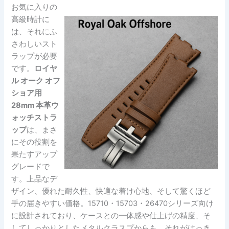
お気に入りの
高級時計に
は、それにふ
さわしいスト
ラップが必要
です。
ロイヤ
ル オーク オフ
ショア用
28mm 本革ウ
ォッチストラ
ップ
は、まさ
にその役割を
果たすアップ
グレードで
す。上品なデ
ザイン、優れた耐久性、快適な着け心地、そして驚くほど
手の届きやすい価格。15710・15703・26470シリーズ向け
に設計されており、ケースとの一体感や仕上げの精度、そ
してしっかりとしたメタルクラスプからも、それがはっき