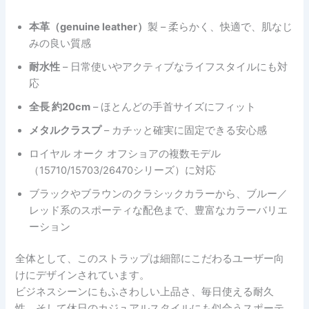
本革（genuine leather）
製 – 柔らかく、快適で、肌なじ
みの良い質感
耐水性
– 日常使いやアクティブなライフスタイルにも対
応
全長 約20cm
– ほとんどの手首サイズにフィット
メタルクラスプ
– カチッと確実に固定できる安心感
ロイヤル オーク オフショアの複数モデル
（15710/15703/26470シリーズ）に対応
ブラックやブラウンのクラシックカラーから、ブルー／
レッド系のスポーティな配色まで、豊富なカラーバリエ
ーション
全体として、このストラップは細部にこだわるユーザー向
けにデザインされています。
ビジネスシーンにもふさわしい上品さ、毎日使える耐久
性、そして休日のカジュアルスタイルにも似合うスポーテ