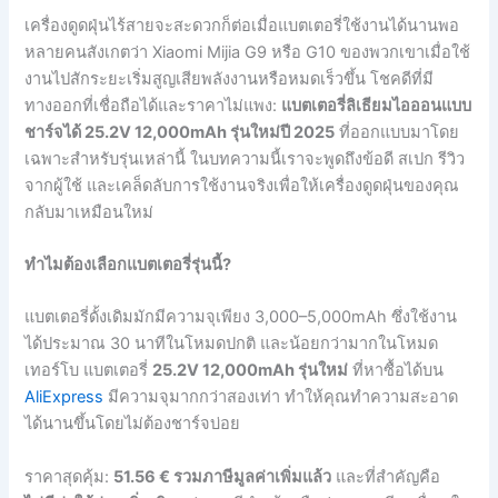
เครื่องดูดฝุ่นไร้สายจะสะดวกก็ต่อเมื่อแบตเตอรี่ใช้งานได้นานพอ
หลายคนสังเกตว่า Xiaomi Mijia G9 หรือ G10 ของพวกเขาเมื่อใช้
งานไปสักระยะเริ่มสูญเสียพลังงานหรือหมดเร็วขึ้น โชคดีที่มี
ทางออกที่เชื่อถือได้และราคาไม่แพง:
แบตเตอรี่ลิเธียมไอออนแบบ
ชาร์จได้ 25.2V 12,000mAh รุ่นใหม่ปี 2025
ที่ออกแบบมาโดย
เฉพาะสำหรับรุ่นเหล่านี้ ในบทความนี้เราจะพูดถึงข้อดี สเปก รีวิว
จากผู้ใช้ และเคล็ดลับการใช้งานจริงเพื่อให้เครื่องดูดฝุ่นของคุณ
กลับมาเหมือนใหม่
ทำไมต้องเลือกแบตเตอรี่รุ่นนี้?
แบตเตอรี่ดั้งเดิมมักมีความจุเพียง 3,000–5,000mAh ซึ่งใช้งาน
ได้ประมาณ 30 นาทีในโหมดปกติ และน้อยกว่ามากในโหมด
เทอร์โบ แบตเตอรี่
25.2V 12,000mAh รุ่นใหม่
ที่หาซื้อได้บน
AliExpress
มีความจุมากกว่าสองเท่า ทำให้คุณทำความสะอาด
ได้นานขึ้นโดยไม่ต้องชาร์จบ่อย
ราคาสุดคุ้ม:
51.56 € รวมภาษีมูลค่าเพิ่มแล้ว
และที่สำคัญคือ