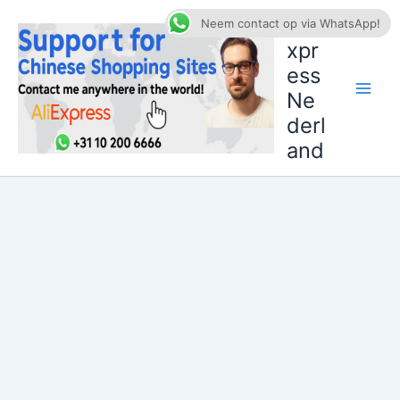
Ga
AliE
Neem contact op via WhatsApp!
naar
xpr
de
ess
inhoud
Ne
derl
and