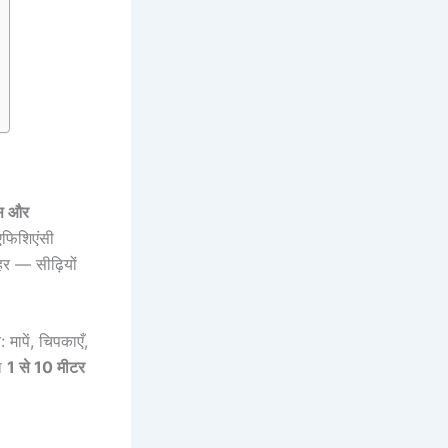
अस और
िशिएंसी
हर — सीढ़ियों
मापें, चिपकाएँ,
ा
1 से 10 मीटर