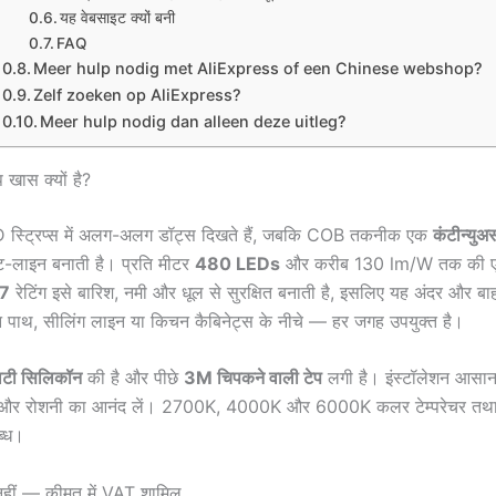
यह वेबसाइट क्यों बनी
FAQ
Meer hulp nodig met AliExpress of een Chinese webshop?
Zelf zoeken op AliExpress?
Meer hulp nodig dan alleen deze uitleg?
 खास क्यों है?
 स्ट्रिप्स में अलग-अलग डॉट्स दिखते हैं, जबकि COB तकनीक एक
कंटीन्यु
-लाइन बनाती है। प्रति मीटर
480 LEDs
और करीब 130 lm/W तक की एफ
67
रेटिंग इसे बारिश, नमी और धूल से सुरक्षित बनाती है, इसलिए यह अंदर और बा
्डन पाथ, सीलिंग लाइन या किचन कैबिनेट्स के नीचे — हर जगह उपयुक्त है।
लिटी सिलिकॉन
की है और पीछे
3M चिपकने वाली टेप
लगी है। इंस्टॉलेशन आसान: 
— और रोशनी का आनंद लें। 2700K, 4000K और 6000K कलर टेम्परेचर तथ
ब्ध।
 नहीं — कीमत में VAT शामिल