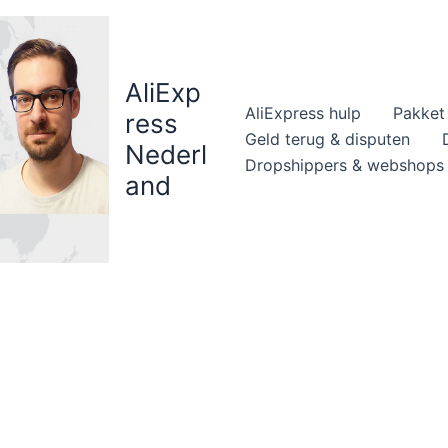
AliExp
AliExpress hulp
Pakket 
ress
Geld terug & disputen
Nederl
Dropshippers & webshops
and