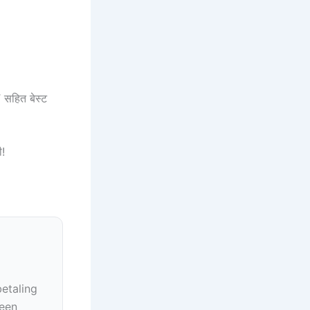
हित बेस्ट
ी!
betaling
geen