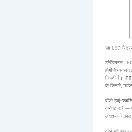
यह LED स्ट्रिप
ट्रेडिशनल LED
होमोजीनस
लाइट
मिलती है।
IP
के किनारे, गार
बॉडी
हाई-क्वा
कनेक्ट करें 
लंबाइयों में उपल
कोई छुपे शुल्क