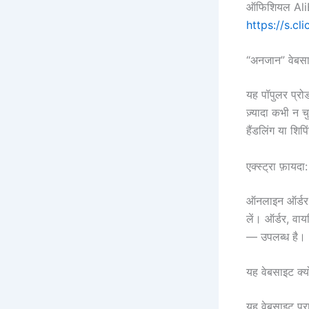
ऑफिशियल AliE
https://s.c
“अनजान” वेबसा
यह पॉपुलर प्
ज़्यादा कभी न 
हैंडलिंग या शिपि
एक्स्ट्रा फ़ायदा
ऑनलाइन ऑर्डर क
लें। ऑर्डर, वा
— उपलब्ध है।
यह वेबसाइट क्यो
यह वेबसाइट पुर