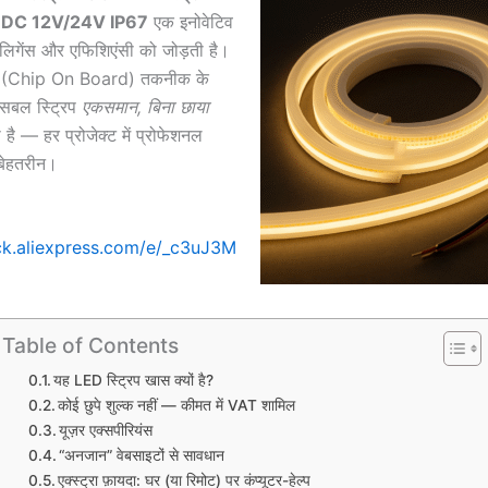
DC 12V/24V IP67
एक इनोवेटिव
लिगेंस और एफिशिएंसी को जोड़ती है।
(Chip On Board) तकनीक के
सिबल स्ट्रिप
एकसमान, बिना छाया
 है — हर प्रोजेक्ट में प्रोफेशनल
बेहतरीन।
lick.aliexpress.com/e/_c3uJ3M
Table of Contents
यह LED स्ट्रिप खास क्यों है?
कोई छुपे शुल्क नहीं — कीमत में VAT शामिल
यूज़र एक्सपीरियंस
“अनजान” वेबसाइटों से सावधान
एक्स्ट्रा फ़ायदा: घर (या रिमोट) पर कंप्यूटर-हेल्प