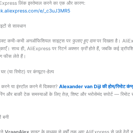
xpress लिंक इस्तेमाल करने का एक और कारण:
lick.aliexpress.com/e/_c3uJ3MR5
इटों से सावधान
रोडक्ट कभी-कभी अनऑफिशियल साइट्स पर
फुलाए हुए दाम
पर दिखता है। AliE
चुकाएँ। साथ ही, AliExpress पर रिटर्न अक्सर
फ्री
होते हैं, जबकि कई ड्रॉपशिप
ंग फीस लेते हैं।
: घर (या रिमोट) पर कंप्यूटर-हेल्प
रने या इंस्टॉल करने में दिक्कत?
Alexander van Dijl की होम/रिमोट कंप्
यरिंग और बाकी टेक समस्याओं के लिए तेज़, शिष्ट और भरोसेमंद सपोर्ट — रिमो
ं बनी
ाने
VraagAlex
साइट के माध्यम से वर्षों तक आए AliExpress से जुड़े ढेरों स