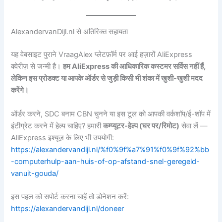
AlexandervanDijl.nl से अतिरिक्त सहायता
यह वेबसाइट पुराने VraagAlex प्लेटफ़ॉर्म पर आई हज़ारों AliExpress
क्वेरीज़ से जन्मी है।
हम AliExpress की आधिकारिक कस्टमर सर्विस नहीं हैं,
लेकिन इस प्रोडक्ट या आपके ऑर्डर से जुड़ी किसी भी शंका में खुशी-खुशी मदद
करेंगे।
ऑर्डर करने, SDC बनाम CBN चुनने या इस टूल को आपकी वर्कशॉप/ई-शॉप में
इंटीग्रेट करने में हेल्प चाहिए? हमारी
कम्प्यूटर-हेल्प (घर पर/रिमोट)
सेवा लें —
AliExpress इश्यूज़ के लिए भी उपयोगी:
https://alexandervandijl.nl/%f0%9f%a7%91%f0%9f%92%bb
-computerhulp-aan-huis-of-op-afstand-snel-geregeld-
vanuit-gouda/
इस पहल को सपोर्ट करना चाहें तो डोनेशन करें:
https://alexandervandijl.nl/doneer