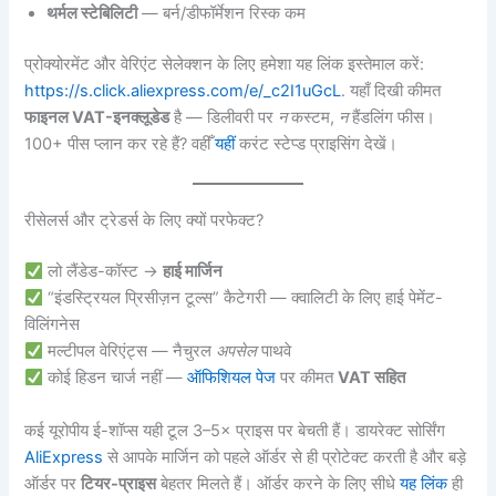
थर्मल स्टेबिलिटी
— बर्न/डीफॉर्मेशन रिस्क कम
प्रोक्योरमेंट और वेरिएंट सेलेक्शन के लिए हमेशा यह लिंक इस्तेमाल करें:
https://s.click.aliexpress.com/e/_c2I1uGcL
. यहाँ दिखी कीमत
फाइनल VAT-इनक्लूडेड
है — डिलीवरी पर
न
कस्टम,
न
हैंडलिंग फीस।
100+ पीस प्लान कर रहे हैं? वहीँ
यहीं
करंट स्टेप्ड प्राइसिंग देखें।
रीसेलर्स और ट्रेडर्स के लिए क्यों परफेक्ट?
लो लैंडेड-कॉस्ट →
हाई मार्जिन
“इंडस्ट्रियल प्रिसीज़न टूल्स” कैटेगरी — क्वालिटी के लिए हाई पेमेंट-
विलिंगनेस
मल्टीपल वेरिएंट्स — नैचुरल
अपसेल
पाथवे
कोई हिडन चार्ज नहीं —
ऑफिशियल पेज
पर कीमत
VAT सहित
कई यूरोपीय ई-शॉप्स यही टूल 3–5× प्राइस पर बेचती हैं। डायरेक्ट सोर्सिंग
AliExpress
से आपके मार्जिन को पहले ऑर्डर से ही प्रोटेक्ट करती है और बड़े
ऑर्डर पर
टियर-प्राइस
बेहतर मिलते हैं। ऑर्डर करने के लिए सीधे
यह लिंक
ही