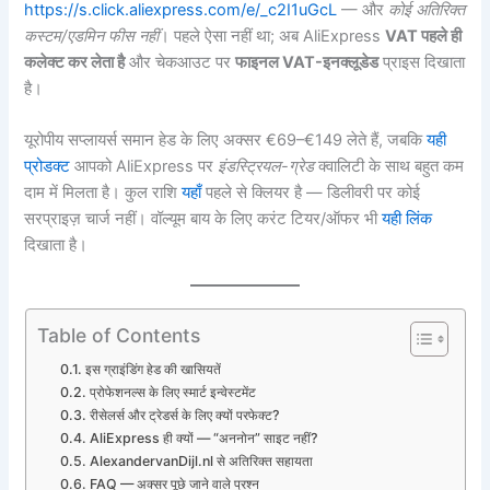
https://s.click.aliexpress.com/e/_c2I1uGcL
— और
कोई अतिरिक्त
कस्टम/एडमिन फीस नहीं
। पहले ऐसा नहीं था; अब AliExpress
VAT पहले ही
कलेक्ट कर लेता है
और चेकआउट पर
फाइनल VAT-इनक्लूडेड
प्राइस दिखाता
है।
यूरोपीय सप्लायर्स समान हेड के लिए अक्सर €69–€149 लेते हैं, जबकि
यही
प्रोडक्ट
आपको AliExpress पर
इंडस्ट्रियल-ग्रेड
क्वालिटी के साथ बहुत कम
दाम में मिलता है। कुल राशि
यहाँ
पहले से क्लियर है — डिलीवरी पर कोई
सरप्राइज़ चार्ज नहीं। वॉल्यूम बाय के लिए करंट टियर/ऑफर भी
यही लिंक
दिखाता है।
Table of Contents
इस ग्राइंडिंग हेड की खासियतें
प्रोफेशनल्स के लिए स्मार्ट इन्वेस्टमेंट
रीसेलर्स और ट्रेडर्स के लिए क्यों परफेक्ट?
AliExpress ही क्यों — “अननोन” साइट नहीं?
AlexandervanDijl.nl से अतिरिक्त सहायता
FAQ — अक्सर पूछे जाने वाले प्रश्न