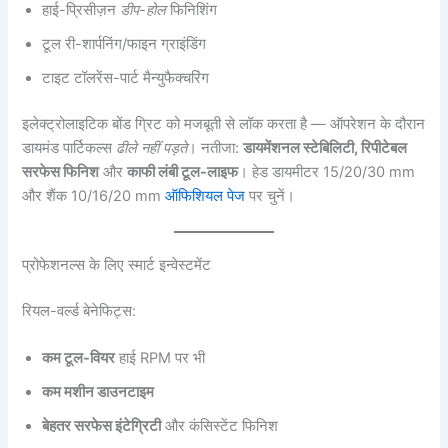
हाई-प्रिसीज़न
डीप-होल
फिनिशिंग
टूल री-शार्पनिंग/फाइन ग्राइंडिंग
टाइट टॉलरेंस-पार्ट मैन्युफैक्चरिंग
इलेक्ट्रोलाइटिक बोंड ग्रिट को मजबूती से लॉक करता है — ऑपरेशन के दौरान
डायमंड पार्टिकल्स
ढीले नहीं पड़ते
। नतीजा:
डायमेंशनल स्टेबिलिटी, रिपीटेबल
सरफेस फिनिश
और
काफी लंबी टूल-लाइफ
। हेड डायमीटर 15/20/30 mm
और शैंक 10/16/20 mm
ऑफिशियल पेज
पर चुनें।
प्रोफेशनल्स के लिए स्मार्ट इन्वेस्टमेंट
रियल-वर्ल्ड बेनेफिट्स:
कम टूल-वियर
हाई RPM पर भी
कम मशीन डाउनटाइम
बेहतर सरफेस इंटेग्रिटी
और कंसिस्टेंट फिनिश