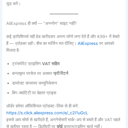
यूज़ करें।
AliExpress ही क्यों — “अननोन” साइट नहीं?
कई ड्रॉपशिपर्स यही हेड खरीदकर अपना लोगो लगा देते हैं और €99+ में बेचते
हैं —
प्रोडक्ट वही
। बीच का मार्जिन मत दीजिए।
AliExpress
पर आपको
मिलता है:
ट्रांसपेरेंट प्राइसिंग
VAT सहित
कन्ज़्यूमर परचेज पर अक्सर
फ्री रिटर्न
डायरेक्ट सप्लायर कम्युनिकेशन
बिग-क्वांटिटी पर बेहतर प्राइस
ऑर्डर हमेशा ऑफिशियल प्रोडक्ट-लिंक से ही करें:
https://s.click.aliexpress.com/e/_c2I1uGcL
इससे आप सोर्स से खरीदते हैं, अननेसेसरी मार्क-अप से बचते हैं और VAT पहले
से क्लीयर रहता है — डिलीवरी पर
कोई
कस्टम/एडमिन चार्ज नहीं।