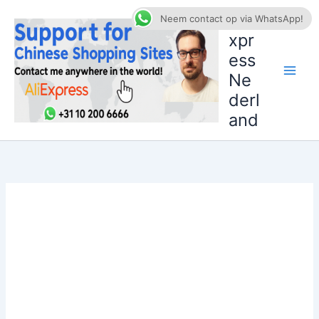
Ga
AliE
Neem contact op via WhatsApp!
naar
xpr
de
ess
inhoud
Ne
derl
and