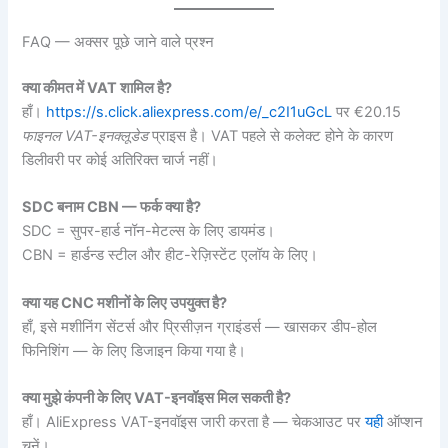
FAQ — अक्सर पूछे जाने वाले प्रश्न
क्या कीमत में VAT शामिल है?
हाँ।
https://s.click.aliexpress.com/e/_c2I1uGcL
पर €20.15
फाइनल VAT-इनक्लूडेड
प्राइस है। VAT पहले से कलेक्ट होने के कारण
डिलीवरी पर कोई अतिरिक्त चार्ज नहीं।
SDC बनाम CBN — फर्क क्या है?
SDC = सुपर-हार्ड नॉन-मेटल्स के लिए डायमंड।
CBN = हार्डन्ड स्टील और हीट-रेज़िस्टेंट एलॉय के लिए।
क्या यह CNC मशीनों के लिए उपयुक्त है?
हाँ, इसे मशीनिंग सेंटर्स और प्रिसीज़न ग्राइंडर्स — खासकर डीप-होल
फिनिशिंग — के लिए डिजाइन किया गया है।
क्या मुझे कंपनी के लिए VAT-इनवॉइस मिल सकती है?
हाँ। AliExpress VAT-इनवॉइस जारी करता है — चेकआउट पर
यही
ऑप्शन
चुनें।