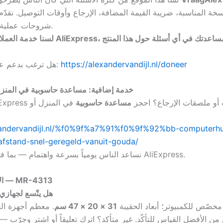
شروحات عملية وروابط تعمل.
https://alexandervandijl.nl/doneer
هل ترغب بدعم عملنا؟ تبرّع هنا:
خدمة إضافية: مساعدة حاسوبية في المنزل 
AliE أو الدفعات أو ملصقات الإرجاع؟ احجز
مساعدة حاسوبية
في المنزل أو
exandervandijl.nl/%f0%9f%a7%91%f0%9f%92%bb-computerhu
afstand-snel-geregeld-vanuit-gouda/
نساعد الناس يومياً بسرعة واهتمام — بما في ذلك مسائل AliExpress.
الأسئلة الشائعة — MR-4313
1) هل يتّسع لجهاز
خصّص للكمبيوتر؛ أبعاد الحقيبة
31 × 20 × 47 سم
. معظم أجهزة ال
من الأفضل القياس للتأكّد. غير متأكد؟ اترك تعليقاً أو اشترِ وجرّب — غ