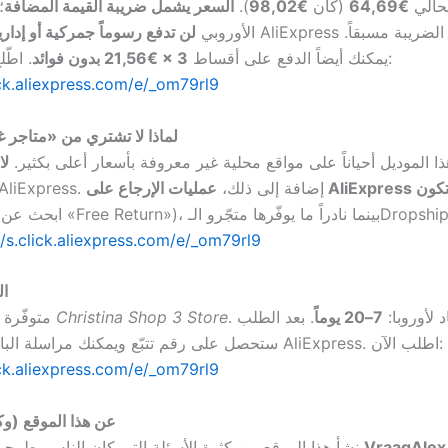
لحالي
€64,69
(كان
€98,02
).
السعر يشمل ضريبة القيمة المضافة
؛
الأوروبي
لن تدفع رسوماً جمركية أو إداري
. اطّلع على العرض:
يمكنك أيضاً الدفع على أقساط
3 × €21,56 بدون فوائد
ick.aliexpress.com/e/_om79rl9
لماذا لا تشتري من «متاجر 
ا الموديل أحياناً على مواقع محلية غير معروفة بأسعار أعلى بكثير.
لا
ستدفعه على AliExpress. إضافة إلى ذلك،
عمليات الإرجاع على AliExpress غالباً ما تكون
//s.click.aliexpress.com/e/_om79rl9
ال
د لأوروبا:
7–20 يوماً
. بعد الطلب
Christina Shop 3 Store
متوفّرة لدى باعة مثل
ستحصل على رقم تتبّع ويمكنك مراسلة البائع عبر دردشة AliExpress. اطلب الآن:
ick.aliexpress.com/e/_om79rl9
عن هذا الموقع (و
 حول
VraagAlex
نشأ هذا الموقع من كثرة الأسئلة التي كان الناس يطرحونها على موقع