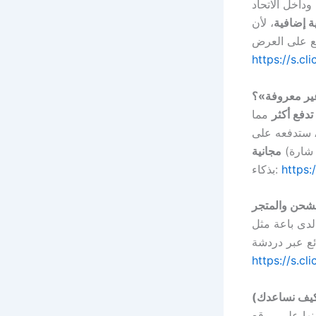
 وداخل الاتحاد
ة إضافية
، لأن AliExpress يستوفي الضريبة مسبقاً.
https://s.cl
غير معروفة»؟
 تدفع أكثر
مما
(ابحث عن شارة «Free Return»)، بينما نادراً ما يوفّرها متجّرو الـDropshipping. اشترِ
مجانية
https:
بذكاء:
شحن والمتجر
https://s.cl
كيف نساعدك)