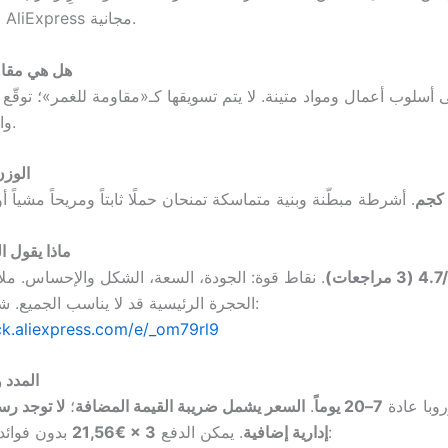
الإرجاعات في AliExpress مجانية.
2) هل هي مقا
ى أسلوب أعمال ومواد متينة. لا يتم تسويقها كـ«مقاومة للغمر»؛ توقّع
والأمطار العادية.
3) الو
4) ماذا يقول
 (3 مراجعات)
. نقاط قوة: الجودة، السعة، الشكل والإحساس. م
الحجرة الرئيسية قد لا يناسب الجميع. شاهد واشترِ هنا:
ick.aliexpress.com/e/_om79rl9
5) المد
روبا عادة
7–20 يوماً
.
السعر يشمل ضريبة القيمة المضافة
؛
لا توجد رس
بدون فوائد. اشترِ من هنا:
إدارية إضافية
. يمكن الدفع
3 × €21,56