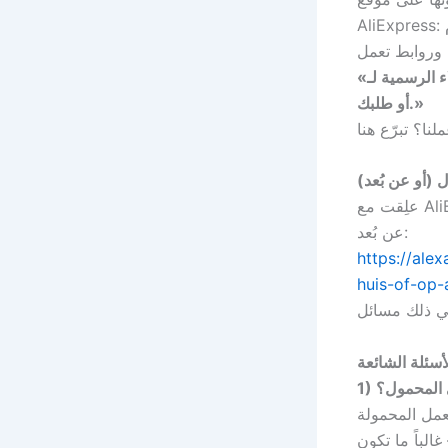
AliExpress: اختيار النسخة المناسبة، ضريبة القيمة المضافة، الإرجاع وأوقات التوصيل. نقدّم
«لسنا خدمة العملاء الرسمية لـ AliExpress، لكن يسعدنا مساعدتك في أي أسئلة حول هذا المنتج
أو طلبك.»
(أو عن بُعد)
عن بُعد:
https://al
huis-of-op-
ي المحمول؟
عمل المحمولة
الباً ما تكون