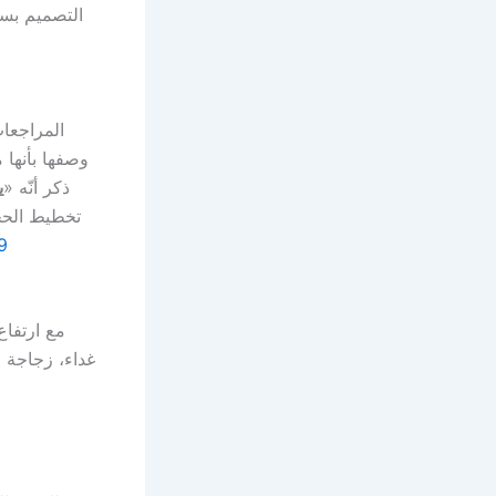
التصميم بس
المراجعات الأولى
وصفها بأنها 
ذكر أنّه «
ي
تخطيط الحج
9
غداء، زجاجة م