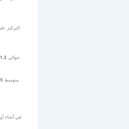
التركيز عل
. أشرطة مبطّنة وبنية متماسكة تمنحان حملًا ثابتاً ومريحاً مشياً أو على الدراجة.
حوالي
1.3 كجم
متوسط
4.7/5
في أنحاء أو