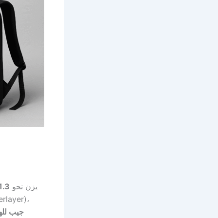
) يزن نحو
1.3 كجم
rlayer)،
جيب لله