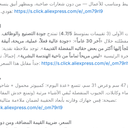
يط ومناسب للأعمال — من دون شعارات صاخبة، وبمظهر أنيق ينسجم 
https://s.click.aliexpress.com/e/_om79rl9
هودي. اطلب من هنا:
ا
 (3 تقييمات بمتوسط
4.7/5
) تمتدح
جودة التصنيع
و
الوظائف
.
مفضّلته خلال «
آخر 30 عاماً
»: «
جودة عالية فعلاً، عملية، مريحة، أنيقة
لجأ إليها أكثر من بعض حقائبه المفضلة القديمة
». توجد ملاحظة نقدية: 
رة الرئيسية «
ليس مريحاً تماماً من ناحية الهندسة البشرية
». إجمالاً، 
https://s.click.aliexpress.com/e/_om79rl
جداً مقابل هذا السعر. احكم بنفسك:
م
مع ارتفاع 47 سم وعرض 31 سم، تتسع «عدة اليوم»: كمبيوتر محمول + 
اء وكابلات. الجيوب المنفصلة تُبقي الأشياء مرتبة (وتمنع خدش المفاتي
نصيحة: قِس جهازك وقارنه بأبعاد الحقيبة لضمان ملاءمة مثالية. شراء مباشر:
ick.aliexpress.com/e/_om79rl9
السعر، ضريبة القيمة المضافة، ومن د