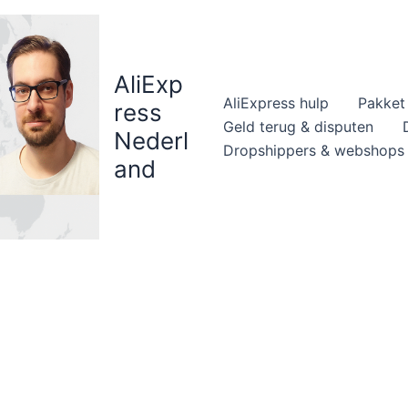
AliExp
AliExpress hulp
Pakket 
ress
Geld terug & disputen
Nederl
Dropshippers & webshops
and