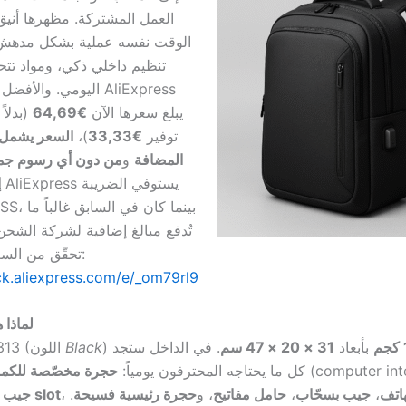
العمل المشتركة. مظهرها أني
الوقت نفسه عملية بشكل مدهش:
تنظيم داخلي ذكي، ومواد تتح
اليومي. والأفضل من ذل
يبلغ سعرها الآن
€64,69
(بدلاً
توفير
€33,33
)،
السعر يشمل 
المضافة
و
من دون أي رسوم جمرك
إ
تُدفع مبالغ إضافية لشركة الشحن 
تحقّق من السعر والتوفّر هنا:
ick.aliexpress.com/e/_om79rl9
لماذا 
بأبعاد
31 × 20 × 47 سم
. في الداخل ستجد
Black
موديل MR-4313 (اللون
(computer inte
كل ما يحتاجه المحترفون يومياً:
حجرة مخصّصة للكمبي
اتف
،
جيب بسحّاب
،
حامل مفاتيح
، و
حجرة رئيسية فسيحة
.
،
جيب داخلي من نوع slot