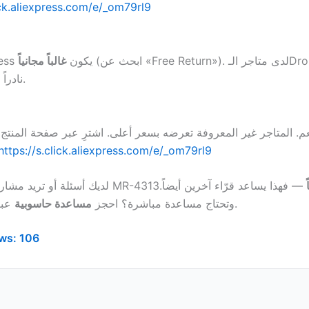
ick.aliexpress.com/e/_om79rl9
(ابحث عن «Free Return»). لدى متاجر الـDropshipping
على AliExpress يكون
غالباً مجانياً
نادراً ما يكون كذلك.
 نعم. المتاجر غير المعروفة تعرضه بسعر أعلى. اشترِ عبر صفحة المنت
https://s.click.aliexpress.com/e/_om79rl9
— فهذا يساعد قرّاء آخرين أيضاً.
عبر الرابط أعلاه.
وتحتاج مساعدة مباشرة؟ احجز
مساعدة حاسوبية
ws:
106