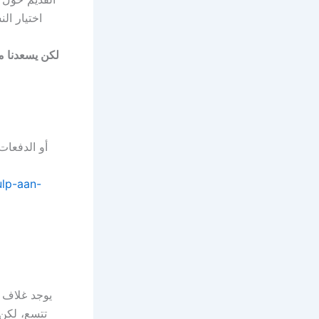
علِقت مع xpress
lp-aan-
يوجد غلاف م
تتسع، لكن 