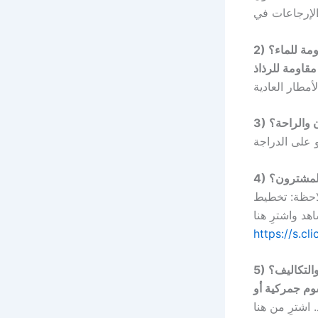
ومة للماء؟
مقاومة للرذاذ
زن والراحة؟
 المشترون؟
لاحظة: تخطيط
https://s.cl
د والتكاليف؟
وم جمركية أو