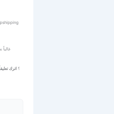
غالباً
لديك أسئلة أو تريد مشاركة تجربتك مع MR-4313؟
اترك تعليقاً