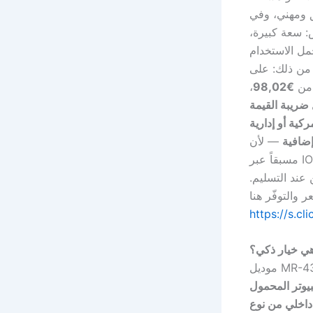
ق ومهني، وفي
 سعة كبيرة،
مل الاستخدام
ك: على AliExpress
 من
€98,02
،
ضريبة القيمة
ية أو إدارية
ضافية
— لأن AliExpress يستوفي الضريبة
مسبقاً عبر IOSS، بينما كان في السابق غالباً ما
عند التسليم.
https://s.cl
هي خيار ذكي؟
وتر المحمول