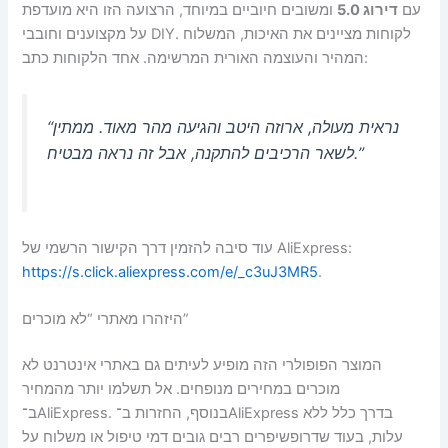
עם
דירוג 5.0
ומשובים חיוביים במיוחד, הרצועה הזו היא מועדפת
על מקצוענים וחובבי DIY. לקוחות מציינים את האיכות, המשלוח
המהיר והעוצמה האורית המרשימה. אחד הלקוחות כתב:
“נראית מעולה, ארוזה היטב והגיעה מהר מאוד. ממתין
לשאר הרכיבים להתקנה, אבל זה נראה מבטיח.”
עוד סיבה להזמין דרך הקישור הרשמי של AliExpress:
https://s.click.aliexpress.com/e/_c3uJ3MR5
.
היזהרו מאתרי “לא מוכרים”
המוצר הפופולרי הזה מופיע לעיתים גם באתרי אינטרנט לא
מוכרים במחירים מנופחים. אל תשלמו יותר מהמחיר
ב־AliExpress. בנוסף, החזרות ב־AliExpress בדרך כלל ללא
עלות, בעוד שדרופשיפרים רבים גובים דמי טיפול או משלוח על