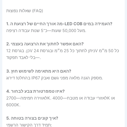
שאלות נפוצות (FAQ)
1. מה אורך החיים של רצועת ה-LED COB העמידה במים?
מעל 50,000 שעות—כ־5 שנות עבודה רציפה.
2. האם אפשר לחתוך את הרצועה בעצמי?
כן. בגרסת 12V ניתן לחתוך כל 25 מ״מ ובגרסת 24V כל 50 מ״מ
—בלי לאבד תפקוד.
3. האם היא מתאימה לשימוש חוץ?
בהחלט! דירוג IP67 מספק הגנה מלאה מפני גשם ואבק.
4. איזו טמפרטורת צבע לבחור?
לאווירה חמימה—2700K. לאזורי עבודה או מטבח—4000K או
6000K.
5. איך קונים בצורה בטוחה?
תמיד דרך הקישור הרשמי: