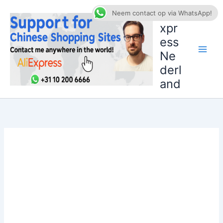
Ga
AliE
Neem contact op via WhatsApp!
naar
xpr
de
ess
inhoud
Ne
derl
and