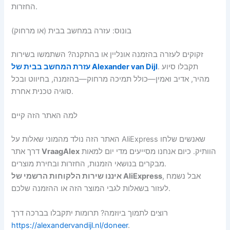
החזרות.
בונוס: עזרה במחשב בבית (או מרחוק)
זקוקים לעזרה בהזמנה אונליין או בהתקנה? השתמשו בשירות
. תקבלו סיוע
עזרת המחשב בבית של Alexander van Dijl
מהיר, אדיב ואמין—כולל תמיכה מרחוק—בהזמנה, בחיווט ובכל
סוגיה טכנית אחרת.
למה האתר הזה קיים
האתר הזה נולד מהמוני שאלות על AliExpress שאנשים שלחו
הוותיק. כיום אנחנו מסייעים מדי יום למאות
VraagAlex
דרך אתר
מבקרים בנושאי הזמנות, החזרות ובחירת מוצרים.
, אבל נשמח
איננו שירות הלקוחות הרשמי של AliExpress
לעזור בשאלות לגבי המוצר הזה או ההזמנה שלכם.
רוצים לתמוך ביוזמה? תרומות יתקבלו בברכה דרך
https://alexandervandijl.nl/doneer
.