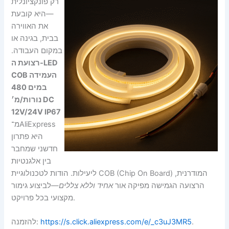
רק פונקציונלית
—היא קובעת
את האווירה
בבית, בגינה או
במקום העבודה.
רצועת ה-LED
COB העמידה
במים 480
נורות/מ׳ DC
12V/24V IP67
מ־AliExpress
היא פתרון
חדשני שמחבר
בין אלגנטיות
ליעילות. הודות לטכנולוגיית COB (Chip On Board) המודרנית,
הרצועה הגמישה מפיקה אור
אחיד וללא צללים
—לביצוע גימור
מקצועי בכל פרויקט.
.
https://s.click.aliexpress.com/e/_c3uJ3MR5
להזמנה: