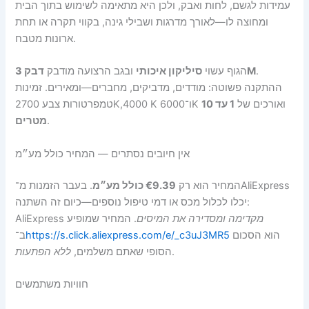
עמידות לגשם, לחות ואבק, ולכן היא מתאימה לשימוש בתוך הבית
ומחוצה לו—לאורך מדרגות ושבילי גינה, בקווי תקרה או תחת
ארונות מטבח.
.
דבק 3M
הגוף עשוי
סיליקון איכותי
ובגב הרצועה מודבק
ההתקנה פשוטה: מודדים, מדביקים, מחברים—ומאירים. זמינות
טמפרטורות צבע 2700K,‏ 4000K ו־6000K ואורכים של
1 עד 10
.
מטרים
אין חיובים נסתרים — המחיר כולל מע״מ
המחיר הוא רק
€9.39 כולל מע״מ
. בעבר הזמנות מ־AliExpress
יכלו לכלול מכס או דמי טיפול נוספים—כיום זה השתנה:
מקדימה ומסדירה את המיסים
. המחיר שמופיע
AliExpress
הוא הסכום
https://s.click.aliexpress.com/e/_c3uJ3MR5
ב־
.
הסופי שאתם משלמים,
ללא הפתעות
חוויות משתמשים