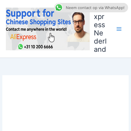
Ga
AliE
Neem contact op via WhatsApp!
naar
xpr
de
ess
inhoud
Ne
derl
and