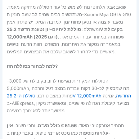
שואב אבק אלחוטי נוח לשימוש כל עוד הסוללה מחזיקה מעמד.
משתמשים רבים שמים לב שעם הזמן ה-Xiaomi Mijia G9 או G10
מאבד עוצמה או נטען פחות זמן. למרבה המזל, יש פתרון אמין
ומשתלם:
סוללת ליתיום-יון נטענת חדשה 25.2V בקיבולת
, שפותחה במיוחד עבור דגמים אלו.
12,000mAh (דגם 2025)
במאמר זה נסקור את היתרונות, המפרט, חוות הדעת וטיפים
מעשיים כדי להחזיר לשואב שלכם את הביצועים המלאים.
למה לבחור בסוללה הזו?
הסוללות המקוריות מגיעות לרוב בקיבולת של 3,000–
5,000mAh, מה שמספיק לכ-30 דקות עבודה במצב רגיל והרבה
סוללת ה-25.2V 12,000mAh החדשה
, זמינה
פחות במצב טורבו.
ב-AliExpress, מציעה קיבולת הגדולה פי שניים, ומאפשרת ניקיון
ממושך יותר ללא צורך בטעינה.
המחיר אטרקטיבי מאוד:
51.56 € כולל מע”מ
. והכי חשוב:
אין
עלויות נוספות
כמו מכס או דמי טיפול. בעבר קניות ב-