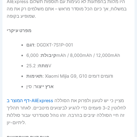
AliExpress היו מלוות בהפתעות לא נעימות עם תוספות תשלום
במשלוח, אך כיום הכל מוסדר מראש – אתם משלמים רק את מה
שמופיע בקופה.
מפרט עיקרי
: DGDXT-7S1P-001
דגם
: 6,000mAh / 8,000mAh / 12,000mAh
קיבולת
: 25.2V
מתח
: Xiaomi Mijia G9, G10 ודגמים דומים
תאימות
ארץ ייצור
: סין
מציין כי יש לטעון ולפרוק את הסוללה
דף המוצר ב-AliExpress
לחלוטין 2–3 פעמים כדי להגיע לביצועים מיטביים. לאחר תהליך
זה חיי הסוללה יציבים בהרבה. זהו נוהל סטנדרטי עבור סוללות
ליתיום-יון.