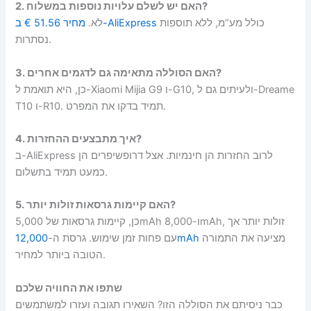
2. האם יש לשלם עלויות נוספות במשלוח?
כולל מע”מ, ללא תוספות
מחיר 51.56 € ב-AliExpress
לא.
נסתרות.
3. האם הסוללה מתאימה גם לדגמים אחרים?
כן, היא תואמת ל-Xiaomi Mijia G9 ו-G10, ולעיתים גם ל-Dreame
T10 ו-R10. תמיד בדקו את המפרט.
4. איך מתבצעים ההחזרות?
ב-AliExpress לרוב החזרות הן חינמיות. אצל דרופשיפרים הן
כמעט תמיד בתשלום.
5. האם קיימות גרסאות זולות יותר?
כן, קיימות גרסאות של 5,000mAh ו-8,000mAh, זולות יותר אך
מציעה את התמורה
12,000mAh
עם פחות זמן שימוש. גרסת ה-
הטובה ביותר למחיר.
שתפו את החוויה שלכם
כבר ניסיתם את הסוללה הזו? השאירו תגובה ועזרו למשתמשים