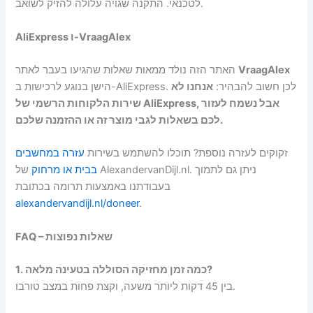
לטכנאי. התקנה שגויה עלולה להזיק לשואב.
AliExpress ו-VraagAlex
VraagAlex
האתר הזה נולד ממאות שאלות שהגיעו בעבר לאתר
הישן בנוגע לרכישות ב-AliExpress. לכן חשוב להבהיר:
אנחנו לא
שירות הלקוחות הרשמי של AliExpress, אבל נשמח לעזור
לכם בשאלות לגבי מוצר זה או ההזמנה שלכם.
זקוקים לעזרה נוספת? תוכלו להשתמש בשירות
עזרה במחשבים
בבית או מרחוק
של AlexandervanDijl.nl. ניתן גם לתמוך
בעבודתנו באמצעות תרומה בכתובת
alexandervandijl.nl/doneer
.
FAQ – שאלות נפוצות
1. כמה זמן מחזיקה הסוללה בטעינה מלאה?
בין 45 דקות ליותר משעה, וקצת פחות במצב טורבו.