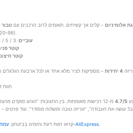
ת אלומיניום
– קלים אך קשיחים. תואמים לרוב הרכבים עם
טבור 4 או 5 ברגים
(PCD ‏98–120 מ״מ).
עוביים
: 3 / 5 / 8 / 10 מ״מ
קוטר פנימ
קוטר חיצוני
יזה
4 יחידות
חוות 
צע
4.7/5
מ-12 רכישות מאומתות. בין התגובות: “
הגיעו מוקדם מהצפו
ל עושה את העבודה
”, “
אריזה טובה ומשלוח מסודר
.
עמוד המוצר ב-AliExpress
👉 קראו חוות דעת והזמינו בביטחון: