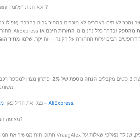
למה AliExpress ולא חנות “עלומה”?
צר נמכר לעיתים באתרים לא מוכרים במחיר גבוה בהרבה (אפילו כפו
ת מהספק
ובדרך כלל נהנים מ-
החזרות חינם או
 דרופשים רבים עלות ההחזרה על הקונה – וזה יקר. שלמו
מחיר הוגן
ם מקבלים
הנחה נוספת של 2%
. פתרון מצוין למספר רכב
משותפת עם חברים.
.
מרווחי גלגל – AliExpress
👉 נצלו את הדיל כאן:
מאיפה האתר הזה הגיע?
התוכן הזה ממשיך את המורשת של אתר VraagAlex הוות