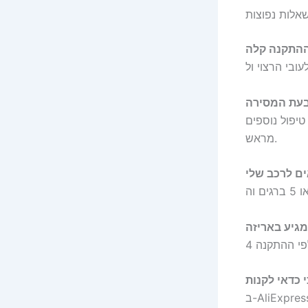
 AliExpress מחשבת הכול
מראש.