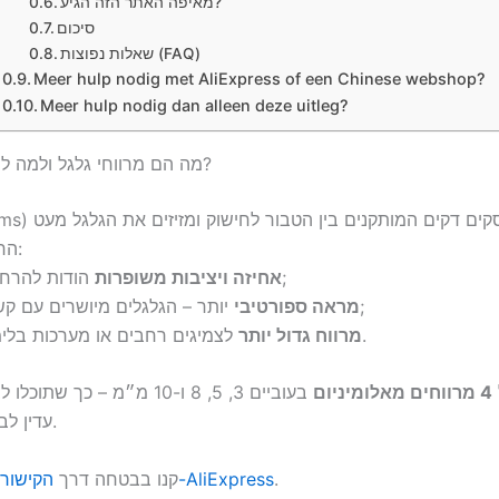
מאיפה האתר הזה הגיע?
סיכום
שאלות נפוצות (FAQ)
Meer hulp nodig met AliExpress of een Chinese webshop?
Meer hulp nodig dan alleen deze uitleg?
מה הם מרווחי גלגל ולמה להשתמש בהם?
החוצה. התוצאה:
הודות להרחבת הסרנים;
אחיזה ויציבות משופרות
יותר – הגלגלים מיושרים עם קשתות הגלגל;
מראה ספורטיבי
לצמיגים רחבים או מערכות בלימה מיוחדות.
מרווח גדול יותר
4 מרווחים מאלומיניום
בעוביים 3, 5, 8 ו-10 מ״מ – כך שת
עדין לבין אפקט בולט.
.
הקישור הרשמי ב-AliExpress
👉 קנו בבטחה דרך