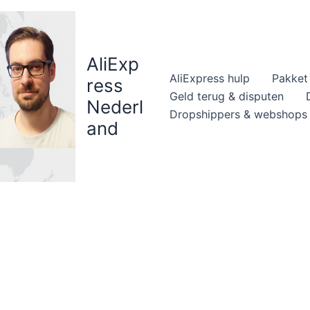
AliExp
AliExpress hulp
Pakket 
ress
Geld terug & disputen
Nederl
Dropshippers & webshops
and