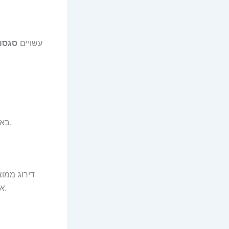
עשויים
סגסוג
– מספיקות לציר מלא אחד או לכל ארבעת הגלגלים (לפי ההתקנה).
באר
דירוג ממו
”. עוד פרטים – בעמוד המוצר.
אב