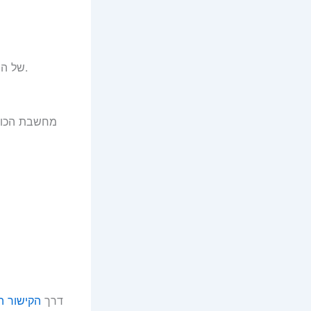
כן. רוב הקונים מדווחים על התקנה פשוטה. ודאו התאמה לעובי הרצוי ול-PCD של הרכב.
ב-AliExpress דרך
הקישור ה