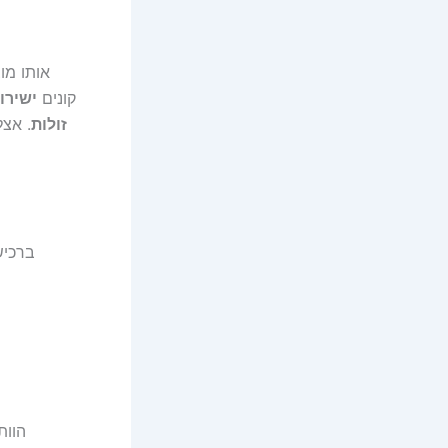
אותו מו
החזרות בעייתית. ב-AliExpress קונים
ישירו
זולות
. אצל
ברכישת 3 סטי