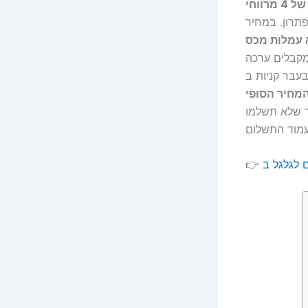
סט של 4 מרווחי
תרון. במחיר
ללא עמלות מכס
קבלים ערכה
ניות ב-AliExpress יכלו
המחיר הסופי
ך שלא תשלמו