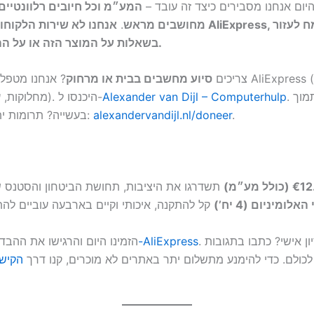
AliEx. גם היום אנחנו מסבירים כיצד זה עובד –
המע״מ וכל חיובים רלוונטיים
מחושבים מראש
.
אנחנו לא שירות הלקוחות הרשמי של xpress
בשאלות על המוצר הזה או על ההזמנה שלכם.
צריכים
סיוע מחשבים בבית או מרחוק
? אנחנו מטפלים גם בבעיו
. רוצים לתמוך
Alexander van Dijl – Computerhulp
מחלוקות, עניינים טכניים). היכנסו ל-
.
alexandervandijl.nl/doneer
בעשייה? תרומות יתקבלו בברכה:
ולל מע״מ)
תשדרגו את היציבות, תחושת הביטחון והסטנס 
אלומיניום (4 יח’)
. שאלות או ניסיון אישי? כתבו בתגובות
קנייה ב-AliExpress
👉 הזמינו היום והרגישו את ההבד
 לכולם. כדי להימנע מתשלום יתר באתרים לא מוכרים, קנו דרך
הקיש