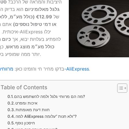
היציבות והמראה של הרכב?
גלגל מאלומיניום
הוא בדיוק הפ
של
€12.99 (כולל מע״מ, 
או דמי טיפול נוספים)
אתם מ
איכותית. בעבר ק
להפתיע בעלויות יבוא, אך
כיום 
כולל מע״מ מוצג מראש
, כ
יותר ממה שמופיע בעמוד התשלום.
.
מרווחים לגלגל ב-AliExpress
👉 בדקו מחיר חי והזמינו כאן:
Table of Contents
מה הם מרווחי גלגל ולמה להשתמש בהם?
איכות ומפרט
חוות דעת מאומתות
למה AliExpress ולא חנות “עלומה”?
חיסכון נוסף