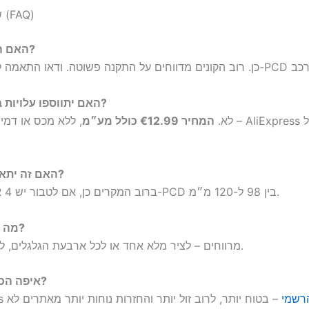
שאלות נפוצות (FAQ)
האם ההתקנה קלה?
האם יתווספו עלויות בעת המסירה?
לא.
המחיר €12.99 כולל מע״מ
, ללא מכס או דמי טיפול נוספים –
האם זה יתאים לרכב שלי?
ברוב המקרים כן, אם לטבור יש 4 או 5 ברגים וה-PCD בין 98 ל-120 מ״מ.
מה מגיע באריזה?
4 מרווחים – לציר מלא אחד או לכל ארבעת הגלגלים, לפי ההתקנה.
איפה הכי כדאי לקנות?
רשמי
– בטוח יותר, לרוב זול יותר והחזרות נוחות יותר מאתרים לא