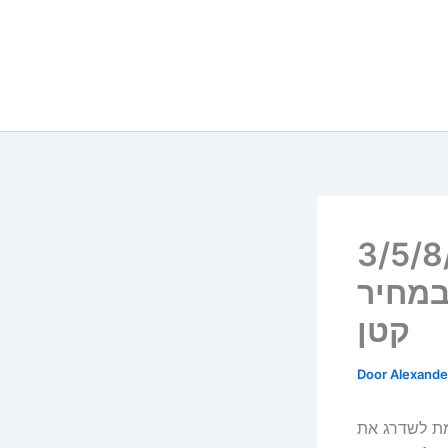
אלומיניום (4 יח’, 3/5/8/10
במחיר
קטן
Door
Alexander
ת לשדרג את