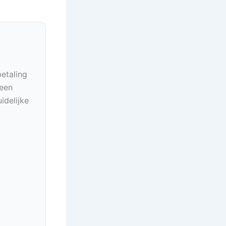
betaling
geen
idelijke