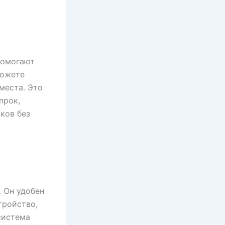
помогают
можете
места. Это
прок,
ков без
 Он удобен
тройство,
система