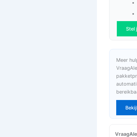
Stel
Meer hul
VraagAle
pakketpr
automati
bereikba
Bekij
VraagAle