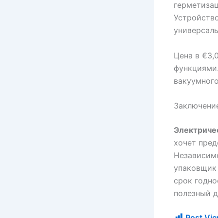
герметизац
Устройство
универсал
Цена в €3,
функциями.
вакуумног
Заключени
Электриче
хочет пред
Независимо
упаковщик
срок годно
полезный д
Post Vie