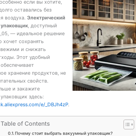
 особенно если вы хотите,
долго оставались без
я воздуха.
Электрический
 упаковщик
, доступный
3,05, — идеальное решение
то хочет сохранять
свежими и снижать
тходы. Этот удобный
 обеспечивает
ое хранение продуктов, не
итательных свойств.
льше и закажите
упаковщик здесь:
lick.aliexpress.com/e/_DBJh4zP
.
Table of Contents
Почему стоит выбрать вакуумный упаковщик?