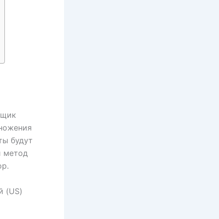
вщик
множения
ты будут
й метод
р.
й (US)