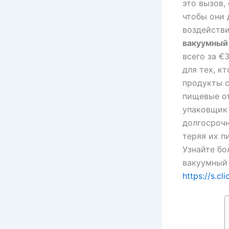
это вызов,
чтобы они 
воздействи
вакуумный
всего за €
для тех, к
продукты 
пищевые о
упаковщик
долгосрочн
теряя их п
Узнайте бо
вакуумный 
https://s.c