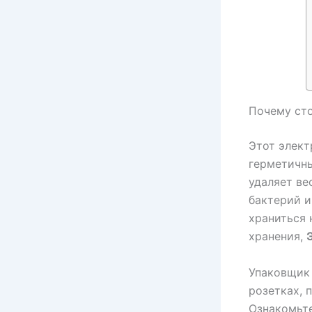
Почему ст
Этот элект
герметичны
удаляет ве
бактерий и
храниться 
хранения,
Упаковщик 
розетках, 
Ознакомьте