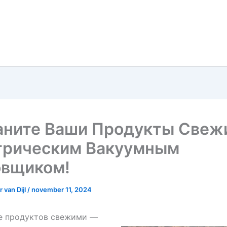
аните Ваши Продукты Свеж
трическим Вакуумным
овщиком!
 van Dijl
/
november 11, 2024
е продуктов свежими —