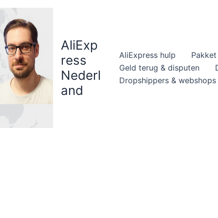
AliExp
AliExpress hulp
Pakket 
ress
Geld terug & disputen
Nederl
Dropshippers & webshops
and