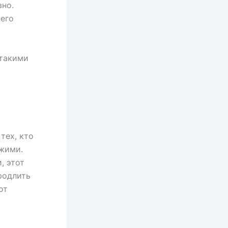
вно.
 его
 такими
тех, кто
ежими.
, этот
родлить
от