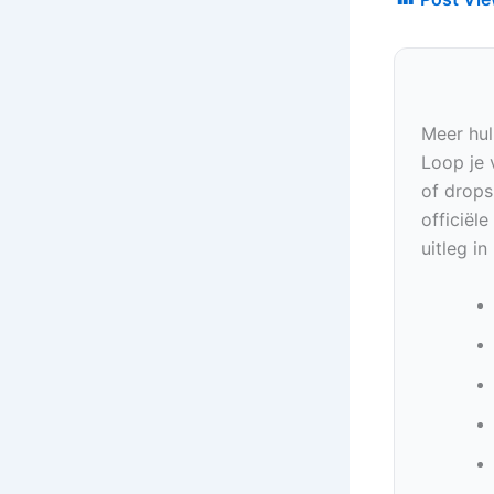
Meer hul
Loop je 
of drops
officiël
uitleg i