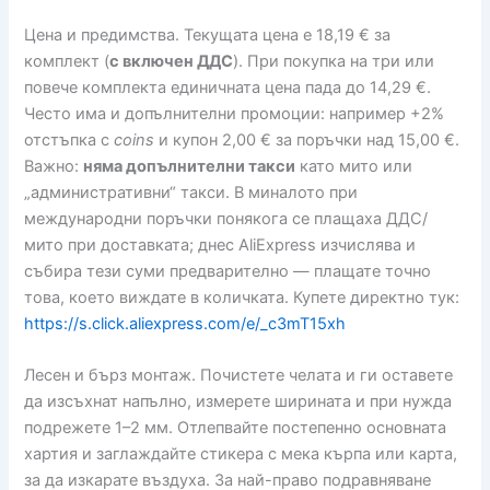
Цена и предимства. Текущата цена е 18,19 € за
комплект (
с включен ДДС
). При покупка на три или
повече комплекта единичната цена пада до 14,29 €.
Често има и допълнителни промоции: например +2%
отстъпка с
coins
и купон 2,00 € за поръчки над 15,00 €.
Важно:
няма допълнителни такси
като мито или
„административни“ такси. В миналото при
международни поръчки понякога се плащаха ДДС/
мито при доставката; днес AliExpress изчислява и
събира тези суми предварително — плащате точно
това, което виждате в количката. Купете директно тук:
https://s.click.aliexpress.com/e/_c3mT15xh
Лесен и бърз монтаж. Почистете челата и ги оставете
да изсъхнат напълно, измерете ширината и при нужда
подрежете 1–2 мм. Отлепвайте постепенно основната
хартия и заглаждайте стикера с мека кърпа или карта,
за да изкарате въздуха. За най-право подравняване