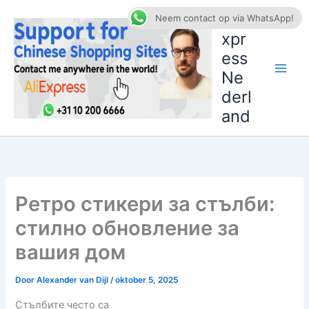
Ga
AliE
Neem contact op via WhatsApp!
naar
xpr
de
ess
inhoud
Ne
derl
and
Ретро стикери за стълби:
стилно обновление за
вашия дом
Door
Alexander van Dijl
/
oktober 5, 2025
Стълбите често са