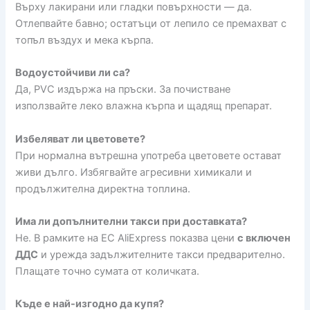
Върху лакирани или гладки повърхности — да.
Отлепвайте бавно; остатъци от лепило се премахват с
топъл въздух и мека кърпа.
Водоустойчиви ли са?
Да, PVC издържа на пръски. За почистване
използвайте леко влажна кърпа и щадящ препарат.
Избеляват ли цветовете?
При нормална вътрешна употреба цветовете остават
живи дълго. Избягвайте агресивни химикали и
продължителна директна топлина.
Има ли допълнителни такси при доставката?
Не. В рамките на ЕС AliExpress показва цени
с включен
ДДС
и урежда задължителните такси предварително.
Плащате точно сумата от количката.
Къде е най-изгодно да купя?