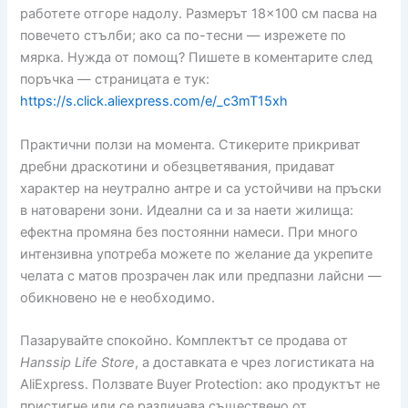
работете отгоре надолу. Размерът 18×100 см пасва на
повечето стълби; ако са по-тесни — изрежете по
мярка. Нужда от помощ? Пишете в коментарите след
поръчка — страницата е тук:
https://s.click.aliexpress.com/e/_c3mT15xh
Практични ползи на момента. Стикерите прикриват
дребни драскотини и обезцветявания, придават
характер на неутрално антре и са устойчиви на пръски
в натоварени зони. Идеални са и за наети жилища:
ефектна промяна без постоянни намеси. При много
интензивна употреба можете по желание да укрепите
челата с матов прозрачен лак или предпазни лайсни —
обикновено не е необходимо.
Пазарувайте спокойно. Комплектът се продава от
Hanssip Life Store
, а доставката е чрез логистиката на
AliExpress. Ползвате Buyer Protection: ако продуктът не
пристигне или се различава съществено от