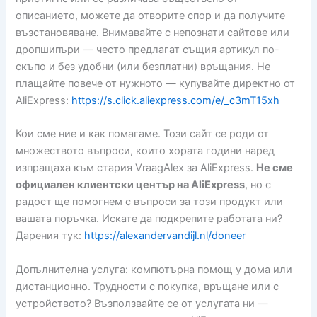
описанието, можете да отворите спор и да получите
възстановяване. Внимавайте с непознати сайтове или
дропшипъри — често предлагат същия артикул по-
скъпо и без удобни (или безплатни) връщания. Не
плащайте повече от нужното — купувайте директно от
AliExpress:
https://s.click.aliexpress.com/e/_c3mT15xh
Кои сме ние и как помагаме. Този сайт се роди от
множеството въпроси, които хората години наред
изпращаха към стария VraagAlex за AliExpress.
Не сме
официален клиентски център на AliExpress
, но с
радост ще помогнем с въпроси за този продукт или
вашата поръчка. Искате да подкрепите работата ни?
Дарения тук:
https://alexandervandijl.nl/doneer
Допълнителна услуга: компютърна помощ у дома или
дистанционно. Трудности с покупка, връщане или с
устройството? Възползвайте се от услугата ни —