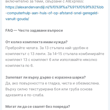
включително за теми, свързани с AliExpress:
https://alexandervandijl.nl/%f0%9f%a7%91%f0%9f%92%bb
-computerhulp-aan-huis-of-op-afstand-snel-geregeld-
vanuit-gouda/
FAQ — Често задавани въпроси
От колко комплекта имам нужда?
Пребройте челата. За 13 стъпала най-удобен е
комплектът с 13 ленти. За 14–15 стъпала комбинирайте
комплект 13 с комплект 6 или използвайте няколко
комплекта по 6.
Залепват ли върху дърво с изразена шарка?
Да, ако повърхността е гладка, чиста и обезмаслена.
Върху силно текстурирана боя или груба основа
адхезията е по-слаба.
Могат ли да се свалят без повреда?