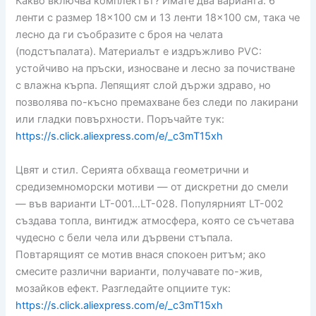
Какво включва комплектът? Имате два варианта: 6
ленти с размер 18×100 см и 13 ленти 18×100 см, така че
лесно да ги съобразите с броя на челата
(подстъпалата). Материалът е издръжливо PVC:
устойчиво на пръски, износване и лесно за почистване
с влажна кърпа. Лепящият слой държи здраво, но
позволява по-късно премахване без следи по лакирани
или гладки повърхности. Поръчайте тук:
https://s.click.aliexpress.com/e/_c3mT15xh
Цвят и стил. Серията обхваща геометрични и
средиземноморски мотиви — от дискретни до смели
— във варианти LT-001…LT-028. Популярният LT-002
създава топла, винтидж атмосфера, която се съчетава
чудесно с бели чела или дървени стъпала.
Повтарящият се мотив внася спокоен ритъм; ако
смесите различни варианти, получавате по-жив,
мозайков ефект. Разгледайте опциите тук:
https://s.click.aliexpress.com/e/_c3mT15xh