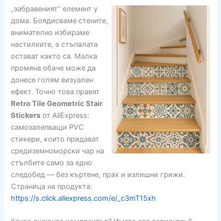
„забравеният“ елемент у
дома. Боядисваме стените,
внимателно избираме
настилките, а стъпалата
остават както са. Малка
промяна обаче може да
донесе голям визуален
ефект. Точно това правят
Retro Tile Geometric Stair
Stickers
от AliExpress:
самозалепващи PVC
стикери, които придават
средиземноморски чар на
стълбите само за едно
следобед — без къртене, прах и излишни грижи.
Страница на продукта:
https://s.click.aliexpress.com/e/_c3mT15xh