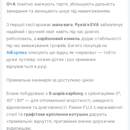
O+A
помітно знижують тертя, збільшують дальність
закидання та захищають шнур під навантаженням.
З першої сесії вражає
мала вага
.
Руків’я EVA
забезпечує
надійний і зручний хват навіть під час довгих
риболовель, а
карбоновий комель
додає стабільності
під час виважування трофеїв. Багато покупців на
AliExpress
описують цю вудку як «нервову» — тобто
дуже
чутливу: кожен дотик і рух приманки
відчувається в руці.
Преміальна інженерія за доступною ціною
Бланк побудовано з
9 шарів карбону
з орієнтаціями 0°,
45° і 90° — для оптимальної жорсткості, швидкого
відновлення та довговічності. Рамки FUJI з нержавіючої
сталі та
графітове кріплення котушки
дарують
«преміальні» відчуття, притаманні значно дорожчим
вудилищам.