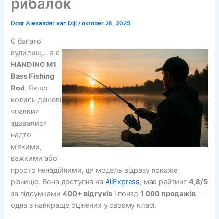
рибалок
Door
Alexander van Dijl
/
oktober 28, 2025
Є багато
вудилищ… а є
HANDING M1
Bass Fishing
Rod
. Якщо
колись дешеві
«палки»
здавалися
надто
м’якими,
важкими або
просто ненадійними, ця модель відразу покаже
різницю. Вона доступна на
AliExpress
, має рейтинг
4,8/5
за підсумками
400+ відгуків
і понад
1 000 продажів
—
одна з найкраще оцінених у своєму класі.