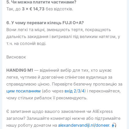
5. Чи можна платити частинами?
Так, до
3 × € 14,73
без відсотків.
6. У чому переваги кілець FUJI O+A?
Вони легкі та міцні, зменшують тертя, покращують
дальність закидання і витривалі під великим натягом, у
т.ч. на солоній воді.
Висновок
HANDING M1
— відмінний вибір для тих, хто шукає
легке, чутливе й довговічне спінінгове вудилище за
справедливою ціною. Перевірте безпечну пропозицію за
цим посиланням
(або через
вхід 2
/
3
/
4
) і переконайтеся,
чому стільки рибалок її рекомендують.
Є запитання щодо вашого замовлення чи AliExpress
загалом? Залишайте коментарі нижче або підтримайте
нашу роботу донатом на
alexandervandijl.nl/doneer
.