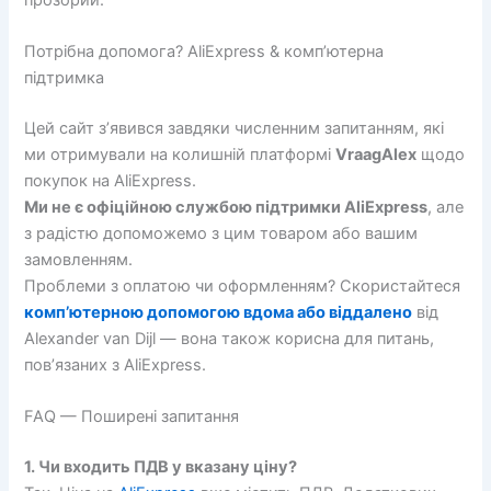
Потрібна допомога? AliExpress & комп’ютерна
підтримка
Цей сайт з’явився завдяки численним запитанням, які
ми отримували на колишній платформі
VraagAlex
щодо
покупок на AliExpress.
Ми не є офіційною службою підтримки AliExpress
, але
з радістю допоможемо з цим товаром або вашим
замовленням.
Проблеми з оплатою чи оформленням? Скористайтеся
комп’ютерною допомогою вдома або віддалено
від
Alexander van Dijl — вона також корисна для питань,
пов’язаних з AliExpress.
FAQ — Поширені запитання
1. Чи входить ПДВ у вказану ціну?