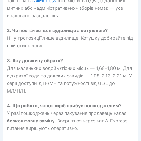
Так. Ціна на
AliExpress
вже містить ПДВ. Додаткових
митних або «адміністративних» зборів немає — усе
враховано заздалегідь.
2. Чи постачається вудилище з котушкою?
Ні, у пропозиції лише вудилище. Котушку добирайте під
свій стиль лову.
3. Яку довжину обрати?
Для маленьких водойм/тісних місць — 1,68–1,80 м. Для
відкритої води та далеких закидів — 1,98–2,13–2,21 м. У
серії доступні дії F/MF та потужності від UL/L до
M/MH/H.
4. Що робити, якщо виріб прибув пошкодженим?
У разі пошкоджень через пакування продавець надає
безкоштовну заміну
. Зверніться через чат AliExpress —
питання вирішують оперативно.