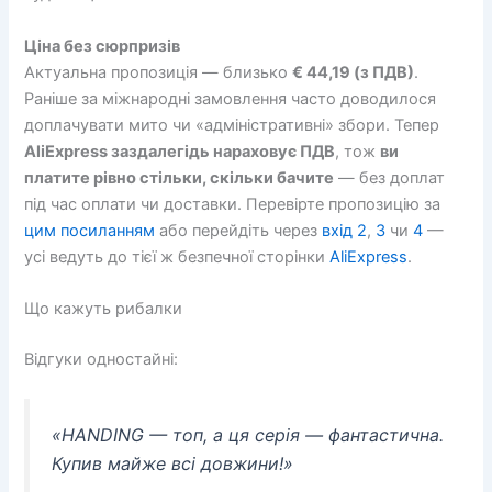
Ціна без сюрпризів
Актуальна пропозиція — близько
€ 44,19 (з ПДВ)
.
Раніше за міжнародні замовлення часто доводилося
доплачувати мито чи «адміністративні» збори. Тепер
AliExpress заздалегідь нараховує ПДВ
, тож
ви
платите рівно стільки, скільки бачите
— без доплат
під час оплати чи доставки. Перевірте пропозицію за
цим посиланням
або перейдіть через
вхід 2
,
3
чи
4
—
усі ведуть до тієї ж безпечної сторінки
AliExpress
.
Що кажуть рибалки
Відгуки одностайні:
«HANDING — топ, а ця серія — фантастична.
Купив майже всі довжини!»