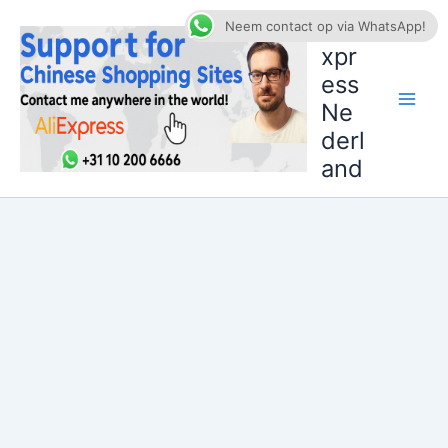
Ga
AliE
Neem contact op via WhatsApp!
naar
xpr
de
ess
inhoud
Ne
derl
and