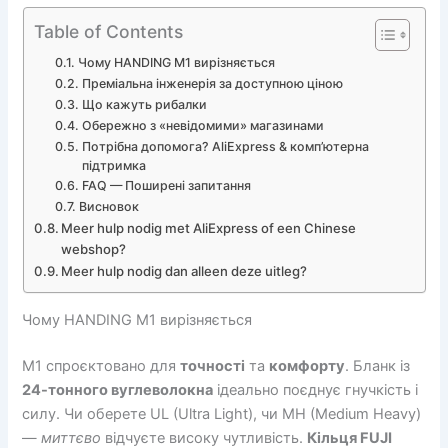
Table of Contents
Чому HANDING M1 вирізняється
Преміальна інженерія за доступною ціною
Що кажуть рибалки
Обережно з «невідомими» магазинами
Потрібна допомога? AliExpress & комп’ютерна
підтримка
FAQ — Поширені запитання
Висновок
Meer hulp nodig met AliExpress of een Chinese
webshop?
Meer hulp nodig dan alleen deze uitleg?
Чому HANDING M1 вирізняється
M1 спроєктовано для
точності
та
комфорту
. Бланк із
24-тонного вуглеволокна
ідеально поєднує гнучкість і
силу. Чи оберете UL (Ultra Light), чи MH (Medium Heavy)
—
миттєво
відчуєте високу чутливість.
Кільця FUJI