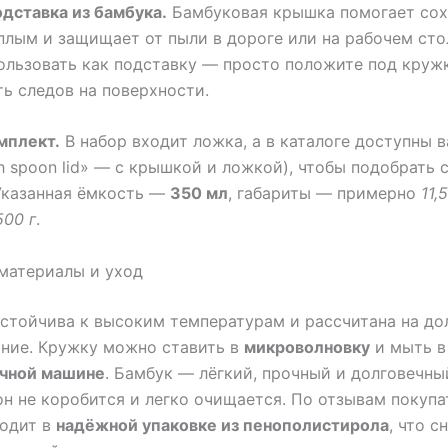
дставка из бамбука.
Бамбуковая крышка помогает сох
плым и защищает от пыли в дороге или на рабочем сто
льзовать как подставку — просто положите под кружк
ть следов на поверхности.
мплект.
В набор входит ложка, а в каталоге доступны 
h spoon lid» — с крышкой и ложкой), чтобы подобрать 
Указанная ёмкость —
350 мл
, габариты — примерно
11,
500 г
.
материалы и уход
стойчива к высоким температурам и рассчитана на до
ние. Кружку можно ставить в
микроволновку
и мыть в
чной машине
. Бамбук — лёгкий, прочный и долговечны
он не коробится и легко очищается. По отзывам покупа
ходит в
надёжной упаковке из пенополистирола
, что с