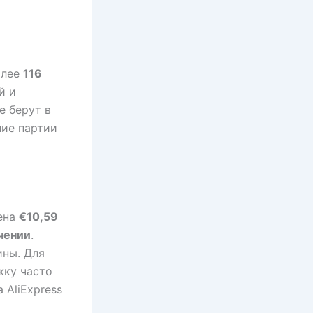
олее
116
й и
е берут в
ние партии
Цена
€10,59
чении
.
ины. Для
жку часто
 AliExpress