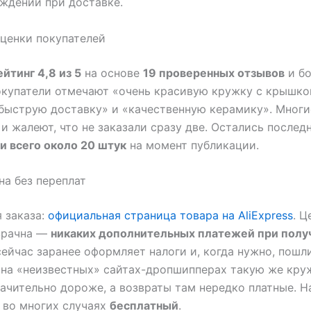
ждений при доставке.
ценки покупателей
ейтинг 4,8 из 5
на основе
19 проверенных отзывов
и б
окупатели отмечают «очень красивую кружку с крышко
быструю доставку» и «качественную керамику». Многи
и жалеют, что не заказали сразу две. Остались послед
и всего около 20 штук
на момент публикации.
на без переплат
 заказа:
официальная страница товара на AliExpress
. 
зрачна —
никаких дополнительных платежей при полу
 сейчас заранее оформляет налоги и, когда нужно, пошл
 на «неизвестных» сайтах-дропшипперах такую же кру
ачительно дороже, а возвраты там нередко платные. На
 во многих случаях
бесплатный
.