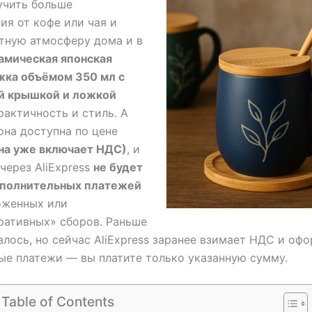
учить больше
ия от кофе или чая и
тную атмосферу дома и в
амическая японская
жка объёмом 350 мл с
й крышкой и ложкой
рактичность и стиль. А
она доступна по цене
на уже включает НДС)
, и
 через AliExpress
не будет
ополнительных платежей
оженных или
ративных» сборов. Раньше
алось, но сейчас AliExpress заранее взимает НДС и оф
е платежи — вы платите только указанную сумму.
Table of Contents