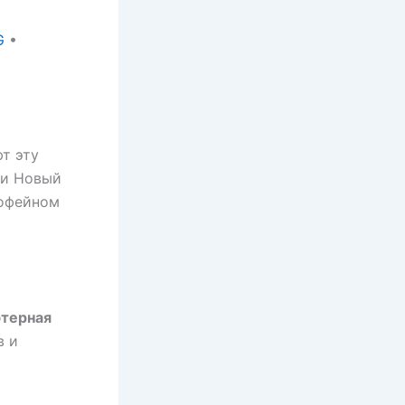
G
•
т эту
ли Новый
кофейном
терная
в и