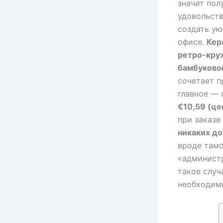
значит пол
удовольств
создать ую
офисе.
Кер
ретро-кру
бамбуково
сочетает п
главное — 
€10,59 (це
при заказе
никаких д
вроде там
«админист
такое случ
необходимы