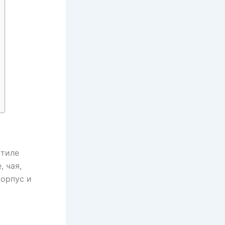
стиле
 чая,
корпус и