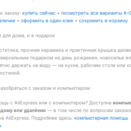
к заказу:
купить сейчас
•
посмотреть все варианты A–
аличие
•
оформить в один клик
•
сохранить в корзину
.
 для дома, и в подарок
стетика, прочная керамика и практичная крышка делаю
версальным подарком на день рождения, новоселье и
иятно держать на виду — на кухне, рабочем столе или 
гостиной.
азобраться с заказом и компьютером
щь с AliExpress или с компьютером? Доступна
компью
 дому или удалённо
— в том числе по вопросам заказо
на AliExpress. Подробнее здесь:
компьютерная помощь
а
.