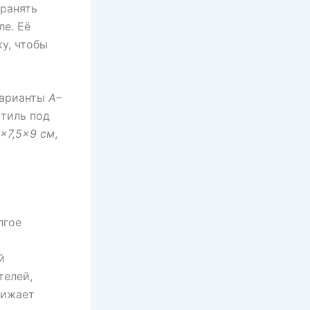
ранять
ле. Её
у, чтобы
варианты
A–
стиль под
5×7,5×9 см
,
лгое
й
телей,
нижает