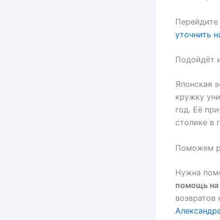
Перейдите 
уточнить н
Подойдёт и
Японская э
кружку уни
год. Её пр
столике в 
Поможем р
Нужна помо
помощь на
возвратов 
Александр