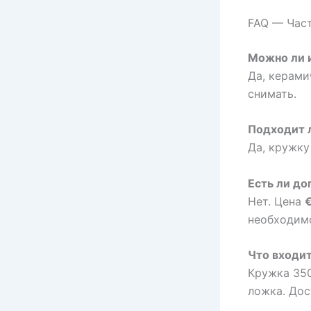
FAQ — Час
Можно ли 
Да, керами
снимать.
Подходит 
Да, кружк
Есть ли д
Нет. Цена
необходимо
Что входит
Кружка 350
ложка. Дос