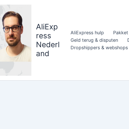
AliExp
AliExpress hulp
Pakket 
ress
Geld terug & disputen
Nederl
Dropshippers & webshops
and