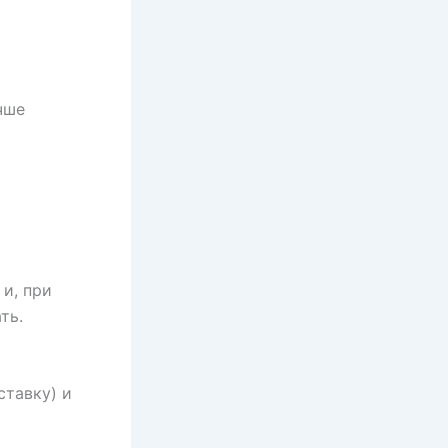
чше
 и, при
ть.
ставку) и