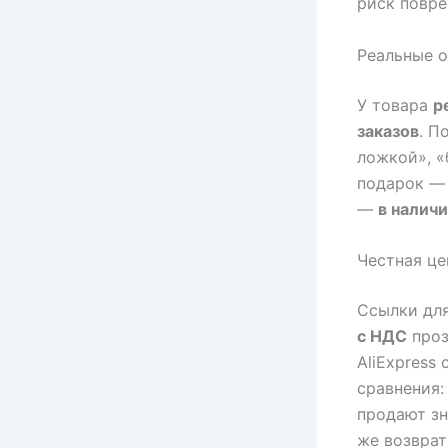
риск повре
Реальные о
У товара
р
заказов
. П
ложкой», «
подарок — 
—
в наличи
Честная це
Ссылки для
с НДС
про
AliExpress
сравнения:
продают зн
же возврат