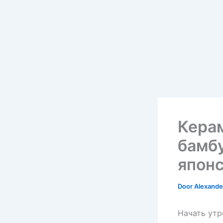
Керам
бамб
японс
Door
Alexander
Начать утр