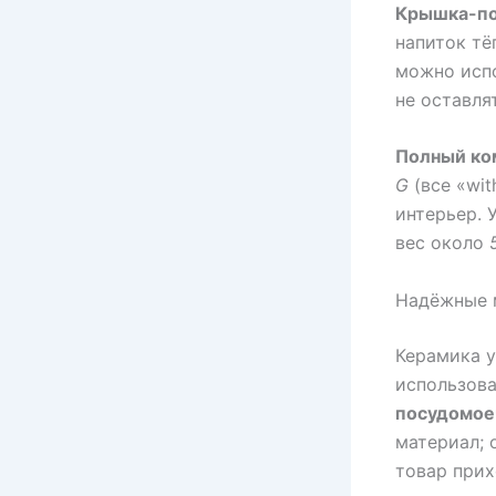
Крышка-по
напиток тё
можно испо
не оставля
Полный ко
G
(все «wit
интерьер. 
вес около
Надёжные 
Керамика у
использова
посудомое
материал; 
товар при