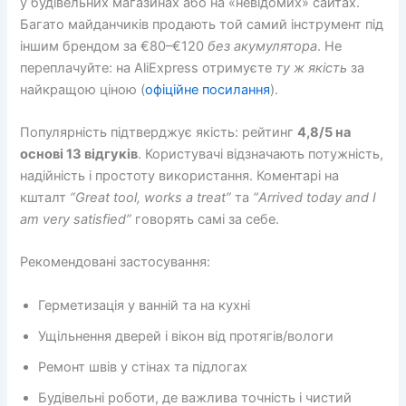
у будівельних магазинах або на «невідомих» сайтах.
Багато майданчиків продають той самий інструмент під
іншим брендом за €80–€120
без акумулятора
. Не
переплачуйте: на AliExpress отримуєте
ту ж якість
за
найкращою ціною (
офіційне посилання
).
Популярність підтверджує якість: рейтинг
4,8/5 на
основі 13 відгуків
. Користувачі відзначають потужність,
надійність і простоту використання. Коментарі на
кшталт
“Great tool, works a treat”
та
“Arrived today and I
am very satisfied”
говорять самі за себе.
Рекомендовані застосування:
Герметизація у ванній та на кухні
Ущільнення дверей і вікон від протягів/вологи
Ремонт швів у стінах та підлогах
Будівельні роботи, де важлива точність і чистий