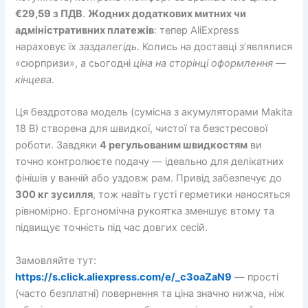
€29,59 з ПДВ
.
Жодних додаткових митних чи
адміністративних платежів
: тепер AliExpress
нараховує їх
заздалегідь
. Колись на доставці з’являлися
«сюрпризи», а сьогодні
ціна на сторінці оформлення —
кінцева
.
Ця бездротова модель (сумісна з акумуляторами Makita
18 В) створена для швидкої, чистої та безстресової
роботи. Завдяки
4 регульованим швидкостям
ви
точно контролюєте подачу — ідеально для делікатних
фінішів у ванній або уздовж рам. Привід забезпечує до
300 кг зусилля
, тож навіть густі герметики наносяться
рівномірно. Ергономічна рукоятка зменшує втому та
підвищує точність під час довгих сесій.
Замовляйте тут:
https://s.click.aliexpress.com/e/_c3oaZaN9
— прості
(часто безплатні) повернення та ціна значно нижча, ніж