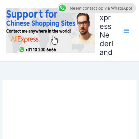
Ga
AliE
Neem contact op via WhatsApp!
naar
xpr
de
ess
inhoud
Ne
derl
and