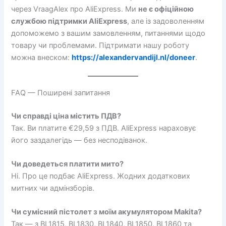
через VraagAlex про AliExpress. Ми
не є офіційною
службою підтримки AliExpress
, але із задоволенням
допоможемо з вашим замовленням, питаннями щодо
товару чи проблемами. Підтримати нашу роботу
можна внеском:
https://alexandervandijl.nl/doneer
.
FAQ — Поширені запитання
Чи справді ціна містить ПДВ?
Так. Ви платите €29,59 з ПДВ. AliExpress нараховує
його заздалегідь — без несподіванок.
Чи доведеться платити мито?
Ні. Про це подбає AliExpress. Жодних додаткових
митних чи адмінзборів.
Чи сумісний пістолет з моїм акумулятором Makita?
Так — з BL1815, BL1830, BL1840, BL1850, BL1860 та