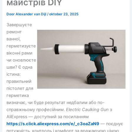
майстрів DIY
Door
Alexander van Dijl
/
oktober 23, 2025
Завершуєте
ремонт
ванної,
герметизуєте
віконні рами
чи оновлюєте
шви? Є одна
істина:
правильний
пістолет для
герметика
визначає, чи буде результат недбалим або по-
справжньому
професійним
.
Electric Caulking Gun
з
AliExpress — доступний за посиланням
https://s.click.aliexpress.com/e/_c3oaZaN9
— поєднує
потужність, контроль і комфорт за вражаючою ціною