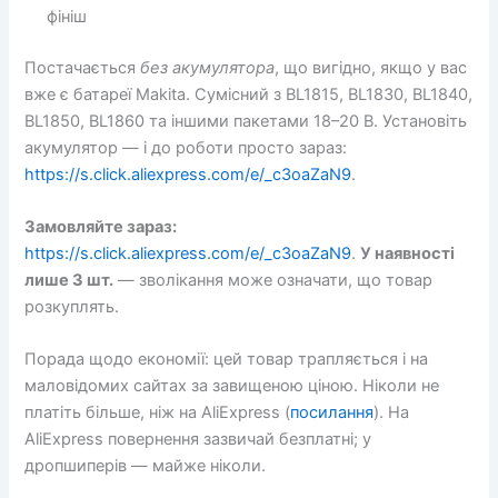
фініш
Постачається
без акумулятора
, що вигідно, якщо у вас
вже є батареї Makita. Сумісний з BL1815, BL1830, BL1840,
BL1850, BL1860 та іншими пакетами 18–20 В. Установіть
акумулятор — і до роботи просто зараз:
https://s.click.aliexpress.com/e/_c3oaZaN9
.
Замовляйте зараз:
https://s.click.aliexpress.com/e/_c3oaZaN9
.
У наявності
лише 3 шт.
— зволікання може означати, що товар
розкуплять.
Порада щодо економії: цей товар трапляється і на
маловідомих сайтах за завищеною ціною. Ніколи не
платіть більше, ніж на AliExpress (
посилання
). На
AliExpress повернення зазвичай безплатні; у
дропшиперів — майже ніколи.