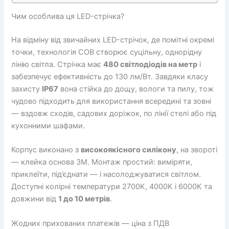
Чим особлива ця LED-стрічка?
На відміну від звичайних LED-стрічок, де помітні окремі
точки, технологія COB створює суцільну, однорідну
лінію світла. Стрічка має
480 світлодіодів на метр
і
забезпечує ефективність до 130 лм/Вт. Завдяки класу
захисту
IP67
вона стійка до дощу, вологи та пилу, тож
чудово підходить для використання всередині та зовні
— вздовж сходів, садових доріжок, по лінії стелі або під
кухонними шафами.
Корпус виконано з
високоякісного силікону
, на звороті
— клейка основа 3M. Монтаж простий: виміряти,
приклеїти, під’єднати — і насолоджуватися світлом.
Доступні колірні температури 2700K, 4000K і 6000K та
довжини від
1 до 10 метрів
.
Жодних прихованих платежів — ціна з ПДВ