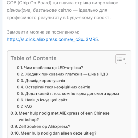
COB (Chip On Board) ця гнучка стрічка випромінює
рівномірне, безтіньове
світло — ідеально для
професійного результату в будь-якому проєкті.
Замовити можна за посиланням:
https://s.click.aliexpress.com/e/_c3uJ3MR5
.
Table of Contents
Чим особлива ця LED-стрічка?
Жодних прихованих платежів — ціна з ПДВ
Досвід користувачів
Остерігайтеся неофіційних сайтів
Додатковий плюс: комп’ютерна допомога вдома
Навіщо існує цей сайт
FAQ
Meer hulp nodig met AliExpress of een Chinese
webshop?
Zelf zoeken op AliExpress?
Meer hulp nodig dan alleen deze uitleg?