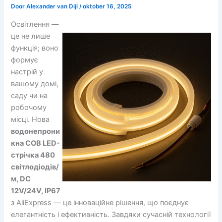
Door
Alexander van Dijl
/
oktober 16, 2025
Освітлення —
це не лише
функція; воно
формує
настрій у
вашому домі,
саду чи на
робочому
місці. Нова
водонепрони
кна COB LED-
стрічка 480
світлодіодів/
м, DC
12V/24V, IP67
з AliExpress — це інноваційне рішення, що поєднує
елегантність і ефективність. Завдяки сучасній технології