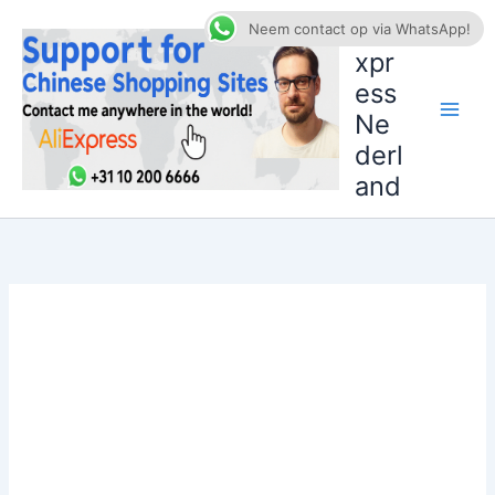
Ga
AliE
Neem contact op via WhatsApp!
naar
xpr
de
ess
inhoud
Ne
derl
and