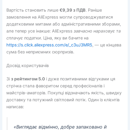
Вартість становить лише
€9,39 з ПДВ
. Раніше
замовлення на AliExpress могли супроводжуватися
додатковими митами або адміністративними зборами,
але тепер усе інакше: AliExpress
завчасно нараховує та
сплачує податки
. Ціна, яку ви бачите на
https://s.click.aliexpress.com/e/_c3uJ3MR5
, — це кінцева
сума без неприємних сюрпризів.
Досвід користувачів
Зі
з рейтингом 5.0
і дуже позитивними відгуками ця
стрічка стала фаворитом серед професіоналів і
майстрів-аматорів. Покупці відзначають якість, швидку
доставку та потужний світловий потік. Один із клієнтів
написав:
«Виглядає відмінно, добре запаковано й