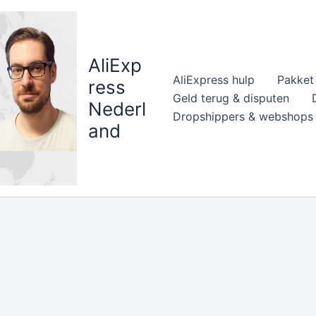
AliExp
AliExpress hulp
Pakket 
ress
Geld terug & disputen
Nederl
Dropshippers & webshops
and