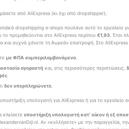
οράσετε από AliExpress (κι όχι από dropshipper);
παϊκά dropshipping e-shops πουλάνε αυτό το εργαλείο γ
ώ το προμηθεύονται στο AliExpress περίπου
€1,93
. Έτσι π
α και συχνά
χάνετε
τη δωρεάν επιστροφή. Στο AliExpress
ετε
με ΦΠΑ συμπεριλαμβανόμενο
.
οστασία αγοραστή
και, στις περισσότερες περιπτώσεις,
φές
.
τι
δεν υπερπληρώνετε
.
υποστήριξη υπολογιστή για AliExpress ή για το εργαλείο σ
α κλείσετε
υποστήριξη υπολογιστή κατ’ οίκον ή εξ απο
exandervanDijl.nl. Αν «κολλήσετε» με την παραγγελία, τη