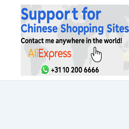
Ga
naar
de
inhoud