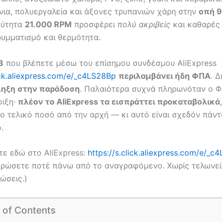
όνια, πολυεργαλεία και άξονες τρυπανιών χάρη στην
οπή 
χύτητα
21.000 RPM
προσφέρει
πολύ ακριβείς
και καθαρές
ρυμματισμό και θερμότητα.
3
που βλέπετε μέσω του επίσημου συνδέσμου AliExpress
lick.aliexpress.com/e/_c4LS28Bp
περιλαμβάνει ήδη ΦΠΑ
. 
ληξη στην παράδοση
. Παλαιότερα συχνά πληρωνόταν ο 
φιξη·
πλέον το AliExpress τα εισπράττει προκαταβολικά
ο τελικό ποσό από την αρχή — κι αυτό είναι σχεδόν πάντ
.
τε εδώ στο AliExpress:
https://s.click.aliexpress.com/e/_c
ηρώσετε ποτέ πάνω από το αναγραφόμενο. Χωρίς τελωνεί
ώσεις.)
 of Contents