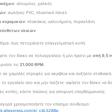
ρούχων
: αλουμίνιο, χαλκός
κών
: σωλήνες PVC, πλαστικά πάνελ
 & κεραμικών
: πλακάκια, υαλονήματα, πορσελάνη
 σύνθετων υλικών
βήμα: πώς πετυχαίνετε επαγγελματική κοπή
στε τον δίσκο σε πολυεργαλείο ή μίνι πριόνι με
οπή 9,5 
ρνάτε τις
21.000 RPM
.
ε σε χαμηλές στροφές για ακρίβεια και αυξήστε σταδιακά.
 το εργαλείο ίσιο και
μην πιέζετε
· αφήστε τον δίσκο να δ
ες κοπές, κάντε παύσεις για αποφυγή υπερθέρμανσης.
 αγορά χρησιμοποιήστε τον επίσημο σύνδεσμο:
lick.aliexpress.com/e/_c4LS28Bp