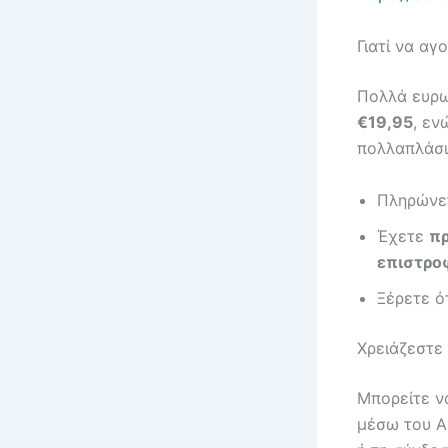
Γιατί να αγ
Πολλά ευρω
€19,95
, εν
πολλαπλάσι
Πληρών
Έχετε
πρ
επιστρο
Ξέρετε ό
Χρειάζεστε 
Μπορείτε ν
μέσω του Al