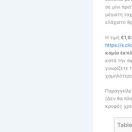
σε μίνι πρι
μέγιστη τα
ελάχιστο θ
Η τιμή
€1,9
https://s.c
καμία έκπ
κατά την ά
γνωρίζετε τ
χαμηλότερο
Παραγγείλε
(Δεν θα πλ
κρυφές χρε
Table